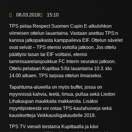
08.03.2018
15:10
TPS pelaa Respect Suomen Cupin E-alkulohkon
viimeisen ottelun lauantaina. Vastaan asettuu TPS:n
kanssa jatkopaikasta kamppaileva EIF. Ottelun sävelet
ovat selvät – TPS etenisi voitolla jatkoon. Jos ottelu
päättyisi tasan tai EIF voittaisi, etenisi
tammisaarelaisjoukkue FC Interin seuraksi jatkoon.
Ottelu pelataan Kupittaa 5:llä lauantaina 10.3. klo
14.00 alkaen. TPS tarjoaa ottelun ilmaiseksi.
Tapahtuma-alueella on myös buffet, jossa on
myynnissä kahvia, teetä, limua, pullaa sekä Liedon
Lihakaupan maukkaita makkaroita. Lisäksi
myyntipisteestä voi ostaa TPS-kaulahuiveja sekä
kausikortteja Veikkausliigakaudelle 2018.
TPS TV vieraili torstaina Kupittaalla ja kävi