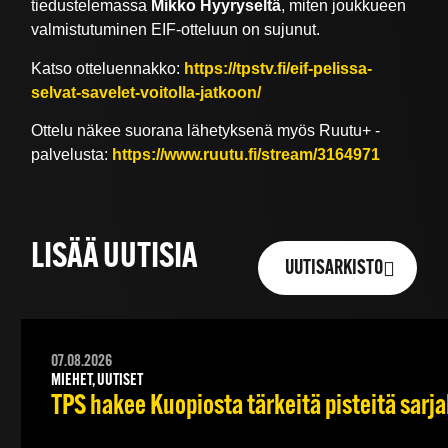
tiedustelemassa
Mikko Hyyryseltä
, miten joukkueen
valmistutuminen EIF-otteluun on sujunut.
Katso otteluennakko:
https://tpstv.fi/eif-pelissa-
selvat-savelet-voitolla-jatkoon/
Ottelu näkee suorana lähetyksenä myös Ruutu+ -
palvelusta:
https://www.ruutu.fi/stream/3164971
LISÄÄ UUTISIA
UUTISARKISTO
07.08.2026
MIEHET, UUTISET
TPS hakee Kuopiosta tärkeitä pisteitä sarj