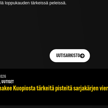
elä loppukauden tärkeissä peleissä.
UUTISARKISTO
2026
, UUTISET
hakee Kuopiosta tärkeitä pisteitä sarjakärjen vie