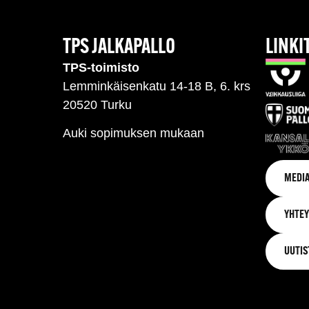
TPS JALKAPALLO
LINKI
TPS-toimisto
Lemminkäisenkatu 14-18 B, 6. krs
20520 Turku
Auki sopimuksen mukaan
MEDIA
YHTEY
UUTIS