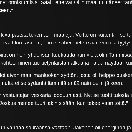
t onnistumisia. Sääli, etteivät Ollin maalit riittäneet tä
seen.”
 kiva päästä tekemään maaleja. Voitto on kuitenkin se tä
aihtuu tasuriin, niin ei siihen tietenkään voi olla tyyty
 siitä on noin yhdeksän kuukautta kun vielä olin Tammisa
kohtaaminen tuo tietynlaista nälkää ja halua näyttää, 
oi aivan maailmanluokan syötön, josta oli helppo puskea 
 mutta ei se sydäntä lämmitä enää näin pelin jälkeen.
stustajan veskaria loppuun asti. Nyt se tuotti tulosta s
. Joskus menee tuurillakin sisään, kun tekee vaan töitä.”
elun vanhaa seuraansa vastaan. Jakonen oli energinen ja