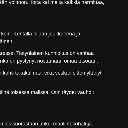
nään voittoon. Totta kai meitä kaikkia harmittaa,
rkein. Kentällä ollaan joukkueena ja
väinen.
aressa. Tietynlainen kunnioitus on vanhaa
kuinka on pystynyt nostamaan omaa tasoaan.
kohti takakulmaa, eikä veskari sitten yltänyt
iinä toisessa malissa. Otin täydet vauhdit
 mies suorastaan uhkui maalintekohaluja.