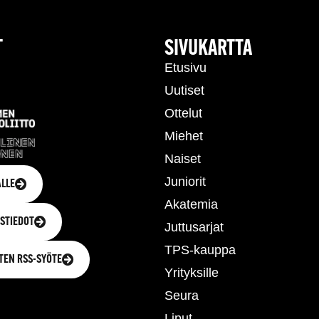
T
SIVUKARTTA
Etusivu
Uutiset
Ottelut
Miehet
Naiset
Juniorit
LLE
Akatemia
STIEDOT
Juttusarjat
TPS-kauppa
TEN RSS-SYÖTE
Yrityksille
Seura
Liput