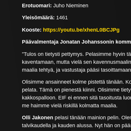
Erotuomari:
Juho Nieminen
Yleisömäärä:
1461
Kooste:
https://youtu.be/xhenL0BCJPg
Päävalmentaja Jonatan Johanssonin komme
”Tulos on tietysti pettymys. Pelasimme hyvin t
kaventamaan, mutta vielä sen kavennusmaalin 
maalia tehtyä, ja vastustaja pääsi tasoittamaan 
Olisimme ansainneet kolme pistettä tänään. Koko
pelata. Tämä on pienestä kiinni. Olisimme tiet
kakkospalloon. EIF ei ennen sitä tasoitusta luo
me haimme vielä riskillä kolmatta maalia.
Olli Jakonen
pelasi tänään mainion pelin. Ole
talvikaudella ja kauden alussa. Nyt hän on pääs