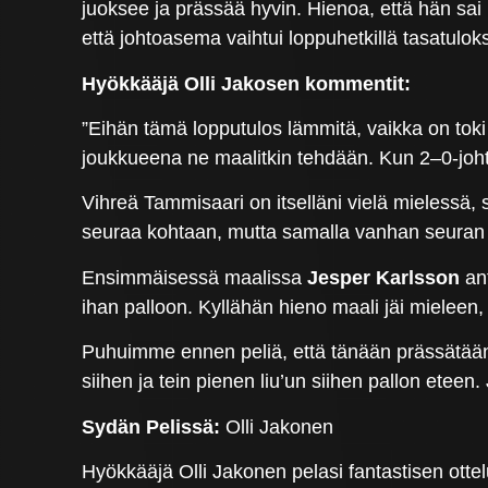
juoksee ja prässää hyvin. Hienoa, että hän sai ny
että johtoasema vaihtui loppuhetkillä tasatulok
Hyökkääjä Olli Jakosen kommentit:
”Eihän tämä lopputulos lämmitä, vaikka on toki
joukkueena ne maalitkin tehdään. Kun 2–0-johto v
Vihreä Tammisaari on itselläni vielä mielessä,
seuraa kohtaan, mutta samalla vanhan seuran 
Ensimmäisessä maalissa
Jesper Karlsson
ant
ihan palloon. Kyllähän hieno maali jäi mieleen,
Puhuimme ennen peliä, että tänään prässätään va
siihen ja tein pienen liu’un siihen pallon eteen
Sydän Pelissä:
Olli Jakonen
Hyökkääjä Olli Jakonen pelasi fantastisen ott