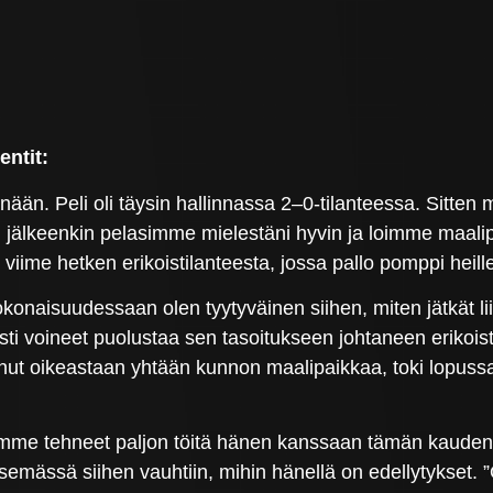
ntit:
änään. Peli oli täysin hallinnassa 2–0-tilanteessa. Sitt
jälkeenkin pelasimme mielestäni hyvin ja loimme maali
viime hetken erikoistilanteesta, jossa pallo pomppi heille
naisuudessaan olen tyytyväinen siihen, miten jätkät liikk
ysti voineet puolustaa sen tasoitukseen johtaneen erikoi
nut oikeastaan yhtään kunnon maalipaikkaa, toki lopussa 
mme tehneet paljon töitä hänen kanssaan tämän kauden a
emässä siihen vauhtiin, mihin hänellä on edellytykset. ”