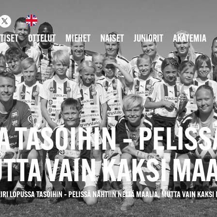
TISET
OTTELUT
MIEHET
NAISET
JUNIORIT
AKATEMIA
A TASOIHIN – PELIS
TTA VAIN KAKSI MA
KIRI LOPUSSA TASOIHIN – PELISSÄ NÄHTIIN NELJÄ MAALIA, MUTTA VAIN KAKS