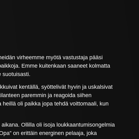
en meidän virheemme myötä vastustaja pääsi
paikkoja. Emme kuitenkaan saaneet kolmatta
 suotuisasti.
uivat kentällä, syöttelivät hyvin ja uskalsivat
stilanteen paremmin ja reagoida siihen
heillä oli paikka jopa tehdä voittomaali, kun
ikana. Ollilla oli isoja loukkaantumisongelmia
Opa” on erittäin energinen pelaaja, joka