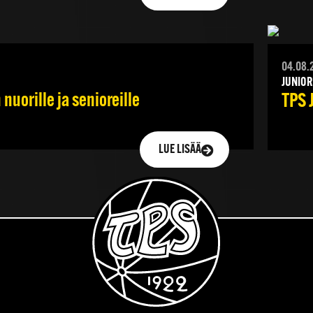
04.08.
JUNIOR
nuorille ja senioreille
TPS 
LUE LISÄÄ