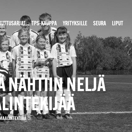
JUTTUSARJAT
TPS-KAUPPA
YRITYKSILLE
SEURA
LIPUT
SÄ NÄHTIIN NELJÄ
ALINTEKIJÄÄ
I MAALINTEKIJÄÄ