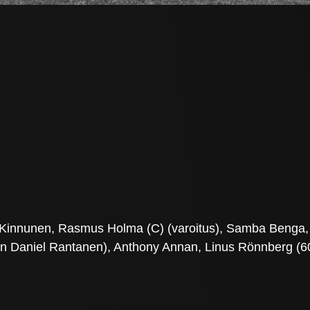
ri Kinnunen, Rasmus Holma (C) (varoitus), Samba Beng
in Daniel Rantanen), Anthony Annan, Linus Rönnberg (60