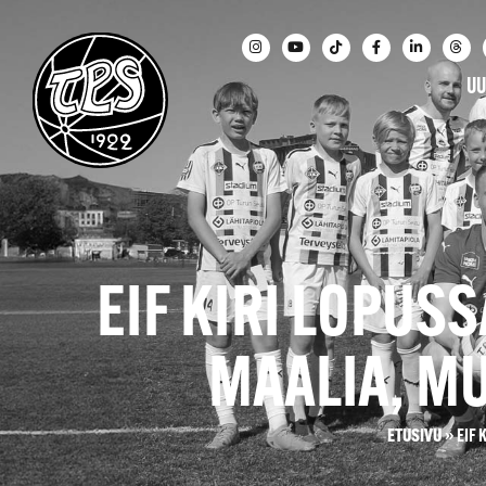
UU
EIF KIRI LOPUSS
MAALIA, MU
ETUSIVU
»
EIF 