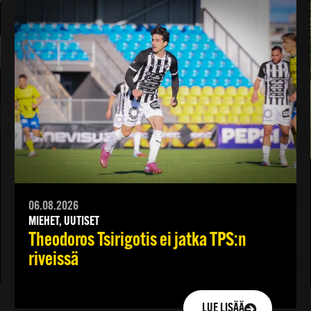
06.08.2026
MIEHET, UUTISET
Theodoros Tsirigotis ei jatka TPS:n
riveissä
LUE LISÄÄ