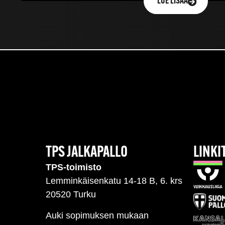
LUE LISÄÄ
TPS JALKAPALLO
LINKI
TPS-toimisto
Lemminkäisenkatu 14-18 B, 6. krs
20520 Turku
Auki sopimuksen mukaan