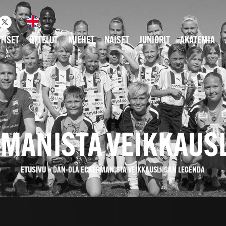
TISET
OTTELUT
MIEHET
NAISET
JUNIORIT
AKATEMIA
MANISTA VEIKKAUS
ETUSIVU
»
DAN-OLA ECKERMANISTA VEIKKAUSLIIGAN LEGENDA