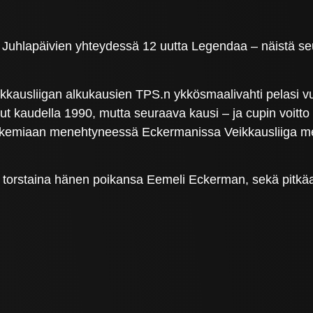
1 Juhlapäivien yhteydessä 12 uutta Legendaa – näistä s
kkausliigan alkukausien TPS.n ykkösmaalivahti pelasi
lut kaudella 1990, mutta seuraava kausi – ja cupin voitto 
eukemiaan menehtyneessä Eckermanissa Veikkausliiga me
 torstaina hänen poikansa Eemeli Eckerman, sekä pitkäa