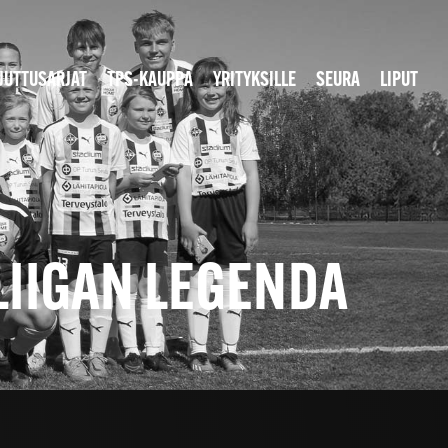
JUTTUSARJAT
TPS-KAUPPA
YRITYKSILLE
SEURA
LIPUT
LIIGAN LEGENDA