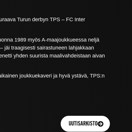
euraava Turun derbyn TPS – FC Inter
 vuonna 1989 myös A-maajoukkueessa neljä
– jäi traagisesti sairastuneen lahjakkaan
netti yhden suurista maalivahdeistaan aivan
ikainen joukkuekaveri ja hyvä ystävä, TPS:n
UUTISARKISTO