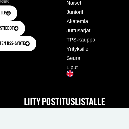
Naiset
Juniorit
LLE
Akatemia
STIEDOT
Juttusarjat
TPS-kauppa
TEN RSS-SYÖTE
Yrityksille
Seura
Liput
LIITY POSTITUSLISTALLE