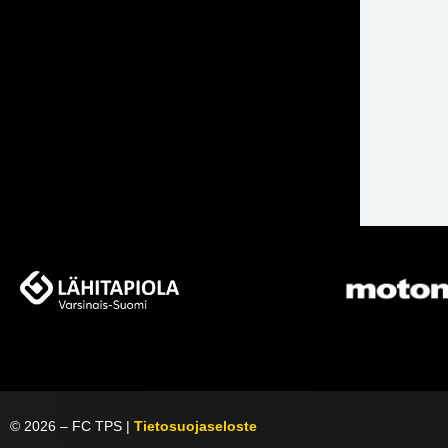
©
2026
– FC TPS |
Tietosuojaseloste