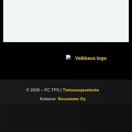
©
2026
– FC TPS |
Tietosuojaseloste
Kotisivut:
Sivustamo Oy