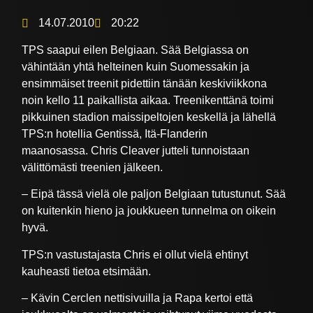
14.07.2010
20:22
TPS saapui eilen Belgiaan. Sää Belgiassa on
vähintään yhtä helteinen kuin Suomessakin ja
ensimmäiset treenit pidettiin tänään keskiviikkona
noin kello 11 paikallista aikaa. Treenikenttänä toimi
pikkuinen stadion maissipeltojen keskellä ja lähellä
TPS:n hotellia Gentissä, Itä-Flanderin
maanosassa. Chris Cleaver jutteli tunnoistaan
välittömästi treenien jälkeen.
– Eipä tässä vielä ole paljon Belgiaan tutustunut. Sää
on kuitenkin hieno ja joukkueen tunnelma on oikein
hyvä.
TPS:n vastustajasta Chris ei ollut vielä ehtinyt
kauheasti tietoa etsimään.
– Kävin Cerclen nettisivuilla ja Rapa kertoi että