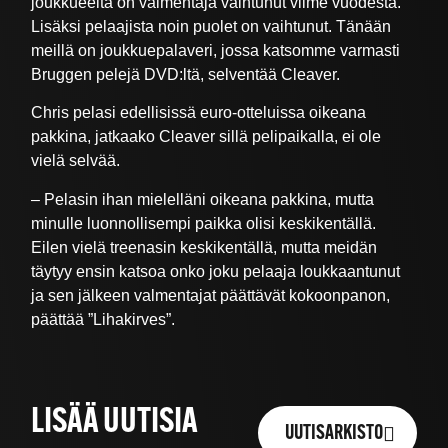
joukkueelta on valmentaja vaihtunut viime vuodesta.
Lisäksi pelaajista noin puolet on vaihtunut. Tänään
meillä on joukkuepalaveri, jossa katsomme varmasti
Bruggen pelejä DVD:ltä, selventää Cleaver.
Chris pelasi edellisissä euro-otteluissa oikeana
pakkina, jatkaako Cleaver sillä pelipaikalla, ei ole
vielä selvää.
– Pelasin ihan mielelläni oikeana pakkina, mutta
minulle luonnollisempi paikka olisi keskikentällä.
Eilen vielä treenasin keskikentällä, mutta meidän
täytyy ensin katsoa onko joku pelaaja loukkaantunut
ja sen jälkeen valmentajat päättävät kokoonpanon,
päättää ”Lihakirves”.
LISÄÄ UUTISIA
UUTISARKISTO