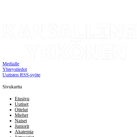
Medialle
Yhteystiedot
Uutisten RSS-syöte
Sivukartta
Etusivu
Uutiset
Ottelut
Miehet
Naiset
Juniorit
Akatemia