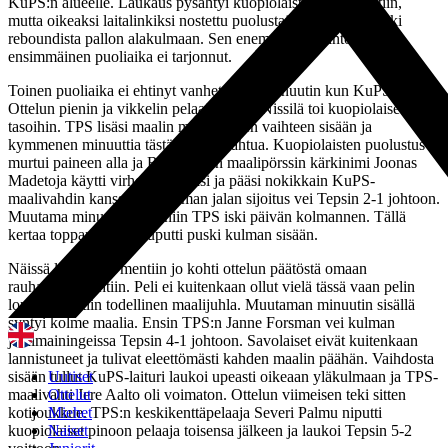
KuPS:n alueelle. Laukaus pysähtyi kuopiolaisten maalivahtiin,
mutta oikeaksi laitalinkiksi nostettu puolustaja Karl Kaasik iski
reboundista pallon alakulmaan. Sen enempää merkintöjä
ensimmäinen puoliaika ei tarjonnut.
Toinen puoliaika ei ehtinyt vanheta kuin minuutin kun KuPS iski.
Ottelun pienin ja vikkelin pelaaja, Urho Nissilä toi kuopiolaiset
tasoihin. TPS lisäsi maalin myötä toisen vaihteen sisään ja
kymmenen minuuttia tästä alkoi tapahtua. Kuopiolaisten puolustus
murtui paineen alla ja BSM-sarjan maalipörssin kärkinimi Joonas
Madetoja käytti virheen hyväksi ja pääsi nokikkain KuPS-
maalivahdin kanssa. Vasemman jalan sijoitus vei Tepsin 2-1 johtoon.
Muutama minuutti tästä, niin TPS iski päivän kolmannen. Tällä
kertaa toppari Leevi Puputti puski kulman sisään.
Näissä lukemissa mentiin jo kohti ottelun päätöstä omaan
rauhalliseen tahtiin. Peli ei kuitenkaan ollut vielä tässä vaan pelin
lopussa nähtiin todellinen maalijuhla. Muutaman minuutin sisällä
syntyi kolme maalia. Ensin TPS:n Janne Forsman vei kulman
jälkimainingeissa Tepsin 4-1 johtoon. Savolaiset eivät kuitenkaan
lannistuneet ja tulivat eleettömästi kahden maalin päähän. Vaihdosta
Uutiset
sisään tullut KuPS-laituri laukoi upeasti oikeaan yläkulmaan ja TPS-
Ottelut
maalivahti Jere Aalto oli voimaton. Ottelun viimeisen teki sitten
Miehet
kotijoukkue. TPS:n keskikenttäpelaaja Severi Palmu niputti
Naiset
kuopiolaiset pinoon pelaaja toisensa jälkeen ja laukoi Tepsin 5-2