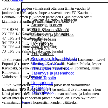
Juniorit
voittoon.
TPS kohtaa kauden viimeisessä ottelussa tämän vuoden B-
TPS
junioreiden SM-sarjassa hopeaa saavuttaneen FC Kaarinan.
Lounais-Suomen ja Suomen parhaiden B-junioreiden ottelu
Seuran esittely ja historia
käynnistyy Kaarinassa lauantaina 29.9. kello 13.
Strategia ja arvot
Yhdistyksen säännöt
TPS BSM – KuPS 5-2 (1-0)
23′ TPS 1-0 Kaasik (Rinnevaara, Madetoja)
Jäsenyys ja jäsenehdot
47′ TPS 2-1 Madetoja (Palmu)
Töihin Tepsiin
54′ TPS 3-1 Puputti (Kivikoski)
Uutisarkisto
70′ TPS 4-1 Rinnevaara (Kivikoski)
Tietosuoja
73′ TPS 5-2 Palmu (Laaksonen, Jussila)
Yhteystiedot
Seuran esittely ja historia
TPS:n avaus: Jere Aalto (mv), Jani Jussila, Severi Laaksonen, Leevi
Strategia ja arvot
Puputti (C), Juuso Salminen, Karl Kaasik, Waltteri Peltola, Jesper
Yhdistyksen säännöt
Kivikoski, Severi Palmu, Joonas Madetoja (59′ Forsman), Julius
Rinnevaara
Jäsenyys ja jäsenehdot
Vaihdossa: Janne Forsman
Töihin Tepsiin
Uutisarkisto
TPS:n A-junioreiden hopeamitalit puolestaan varmistuivat
Tietosuoja
lauantaina. TPS ASM päätyi 1-1 tasapeliin KuPS:n kanssa ja kun
Yhteystiedot
kaksi pistettä edellä ollut JJK voitti oman ottelunsa ja kolmantena
olevat Inter on kahdeksan pisteen päässä, on TPS:n A-juniorit
varmistanut hienosti hopeasijan kauden päätteeksi.
Toiminta