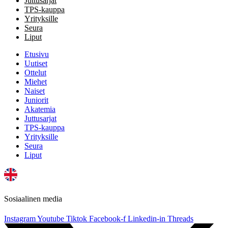
Juttusarjat
TPS-kauppa
Yrityksille
Seura
Liput
Etusivu
Uutiset
Ottelut
Miehet
Naiset
Juniorit
Akatemia
Juttusarjat
TPS-kauppa
Yrityksille
Seura
Liput
Sosiaalinen media
Instagram
Youtube
Tiktok
Facebook-f
Linkedin-in
Threads