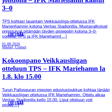
3–0
TPS kohtasi lauantain Veikkausliiga-ottelussa IFK
Marienhamnin kotona Veritas Stadionilla. Mustavalkoiset
onnistuivat pitämään täyden pistepotin kotona 3–0-
LUE LISÄÄ
voitolla. TPS ja IFK Mariehamn[…]
01.08.2026
Miehet, Uutiset
Kokoonpano Veikkausliigan
otteluun TPS – IFK Mariehamn la
1.8. klo 15.00
Turun Palloseuran miesten edustusjoukkue kohtaa tänään
Veikkausliigan ottelussa IFK Mariehamnin. Ottelu alkaa
Veritas Stadionilla kello 15.00. Liput otteluun voit
LUE LISÄÄ
ostaa[…]