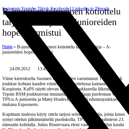
Mene
Instagram
B-junnujen viimeinen kotiottelu
Youtube
Tiktok
Facebook-f
Linkedin-in
Threads
sisältöön
tarjosi maaleja – A-junioreiden
hopea varmistui
»
B-junnujen viimeinen kotiottelu tarjosi maaleja – A-
Etusivu
junioreiden hopea varmistui
24.09.2012
13:43
Viime kierroksella Suomen mestaruuden varmistanut TPS:n BSM-
joukkue kohtasi kauden viimeisessä kotiottelussa kaimaseuran
Kuopiosta. KuPS näytti olevan nuorella joukkueella liikenteessä.
Tepsin BSM-joukkueesta muutama runkopelaaja puolestaan vahvisti
TPS:n A-junioreita ja Matej Hradecky matkusti edustusjoukkueen
mukana Espooseen.
Kupittaan tuulessa käyty ottelu tarjosi seitsemän maalia, joista kuusi
syntyi ottelun jälkimmäisellä puoliskolla. TPS aloitti maalinteon 23.
minuutin kohdalla. Julius Rinnevaara eteni vasemman laidan kautta