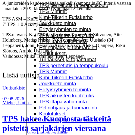
A-junioreiden kauden päättää paikalliskamppailu FC Interiä vastaan
TPS perhefutis ja temppukoulu
lauantaina 29.9. klo 13.00 Kupittaan 2 kentällä.
TPS Mimmit
Kimi-Tiikerin Futiskerho
TPS ASM – KuPS 1-1 (1-1)
Joukkuetoiminta
7′ TPS 1-0 Azizi (Kaari)
Erityisryhmien toiminta
TPS:n avaus: Kai Nyroos, Jeremias Kaari, Atte Sihvonen, Atte
TPS aikuisten kuntofutis
Holmberg, Matias Hilska (79′ Tommila), Jere Uusitalo (84′
TPS iltapäivätoiminta
Leppänen), Jonni Peräaho, Arsalan Azizi, Aleksi Ojanperä, Riku
Pelinohjaus ja tuomarointi
Sjöroos, Arnold Uschanoff
Koulutukset
Vaihdossa: Miika Tommila, Eetu Leppänen
Turnaukset ja tapahtumat
TPS perhefutis ja temppukoulu
TPS Mimmit
Lisää uutisia
Kimi-Tiikerin Futiskerho
Joukkuetoiminta
Uutisarkisto
Erityisryhmien toiminta
TPS aikuisten kuntofutis
07.08.2026
TPS iltapäivätoiminta
Miehet, Uutiset
Pelinohjaus ja tuomarointi
Koulutukset
TPS hakee Kuopiosta tärkeitä
Turnaukset ja tapahtumat
pisteitä sarjakärjen vieraana
Ohjeet ja palvelut tepsiläisille