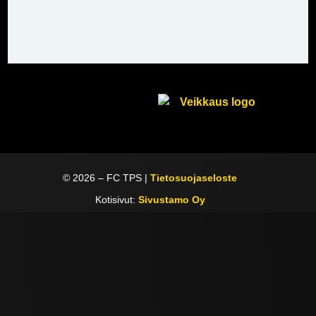
©
2026
– FC TPS |
Tietosuojaseloste
Kotisivut:
Sivustamo Oy