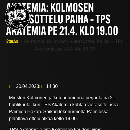
AKATEMIA: KOLMOSEN
VIERASOTTELU PAIHA – TPS
AKATEMIA PE 21.4. KLO 19.00
»
Akatemia: Kolmosen vierasottelu PaiHa – TPS
Etusivu
Akatemia pe 21.4. klo 19.00
20.04.2023
14:30
Miesten Kolmonen jatkuu huomenna perjantaina 21.
huhtikuuta, kun TPS Akatemia kohtaa vierasottelussa
Paimion Hakan. Soikan tekonurmella Paimiossa
pelattava ottelu alkaa kello 19.00.
TPS Akatemia aloitti Kolmosen kauden viime