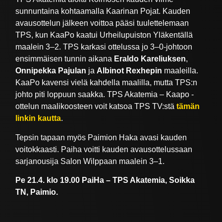
sunnuntaina kohtaamalla Kaarinan Pojat. Kauden
avausottelun jälkeen voittoa pääsi tuulettelemaan
TPS, kun KaaPo kaatui Urheilupuiston Yläkentällä
maalein 3–2. TPS karkasi ottelussa jo 3–0-johtoon
ensimmäisen tunnin aikana
Eraldo Kareliuksen
,
Onnipekka Pajulan
ja
Albinot Rexhepin
maaleilla.
KaaPo kavensi vielä kahdella maalilla, mutta TPS:n
johto piti loppuun saakka. TPS Akatemia – Kaapo -
ottelun maalikoosteen voit katsoa TPS TV:stä
tämän
linkin kautta
.
Tepsin tapaan myös Paimion Haka avasi kauden
voitokkaasti. Paiha voitti kauden avausottelussaan
sarjanousija Salon Wilppaan maalein 3–1.
Pe 21.4. klo 19.00 PaiHa – TPS Akatemia, Soikka
TN, Paimio.