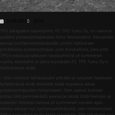
12.06.2014
20:53
TPS jalkapallon taustayhtiö, FC TPS Turku Oy, on valinnut
uudeksi puheenjohtajakseen Aimo Moisanderin. Moisander
seuraa luottamustehtävässään yhtiön hallituksen
pitkäikaista puheenjohtajaa Jyrki Kurokalliota, joka johti
TPS:n edustusjoukkueen taustayhtiötä yli kymmenen
vuotta. Kurokallio ei jatka myöskään FC TPS Turku Oy:n
hallituksessa enää.
– Olen toiminut tehtävässäni pitkään ja nykyiset haasteeni
työelämässä eivät antaneet enää tarpeeksi aikaa
puheenjohtajuuden hoitamiseen. Olen saanut kunnian
johtaa tätä perinteikästä seuraa ja tehdä töitä hienojen ja
osaavien ihmisten kanssa yli kymmenen vuoden ajan.
Vaikka väistyn nyt luottamustehtävistä, olen intohimoinen
TPS:n kannattaja myös tästä eteenpäin. TPS jalkapallo saa