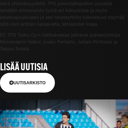
sekä yhtenäisyydellä. TPS juniorijalkapallon puolella
tehdään erinomaista työtä eri ikäluokissa ja myös
edustusjoukkueen ja sen taustayhtiön tulevaisuus näyttää
siltä osin erittäin lupaavalta, Moisander linjaa.
FC TPS Turku Oy:n hallituksessa jatkavat puheenjohtaja
Moisanderin lisäksi Jouko Peräaho, Juhani Pirttisalo ja
Seppo Sutela.
LISÄÄ UUTISIA
UUTISARKISTO