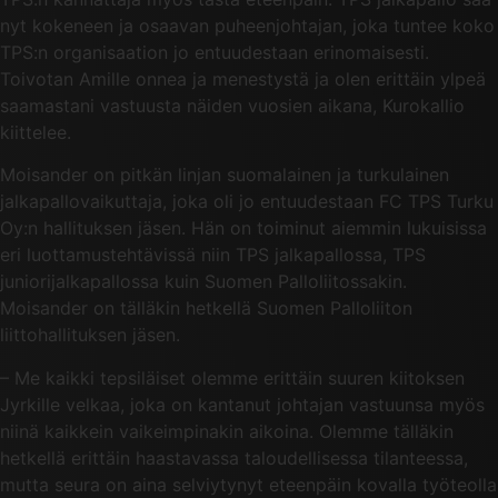
nyt kokeneen ja osaavan puheenjohtajan, joka tuntee koko
TPS:n organisaation jo entuudestaan erinomaisesti.
Toivotan Amille onnea ja menestystä ja olen erittäin ylpeä
saamastani vastuusta näiden vuosien aikana, Kurokallio
kiittelee.
Moisander on pitkän linjan suomalainen ja turkulainen
jalkapallovaikuttaja, joka oli jo entuudestaan FC TPS Turku
Oy:n hallituksen jäsen. Hän on toiminut aiemmin lukuisissa
eri luottamustehtävissä niin TPS jalkapallossa, TPS
juniorijalkapallossa kuin Suomen Palloliitossakin.
Moisander on tälläkin hetkellä Suomen Palloliiton
liittohallituksen jäsen.
– Me kaikki tepsiläiset olemme erittäin suuren kiitoksen
Jyrkille velkaa, joka on kantanut johtajan vastuunsa myös
niinä kaikkein vaikeimpinakin aikoina. Olemme tälläkin
hetkellä erittäin haastavassa taloudellisessa tilanteessa,
mutta seura on aina selviytynyt eteenpäin kovalla työteolla