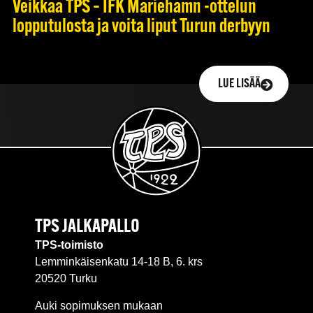
Veikkaa TPS – IFK Mariehamn -ottelun
lopputulosta ja voita liput Turun derbyyn
LUE LISÄÄ
TPS JALKAPALLO
TPS-toimisto
Lemminkäisenkatu 14-18 B, 6. krs
20520 Turku
Auki sopimuksen mukaan