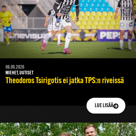
06.08.2026
MIEHET, UUTISET
Theodoros Tsirigotis ei jatka TPS:n riveissä
LUE LISÄÄ