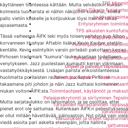
TPS Mimmit
käyttäneen tilanteessa kättään. Mutta selvästikin kukaan
Kimi-Tiikerin Futiskerho
kolmesta tuomarista ei näihin näkijöihin kuulunut, koska
Joukkuetoiminta
pallo vietiin keskelle ja kotijoukkue löysi itsensä takaa-
Erityisryhmien toiminta
ajoasemasta.
TPS aikuisten kuntofutis
Tässä vaiheessa ÅIFK teki myös toisen vaihdon kun Alhon
TPS iltapäivätoiminta
korvanneen Hushyar Aftabin lisäksi Kevin Kauber otettiin
Pelinohjaus ja tuomarointi
kentälle. Kevin esiintyikin varsin pirteästi pakottaen kerran
Koulutukset
Pirhosen trademark ”kumura”-laukauksellaan todelliseen
Turnaukset ja tapahtumat
venytykseen. Jazz puolestaan kumautti kerran ylärimaan
Ohjeet ja palvelut tepsiläisille
vastahyökkäyksestä. Lisäajan parista erikoistilanteessa
huolimatta porilaisten rautainen puolustus Pirhosen
Tervetuloa Tepsiin – Tästä mukaan
takaamana piti johdon ja näin Jazz kuittaisi kolmannen
toimintaan!
niukan voiton ÅIFK:sta.
Toimintaohjeet, käytännöt ja maksut
Pelaajarekrytointi ja siirtyminen Tepsiin
Mutta sarjataulukko on lahjomaton, ja se osoittaa, ettei
Turvallinen harrastaminen Tepsissä
pienet erot ole sattumaa. Kuitenkaan ÅIFK:n peliesityksessä
Varusteasiat
ei ollut mitään hävettävää, päinvastoin. Nyt pitää vain vielä
Vakuutukset ja ohjeet tapaturman
viedä asioita pari askelta eteenpäin, jotta hallinta
sattuessa