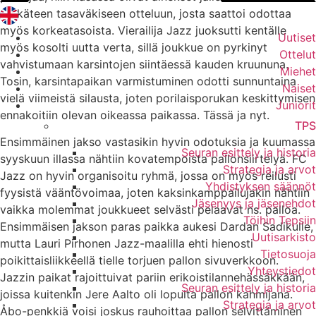
etukäteen tasaväkiseen otteluun, josta saattoi odottaa
myös korkeatasoista. Vierailija Jazz juoksutti kentälle
Uutiset
myös kosolti uutta verta, sillä joukkue on pyrkinyt
Ottelut
vahvistumaan karsintojen siintäessä kauden kruununa.
Miehet
Tosin, karsintapaikan varmistuminen odotti sunnuntaina
Naiset
vielä viimeistä silausta, joten porilaisporukan keskittymisen
Juniorit
ennakoitiin olevan oikeassa paikassa. Tässä ja nyt.
TPS
Ensimmäinen jakso vastasikin hyvin odotuksia ja kuumassa
Seuran esittely ja historia
syyskuun illassa nähtiin kovatempoista pallonsiirtelyä. FC
Strategia ja arvot
Jazz on hyvin organisoitu ryhmä, jossa on myös reilusti
Yhdistyksen säännöt
fyysistä vääntövoimaa, joten kaksinkamppailujakin nähtiin
Jäsenyys ja jäsenehdot
vaikka molemmat joukkueet selvästi pelaavat ns. palloa.
Töihin Tepsiin
Ensimmäisen jakson paras paikka aukesi Dardan Sadikulle,
Uutisarkisto
mutta Lauri Pirhonen Jazz-maalilla ehti hienosti
Tietosuoja
poikittaisliikkeellä tielle torjuen pallon sivuverkkoon.
Yhteystiedot
Jazzin paikat rajoittuivat pariin erikoistilannehässäkkään,
Seuran esittely ja historia
joissa kuitenkin Jere Aalto oli lopulta pallon kahmijana.
Strategia ja arvot
Åbo-penkkiä voisi joskus rauhoittaa pallon selvittäminen