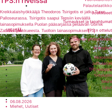
TPS:n riveissä
Palautelaatikko
Kreikkalaishyökkääjä Theodoros Tsirigotis ei jatka Turun
Joukkueet
Palloseurassa. Tsirigotis saapui Tepsiin keväällä
Turnaukset ja tapahtumat
lainasopimuksella Puolan pääsarjassa pelaavan Gornik
TPS:n ottelut
Zabrzen joukkueesta. Tuolloin lainasopimuksen[…]
LUE LISÄÄ
Seuran yhteystiedot
In english
Akatemia
Juttusarjat
TPS-kauppa
Yrityksille
Seura
Liput
06.08.2026
Miehet, Uutiset