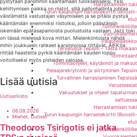
pystytään paremmin kääntämään tulokselliseksi. Yksi
Harrastamisen tuki
kehittymisen paikka on riistot, sillä pallonhallinta johtaa
Turun kaupungin harrastekortti (Boostii-
väistämättä vastustajan väsymiseen ja se pitäisi pystyä
etu)
kääntämään enemmiksi riistoiksi, jolloin päästäisiin
Toimihenkilöille
iskemään epätasapainoista puolustusta vastaan. Jazz toki
Vuorokalenteri
on tässä mielessä kova mittari. Mielenkiintoista nähdä
Palautelaatikko
mihin joukkueen rahkeet karsinnoissa riittävät. ÅIFK:lla
Tervetuloa Tepsiin – Tästä mukaan
riittää haastetta pyrkiä kääntämään kauden loppu
toimintaan!
voitolliseksi myös pisteiden valossa.
Toimintaohjeet, käytännöt ja maksut
Pelaajarekrytointi ja siirtyminen Tepsiin
Turvallinen harrastaminen Tepsissä
Lisää uutisia
Varusteasiat
Vakuutukset ja ohjeet tapaturman
Uutisarkisto
sattuessa
Harrastamisen tuki
06.08.2026
Turun kaupungin harrastekortti (Boostii-
Miehet, Uutiset
etu)
Theodoros Tsirigotis ei jatka
Toimihenkilöille
Vuorokalenteri