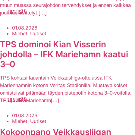
muun muassa seurajohdon tervehdykset ja ennen kaikkea
joukkue-esittelyt.[…]
LUE LISÄÄ
01.08.2026
Miehet, Uutiset
TPS dominoi Kian Visserin
johdolla – IFK Mariehamn kaatui
3–0
TPS kohtasi lauantain Veikkausliiga-ottelussa IFK
Marienhamnin kotona Veritas Stadionilla. Mustavalkoiset
onnistuivat pitämään täyden pistepotin kotona 3–0-voitolla.
TPS ja IFK Mariehamn[…]
LUE LISÄÄ
01.08.2026
Miehet, Uutiset
Kokoonpano Veikkausliigan