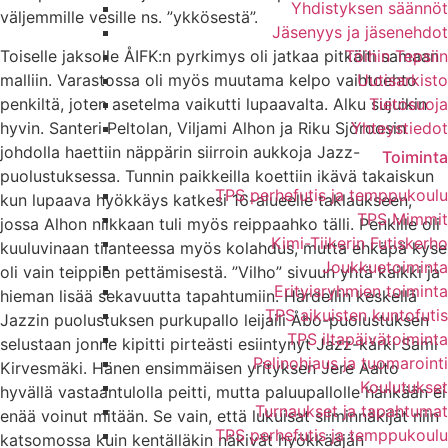
Yhdistyksen säännöt
väljemmille vesille ns. ”ykkösestä”.
Jäsenyys ja jäsenehdot
Toiselle jaksolle ÅIFK:n pyrkimys oli jatkaa pitkälti samaan
Töihin Tepsiin
malliin. Varastossa oli myös muutama kelpo vaihtoehto
Uutisarkisto
penkiltä, joten asetelma vaikutti lupaavalta. Alku sujuikin
Tietosuoja
hyvin. Santeri Peltolan, Viljami Alhon ja Riku Sjöroosin
Yhteystiedot
johdolla haettiin näppärin siirroin aukkoja Jazz-
Toiminta
puolustuksessa. Tunnin paikkeilla koettiin ikävä takaiskun
TPS perhefutis ja temppukoulu
kun lupaava hyökkäys katkesi 16-alueelle taklaukseen,
TPS Mimmit
jossa Alhon nilkkaan tuli myös reippaahko tälli. Penkille oli
Kimi-Tiikerin Futiskerho
kuuluvinaan tilanteessa myös kolahdus, mutta ehkäpä kyse
Joukkuetoiminta
oli vain teippien pettämisestä. ”Vilho” sivuun yhtä kaikki ja
Erityisryhmien toiminta
hieman lisää sekavuutta tapahtumiin. Härdellin keskellä
TPS aikuisten kuntofutis
Jazzin puolustuksen purkupallo leijaili Åbo-puolustuksen
TPS iltapäivätoiminta
selustaan jonne kipitti pirteästi esiintynyt Jazz-kärki Sami
Pelinohjaus ja tuomarointi
Kirvesmäki. Hänen ensimmäisen yrityksen Jere Aalto
Koulutukset
hyvällä vastaantulolla peitti, mutta paluupallolle hänkään ei
Turnaukset ja tapahtumat
enää voinut mitään. Se vain, että lukuisat silminnäkijät niin
TPS perhefutis ja temppukoulu
katsomossa kuin kentälläkin näkivät hyökkääjän