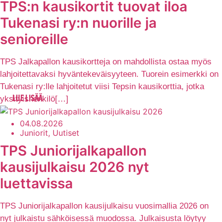
TPS:n kausikortit tuovat iloa
Tukenasi ry:n nuorille ja
senioreille
TPS Jalkapallon kausikortteja on mahdollista ostaa myös
lahjoitettavaksi hyväntekeväisyyteen. Tuorein esimerkki on
Tukenasi ry:lle lahjoitetut viisi Tepsin kausikorttia, jotka
yksityishenkilö[…]
LUE LISÄÄ
04.08.2026
Juniorit, Uutiset
TPS Juniorijalkapallon
kausijulkaisu 2026 nyt
luettavissa
TPS Juniorijalkapallon kausijulkaisu vuosimallia 2026 on
nyt julkaistu sähköisessä muodossa. Julkaisusta löytyy