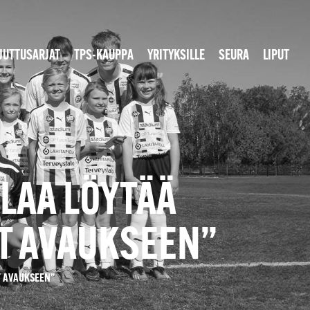
JUTTUSARJAT
TPS-KAUPPA
YRITYKSILLE
SEURA
LIPUT
LAA LÖYTÄÄ
AT AVAUKSEEN”
T AVAUKSEEN”