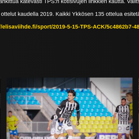
hankittua kätevästi TPS:n kotisivujen linkkien kautta. Vali
 ottelut kaudella 2019. Kaikki Ykkösen 135 ottelua esitetä
://elisaviihde.fi/sport/2019-5-15-TPS-ACK/5c4862b7