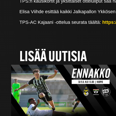
TPS:n kausikortit ja yksittäiset otteluliput saa 
Elisa Viihde esittää kaikki Jalkapallon Ykkösen
TPS-AC Kajaani -ottelua seurata täältä:
https
LISÄÄ UUTISIA