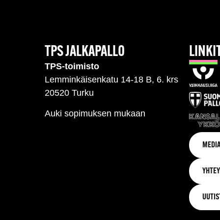
TPS JALKAPALLO
LINKI
TPS-toimisto
Lemminkäisenkatu 14-18 B, 6. krs
20520 Turku
Auki sopimuksen mukaan
MEDIA
YHTEY
UUTIS