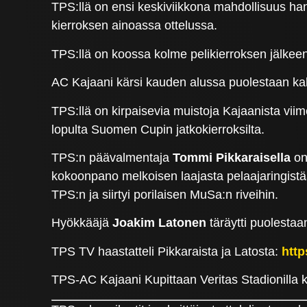
TPS:llä on ensi keskiviikkona mahdollisuus han
kierroksen ainoassa ottelussa.
TPS:llä on koossa kolme pelikierroksen jälkeen
AC Kajaani kärsi kauden alussa puolestaan kaks
TPS:llä on kirpaisevia muistoja Kajaanista viime
lopulta Suomen Cupin jatkokierroksilta.
TPS:n päävalmentaja
Tommi Pikkaraisella
on
kokoonpano melkoisen laajasta pelaajaringist
TPS:n ja siirtyi porilaisen MuSa:n riveihin.
Hyökkääjä
Joakim Latonen
täräytti puolestaan
TPS TV haastatteli Pikkaraista ja Latosta:
http
TPS-AC Kajaani Kupittaan Veritas Stadionilla ke