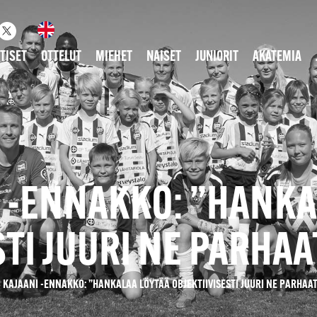
TISET
OTTELUT
MIEHET
NAISET
JUNIORIT
AKATEMIA
I -ENNAKKO: ”HANKA
STI JUURI NE PARHA
 KAJAANI -ENNAKKO: ”HANKALAA LÖYTÄÄ OBJEKTIIVISESTI JUURI NE PARHAA