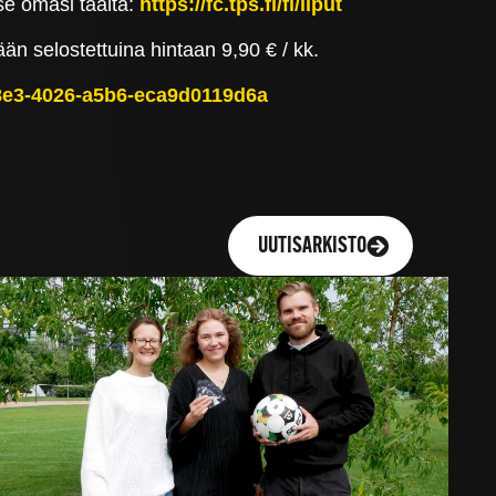
tse omasi täältä:
https://fc.tps.fi/fi/liput
än selostettuina hintaan 9,90 € / kk.
-48e3-4026-a5b6-eca9d0119d6a
UUTISARKISTO