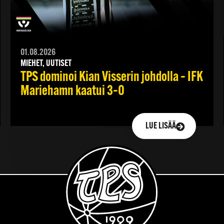
01.08.2026
MIEHET, UUTISET
TPS dominoi Kian Visserin johdolla – IFK
Mariehamn kaatui 3–0
LUE LISÄÄ