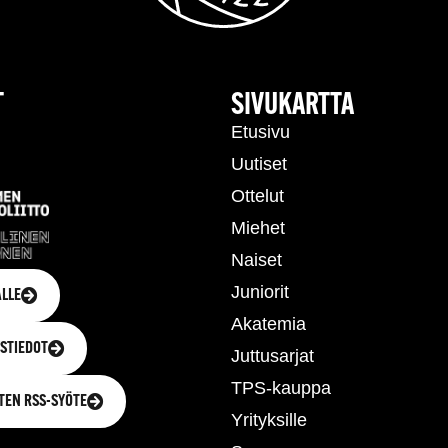
T
SIVUKARTTA
Etusivu
Uutiset
Ottelut
Miehet
Naiset
Juniorit
LLE
Akatemia
STIEDOT
Juttusarjat
TPS-kauppa
TEN RSS-SYÖTE
Yrityksille