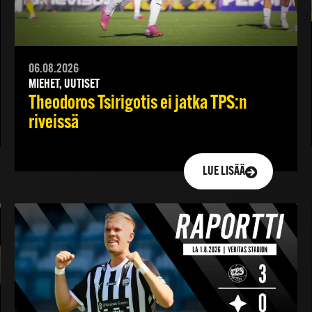
06.08.2026
MIEHET, UUTISET
Theodoros Tsirigotis ei jatka TPS:n
riveissä
LUE LISÄÄ