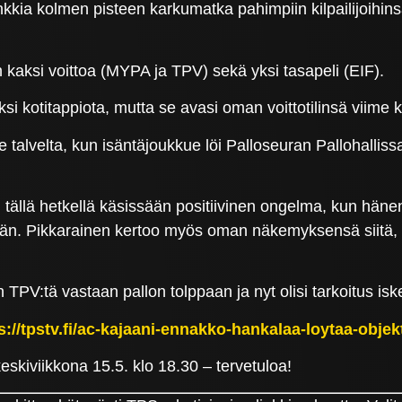
kkia kolmen pisteen karkumatka pahimpiin kilpailijoihin
 kaksi voittoa (MYPA ja TPV) sekä yksi tasapeli (EIF).
i kotitappiota, mutta se avasi oman voittotilinsä viime 
 talvelta, kun isäntäjoukkue löi Palloseuran Pallohallissa
 tällä hetkellä käsissään positiivinen ongelma, kun hänen
ään. Pikkarainen kertoo myös oman näkemyksensä siitä, 
 TPV:tä vastaan pallon tolppaan ja nyt olisi tarkoitus iske
s://tpstv.fi/ac-kajaani-ennakko-hankalaa-loytaa-objek
skiviikkona 15.5. klo 18.30 – tervetuloa!