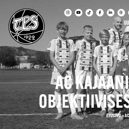
UU
AC KAJAAN
OBJEKTIIVISE
ETUSIVU
»
AC