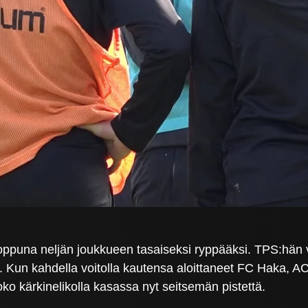
nloppuna neljän joukkueen tasaiseksi ryppääksi. TPS:hän vo
e. Kun kahdella voitolla kautensa aloittaneet FC Haka, 
ko kärkinelikolla kasassa nyt seitsemän pistettä.