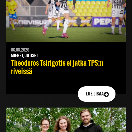
06.08.2026
MIEHET, UUTISET
Theodoros Tsirigotis ei jatka TPS:n
riveissä
LUE LISÄÄ