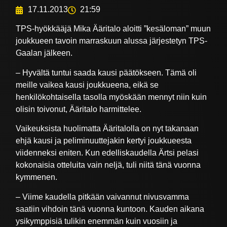
17.11.2013
21:59
TPS-hyökkääjä Mika Ääritalo aloitti ”kesäloman” muun
joukkueen tavoin marraskuun alussa järjestetyn TPS-
Gaalan jälkeen.
– Hyvältä tuntui saada kausi päätökseen. Tämä oli
meille vaikea kausi joukkueena, eikä se
henkilökohtaisella tasolla myöskään mennyt niin kuin
olisin toivonut, Ääritalo harmittelee.
Vaikeuksista huolimatta Ääritalolla on nyt takanaan
ehjä kausi ja peliminuuttejakin kertyi joukkueesta
viidenneksi eniten. Kun edelliskaudella Ärtsi pelasi
kokonaisia otteluita vain neljä, tuli niitä tänä vuonna
kymmenen.
– Viime kaudella pitkään vaivannut nivusvamma
saatiin vihdoin tänä vuonna kuntoon. Kauden aikana
ysikymppisiä tulikin enemmän kuin vuosiin ja