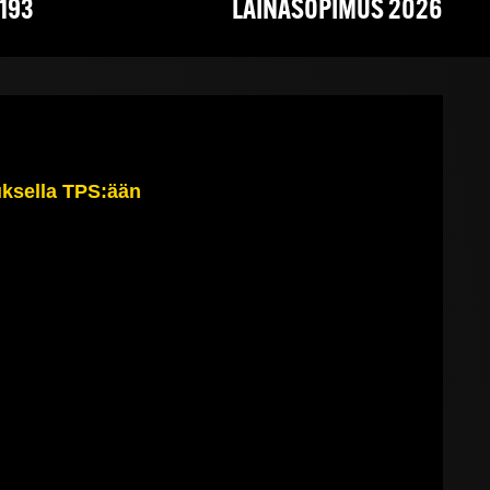
193
LAINASOPIMUS 2026
uksella TPS:ään