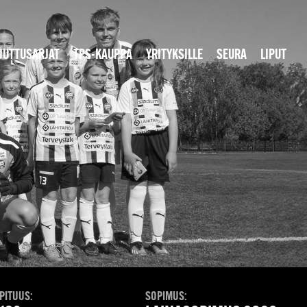
JUTTUSARJAT
TPS-KAUPPA
YRITYKSILLE
SEURA
LIPUT
PITUUS:
SOPIMUS: