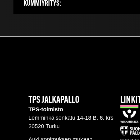
KUMMIYRITYS:
TPS JALKAPALLO
LINKI
TPS-toimisto
Lemminkäisenkatu 14-18 B, 6. krs
20520 Turku
Auki sopimuksen mukaan