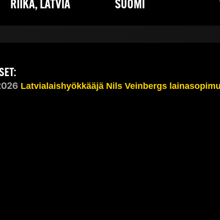
RIIKA, LATVIA
SUOMI
SET:
2026
Latvialaishyökkääjä Nils Veinbergs lainasopim