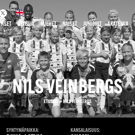
TISET
OTTELUT
MIEHET
NAISET
JUNIORIT
AKATEMIA
NILS VEINBERGS
ETUSIVU
»
NILS VEINBERGS
SYNTYMÄPAIKKA:
KANSALAISUUS: