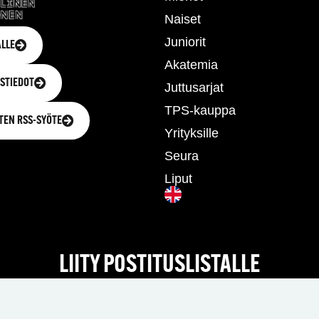
Naiset
Juniorit
LLE
Akatemia
STIEDOT
Juttusarjat
TPS-kauppa
TEN RSS-SYÖTE
Yrityksille
Seura
Liput
LIITY POSTITUSLISTALLE