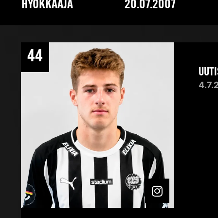
HYÖKKÄÄJÄ
20.07.2007
44
UUTI
4.7.