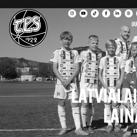
UU
LATVIALA
LAIN
E