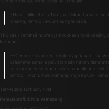
13 maaottelua ja viimeistellä neljä maalia.
– Hyvät fiilikset olla Turussa. Uskon tuovani j
maaleja, kertoo 18-vuotias hyökkääjä.
TPS saa riveihinsä nuoren ja kookkaan hyökkääjän, jo
loppuun.
– Olemme kaivanneet hyökkäyspäähän lisää voimaa
pääsimme samalla päivittämään hänen tilannettaa
kokoisekseen ja ennen kaikkea maaliahne. Hän tuo
kertoo TPS:n urheilutoimenjohtaja Kasper Hämäl
Tervetuloa Turkuun, Nils!
Pelaajaprofiili: Nils Veinsberg