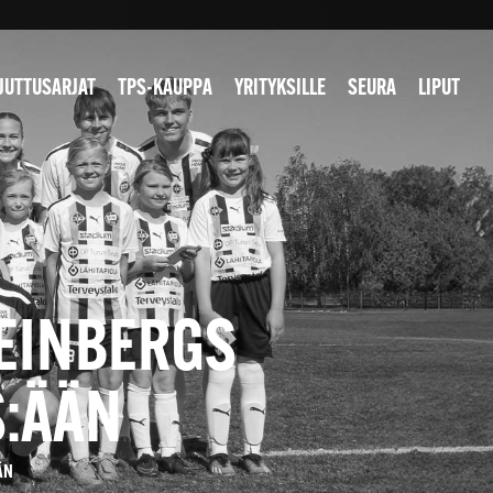
JUTTUSARJAT
TPS-KAUPPA
YRITYKSILLE
SEURA
LIPUT
VEINBERGS
S:ÄÄN
ÄN