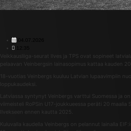
04.07.2026
12:35
Veikkausliiga-seurat Ilves ja TPS ovat sopineet latvi
pelaavan Veinbergsin lainasopimus kattaa kauden 20
18-vuotias Veinbergs kuuluu Latvian lupaavimpiin nuor
loppukaudeksi.
Latviassa syntynyt Veinbergs varttui Suomessa ja on 
viimeisteli RoPSin U17-joukkueessa peräti 20 maalia S
Ilvekseen ennen kautta 2025.
Kuluvalla kaudella Veinbergs on pelannut lainalla EIF