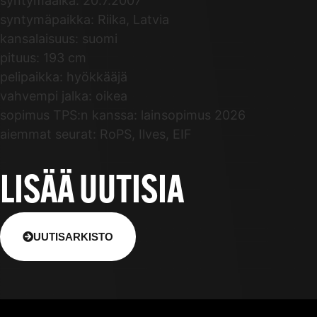
syntymäaika: 20.7.2007
syntymäpaikka: Riika, Latvia
kansalaisuus: suomi
pituus: 193 cm
pelipaikka: hyökkääjä
vahvempi jalka: oikea
sopimus TPS:n kanssa: lainsopimus 2026
aiemmat seurat: RoPS, Ilves, EIF
LISÄÄ UUTISIA
UUTISARKISTO