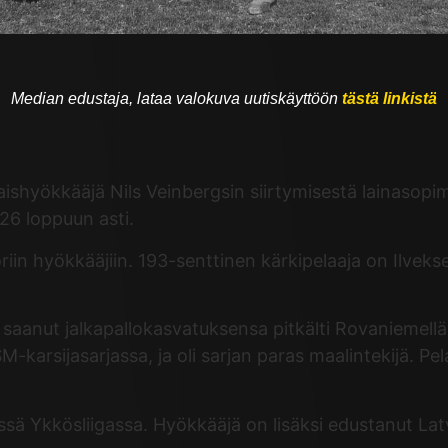
Median edustaja, lataa valokuva uutiskäyttöön
tästä linkistä
alaishyökkääjä Nils Veinbergsin siirtymisestä lainaso
26 loppuun asti.
iin hyökkääjiin. 193-senttinen kärkipelaaja on Ilvekse
saanut jalkapallokasvatuksensa pitkälti Rovaniemellä.
M-karsijasarjassa, ja oli sarjan paras maalintekijä. P
:issä Ykkösliigassa. Hyökkääjä on lisäksi edustanut L