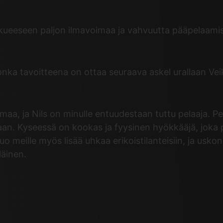
oukkueeseen paljon ilmavoimaa ja vahvuutta pääpelaam
nka tavoitteena on ottaa seuraava askel urallaan Vei
, ja Nils on minulle entuudestaan tuttu pelaaja. Pe
n. Kyseessä on kookas ja fyysinen hyökkääjä, joka py
 meille myös lisää uhkaa erikoistilanteisiin, ja usko
äinen.