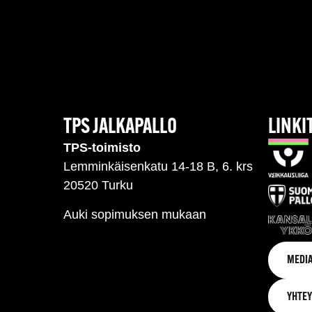
TPS JALKAPALLO
LINKI
TPS-toimisto
Lemminkäisenkatu 14-18 B, 6. krs
20520 Turku
Auki sopimuksen mukaan
MEDIA
YHTEY