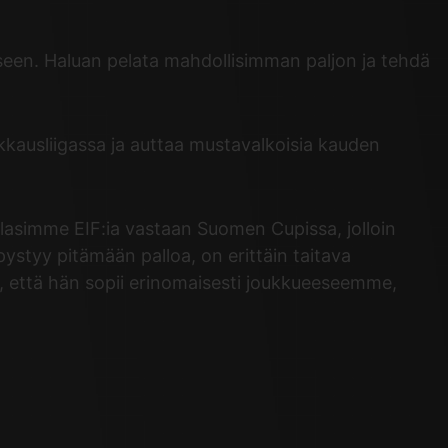
iseen. Haluan pelata mahdollisimman paljon ja tehdä
kkausliigassa ja auttaa mustavalkoisia kauden
lasimme EIF:ia vastaan Suomen Cupissa, jolloin
styy pitämään palloa, on erittäin taitava
n, että hän sopii erinomaisesti joukkueeseemme,