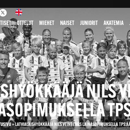
TISET
OTTELUT
MIEHET
NAISET
JUNIORIT
AKATEMIA
ISHYÖKKÄÄJÄ NILS 
ASOPIMUKSELLA TP
TUSIVU
»
LATVIALAISHYÖKKÄÄJÄ NILS VEINBERGS LAINASOPIMUKSELLA TPS:Ä