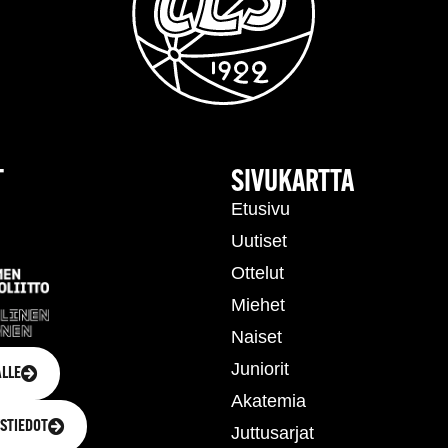
T
SIVUKARTTA
Etusivu
Uutiset
Ottelut
Miehet
Naiset
Juniorit
LLE
Akatemia
STIEDOT
Juttusarjat