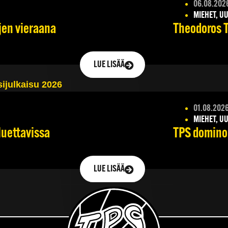
06.08.202
MIEHET, UU
jen vieraana
Theodoros Ts
LUE LISÄÄ
01.08.202
MIEHET, UU
TPS dominoi
luettavissa
LUE LISÄÄ