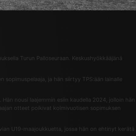
pimuksella Turun Palloseuraan. Keskushyökkääjänä
n sopimuspelaaja, ja hän siirtyy TPS:ään lainalle
 Hän nousi laajemmin esiin kaudella 2024, jolloin hän
elaajan otteet poikivat kolmivuotisen sopimuksen
atvian U19-maajoukkuetta, jossa hän on ehtinyt kerätä