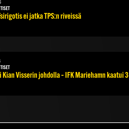
6
TISET
irigotis ei jatka TPS:n riveissä
6
TISET
 Kian Visserin johdolla – IFK Mariehamn kaatui 