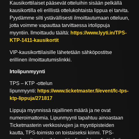
Kausikorttilaiset pääsevät otteluihin sisään pelkällä
kausikortilla eli erillistä ottelukohtaista lippua ei tarvita.
Pyydämme silti ystävällisesti ilmoittautumaan otteluun,
jotta voimme vapauttaa tarvittaessa irtolippuja
myyntiin. Ilmoittaudu täältä:
https://www.lyyti.in/TPS-
KTP-1411-kausikortit
VIP-kausikorttilaisille lähetetään sähköpostitse
erillinen ilmoittautumislinkki.
Irtolipunmyynti
TPS – KTP -ottelun
lipunmyynti:
https://www.ticketmaster.fi/event/fc-tps-
ktp-lippuja/271817
Lippuja myynnissä rajallinen määrä ja ne ovat
numeroimattomia. Lipunmyynti tapahtuu ainoastaan
Ticketmasterin verkkosivujen ja myyntipisteiden
kautta, TPS-toimisto on toistaiseksi kiinni. TPS-