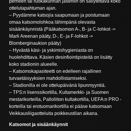
perheen tai ruokakunnan jäseniin on säilytettävä koko
ottelutapahtuman ajan.
– Pyydämme katsojia saapumaan ja poistumaan
omaa katsomolohkoa lähimpänä olevasta
sisäänkäynnistä (Pääkatsomon A-, B- ja C-lohkot ->
Marli Areenan pääty, D-, E- ja F-lohkot ->
Blomberginaukion pääty)
– Hyvästä käsi- ja yskimishygieniasta on
huolehdittava. Käsien desinfiointipisteitä on lisätty
koko stadionin alueelle.
– Katsomokapasiteetti on edelleen rajallinen
turvaetäisyyksien mahdollistamiseksi.
– Stadionilla ei ole ottelupäivänä lipunmyyntiä.
– TPS:n lisenssikortilla, Kultamerkki- ja Suomen
mestarikorteilla, Palloliiton kultakortilla, UEFA:n PRO -
korteilla tai erotuomarikortilla ei pääse katsomaan
Veikkausliigaotteluita poikkeustilan aikana.
Katsomot ja sisäänkäynnit