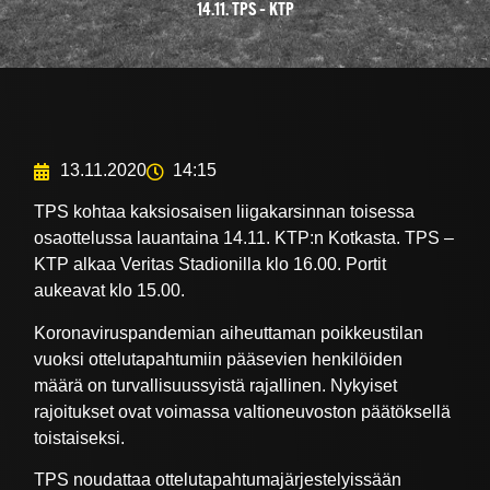
14.11. TPS – KTP
13.11.2020
14:15
TPS kohtaa kaksiosaisen liigakarsinnan toisessa
osaottelussa lauantaina 14.11. KTP:n Kotkasta. TPS –
KTP alkaa Veritas Stadionilla klo 16.00. Portit
aukeavat klo 15.00.
Koronaviruspandemian aiheuttaman poikkeustilan
vuoksi ottelutapahtumiin pääsevien henkilöiden
määrä on turvallisuussyistä rajallinen. Nykyiset
rajoitukset ovat voimassa valtioneuvoston päätöksellä
toistaiseksi.
TPS noudattaa ottelutapahtumajärjestelyissään