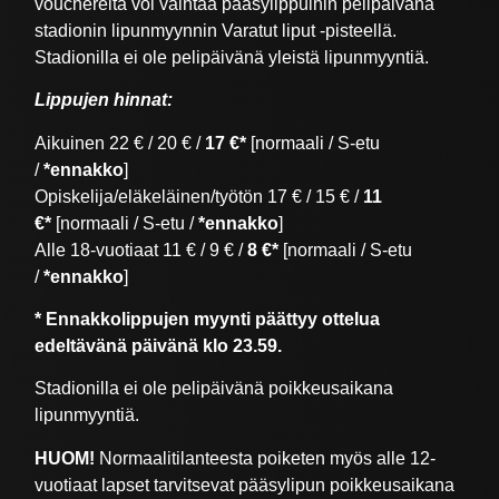
vouchereita voi vaihtaa pääsylippuihin pelipäivänä
stadionin lipunmyynnin Varatut liput -pisteellä.
Stadionilla ei ole pelipäivänä yleistä lipunmyyntiä.
Lippujen hinnat:
Aikuinen 22 € / 20 € /
17 €*
[normaali / S-etu
/
*ennakko
]
Opiskelija/eläkeläinen/työtön 17 € / 15 € /
11
€*
[normaali / S-etu /
*ennakko
]
Alle 18-vuotiaat 11 € / 9 € /
8 €*
[normaali / S-etu
/
*ennakko
]
* Ennakkolippujen myynti päättyy ottelua
edeltävänä päivänä klo 23.59.
Stadionilla ei ole pelipäivänä poikkeusaikana
lipunmyyntiä.
HUOM!
Normaalitilanteesta poiketen myös alle 12-
vuotiaat lapset tarvitsevat pääsylipun poikkeusaikana