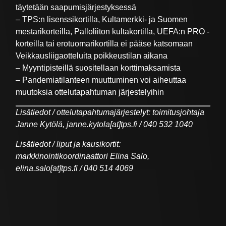
täytetään saapumisjärjestyksessä
– TPS:n lisenssikortilla, Kultamerkki- ja Suomen
mestarikorteilla, Palloliiton kultakortilla, UEFA:n PRO -
korteilla tai erotuomarikortilla ei pääse katsomaan
Veikkausliigaotteluita poikkeustilan aikana
– Myyntipisteillä suositellaan korttimaksamista
– Pandemiatilanteen muuttuminen voi aiheuttaa
muutoksia ottelutapahtuman järjestelyihin
Lisätiedot / ottelutapahtumajärjestelyt: toimitusjohtaja
Janne Kytölä, janne.kytola[at]tps.fi / 040 532 1040
Lisätiedot / liput ja kausikortit:
markkinointikoordinaattori Elina Salo,
elina.salo[at]tps.fi / 040 514 4069