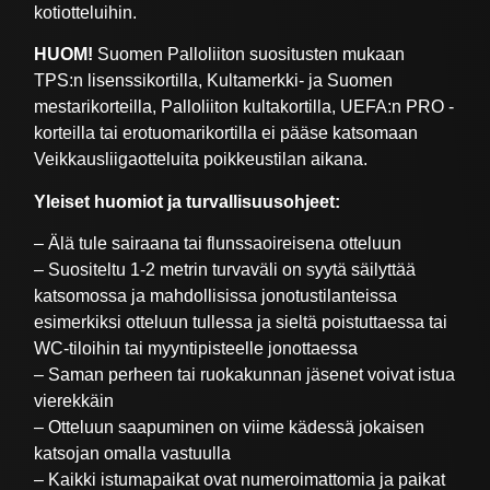
kotiotteluihin.
HUOM!
Suomen Palloliiton suositusten mukaan
TPS:n lisenssikortilla, Kultamerkki- ja Suomen
mestarikorteilla, Palloliiton kultakortilla, UEFA:n PRO -
korteilla tai erotuomarikortilla ei pääse katsomaan
Veikkausliigaotteluita poikkeustilan aikana.
Yleiset huomiot ja turvallisuusohjeet:
– Älä tule sairaana tai flunssaoireisena otteluun
– Suositeltu 1-2 metrin turvaväli on syytä säilyttää
katsomossa ja mahdollisissa jonotustilanteissa
esimerkiksi otteluun tullessa ja sieltä poistuttaessa tai
WC-tiloihin tai myyntipisteelle jonottaessa
– Saman perheen tai ruokakunnan jäsenet voivat istua
vierekkäin
– Otteluun saapuminen on viime kädessä jokaisen
katsojan omalla vastuulla
– Kaikki istumapaikat ovat numeroimattomia ja paikat