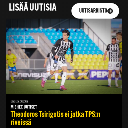
LISÄÄ UUTISIA
UUTISARKISTO
06.08.2026
MIEHET, UUTISET
Theodoros Tsirigotis ei jatka TPS:n
riveissä