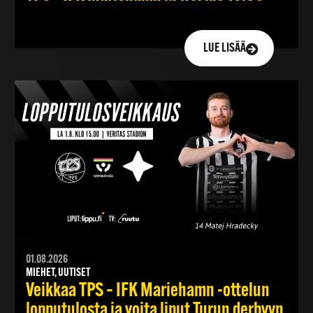
LUE LISÄÄ
01.08.2026
MIEHET, UUTISET
Veikkaa TPS – IFK Mariehamn -ottelun
lopputulosta ja voita liput Turun derbyyn