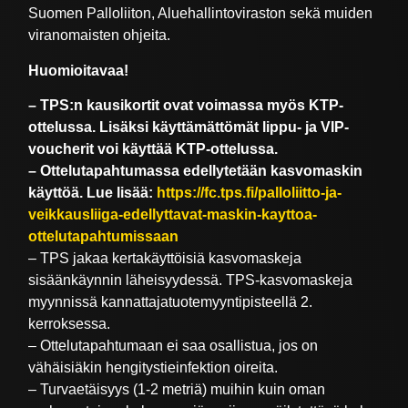
Suomen Palloliiton, Aluehallintoviraston sekä muiden
viranomaisten ohjeita.
Huomioitavaa!
– TPS:n kausikortit ovat voimassa myös KTP-
ottelussa. Lisäksi käyttämättömät lippu- ja VIP-
voucherit voi käyttää KTP-ottelussa.
– Ottelutapahtumassa edellytetään kasvomaskin
käyttöä. Lue lisää:
https://fc.tps.fi/palloliitto-ja-
veikkausliiga-edellyttavat-maskin-kayttoa-
ottelutapahtumissaan
– TPS jakaa kertakäyttöisiä kasvomaskeja
sisäänkäynnin läheisyydessä. TPS-kasvomaskeja
myynnissä kannattajatuotemyyntipisteellä 2.
kerroksessa.
– Ottelutapahtumaan ei saa osallistua, jos on
vähäisiäkin hengitystieinfektion oireita.
– Turvaetäisyys (1-2 metriä) muihin kuin oman