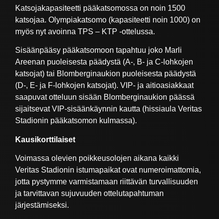
Katsojakapasiteetti pääkatsomossa on noin 1500
katsojaa. Olympiakatsomo (kapasiteetti noin 1000) on
myös nyt avoinna TPS – KTP -ottelussa.
Sisäänpääsy pääkatsomoon tapahtuu joko Marli
Areenan puoleisesta päädystä (A-, B- ja C-lohkojen
katsojat) tai Blomberginaukion puoleisesta päädystä
(D-, E- ja F-lohkojen katsojat). VIP- ja aitioasiakkaat
saapuvat otteluun sisään Blomberginaukion päässä
sijaitsevat VIP-sisäänkäynnin kautta (hissiaula Veritas
Stadionin pääkatsomon kulmassa).
Kausikorttilaiset
Voimassa olevien poikkeusolojen aikana kaikki
Veritas Stadionin istumapaikat ovat numeroimattomia,
jotta pystymme varmistamaan riittävän turvallisuuden
ja tarvittavan sujuvuuden ottelutapahtuman
järjestämiseksi.