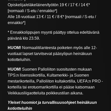
Opiskelija/eläkeläinen/työtön 19 € / 17 € / 14 €*
[normaali / S-etu / ennakko*]
Alle 18-vuotiaat 13 € / 11 € / 8 €* [normaali / S-etu /
ennakko*]
* Ennakkolippujen myynti päättyy ottelua edeltävänä
päivänä klo 23.59.
HUOM!
Normaalitilanteesta poiketen myös alle 12-
vuotiaat lapset tarvitsevat pääsylipun heinäkuun
kotiotteluihin.
HUOM!
Suomen Palloliiton suositusten mukaan
TPS:n lisenssikortilla, Kultamerkki- ja Suomen
mestarikorteilla, Palloliiton kultakortilla, UEFA:n PRO -
korteilla tai erotuomarikortilla ei pääse katsomaan
Veikkausliigaotteluita poikkeustilan aikana.
Yleiset huomiot ja turvallisuusohjeet heinäkuun
kotiotteluihin