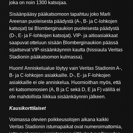
joka on noin 1300 katsojaa.
Sisäänpääsy pääkatsomoon tapahtuu joko Marli
Areenan puoleisesta päädystä (A-, B- ja C-lohkojen
katsojat) tai Blomberginaukion puoleisesta päädystä
(D-, E- ja F-lohkojen katsojat). VIP- ja aitioasiakkaat
saapuvat otteluun sisään Blomberginaukion päässä
sijaitsevat VIP-sisäänkäynnin kautta (hissiaula Veritas
Stadionin pääkatsomon kulmassa).
Huom! Anniskelualue löytyy vain Veritas Stadionin A-,
B- ja C-lohkojen asiakkaille. D-, E- ja F-lohkojen
asiakkaille ei ole anniskelua. Huomioithan myös, että
eri katsomonosien (A, B ja C sekä D, E ja F) välillä ei
ole mahdollista liikkua sisäänkäynnin jälkeen.
Kausikorttilaiset
Voimassa olevien poikkeusolojen aikana kaikki
Veritas Stadionin istumapaikat ovat numeroimattomia,