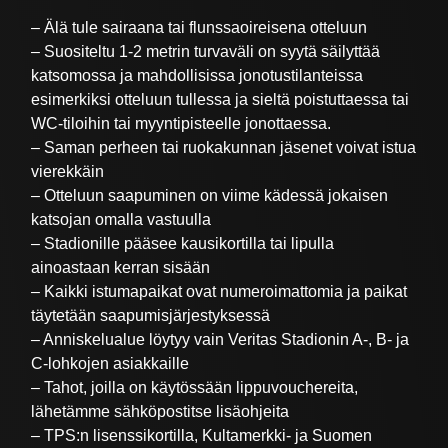
– Älä tule sairaana tai flunssaoireisena otteluun
– Suositeltu 1-2 metrin turvaväli on syytä säilyttää
katsomossa ja mahdollisissa jonotustilanteissa
esimerkiksi otteluun tullessa ja sieltä poistuttaessa tai
WC-tiloihin tai myyntipisteelle jonottaessa.
– Saman perheen tai ruokakunnan jäsenet voivat istua
vierekkäin
– Otteluun saapuminen on viime kädessä jokaisen
katsojan omalla vastuulla
– Stadionille pääsee kausikortilla tai lipulla
ainoastaan kerran sisään
– Kaikki istumapaikat ovat numeroimattomia ja paikat
täytetään saapumisjärjestyksessä
– Anniskelualue löytyy vain Veritas Stadionin A-, B- ja
C-lohkojen asiakkaille
– Tahot, joilla on käytössään lippuvouchereita,
lähetämme sähköpostitse lisäohjeita
– TPS:n lisenssikortilla, Kultamerkki- ja Suomen