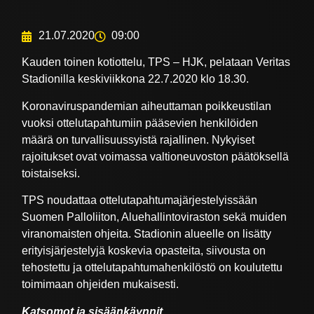
21.07.2020
09:00
Kauden toinen kotiottelu, TPS – HJK, pelataan Veritas
Stadionilla keskiviikkona 22.7.2020 klo 18.30.
Koronaviruspandemian aiheuttaman poikkeustilan
vuoksi ottelutapahtumiin pääsevien henkilöiden
määrä on turvallisuussyistä rajallinen. Nykyiset
rajoitukset ovat voimassa valtioneuvoston päätöksellä
toistaiseksi.
TPS noudattaa ottelutapahtumajärjestelyissään
Suomen Palloliiton, Aluehallintoviraston sekä muiden
viranomaisten ohjeita. Stadionin alueelle on lisätty
erityisjärjestelyjä koskevia opasteita, siivousta on
tehostettu ja ottelutapahtumahenkilöstö on koulutettu
toimimaan ohjeiden mukaisesti.
Katsomot ja sisäänkäynnit