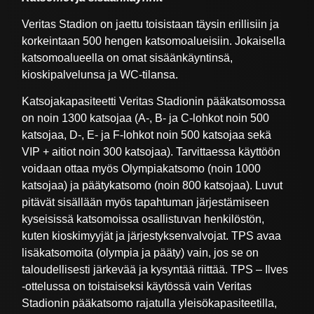
Veritas Stadion on jaettu toisistaan täysin erillisiin ja
korkeintaan 500 hengen katsomoalueisiin. Jokaisella
katsomoalueella on omat sisäänkäyntinsä,
kioskipalvelunsa ja WC-tilansa.
Katsojakapasiteetti Veritas Stadionin pääkatsomossa
on noin 1300 katsojaa (A-, B- ja C-lohkot noin 500
katsojaa, D-, E- ja F-lohkot noin 500 katsojaa sekä
VIP + aitiot noin 300 katsojaa). Tarvittaessa käyttöön
voidaan ottaa myös Olympiakatsomo (noin 1000
katsojaa) ja päätykatsomo (noin 800 katsojaa). Luvut
pitävät sisällään myös tapahtuman järjestämiseen
kyseisissä katsomoissa osallistuvan henkilöstön,
kuten kioskimyyjät ja järjestyksenvalvojat. TPS avaa
lisäkatsomoita (olympia ja pääty) vain, jos se on
taloudellisesti järkevää ja kysyntää riittää. TPS – Ilves
-ottelussa on toistaiseksi käytössä vain Veritas
Stadionin pääkatsomo rajatulla yleisökapasiteetilla,