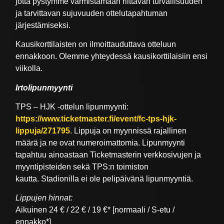
jotta pystymme varmistamaan riittävän turvallisuuden
ja tarvittavan sujuvuuden ottelutapahtuman
järjestämiseksi.
Kausikorttilaisten on ilmoittauduttava otteluun
ennakkoon. Olemme yhteydessä kausikorttilaisiin ensi
viikolla.
Irtolipunmyynti
TPS – HJK -ottelun lipunmyynti:
https://www.ticketmaster.fi/event/fc-tps-hjk-
lippuja/271795
. Lippuja on myynnissä rajallinen
määrä ja ne ovat numeroimattomia. Lipunmyynti
tapahtuu ainoastaan Ticketmasterin verkkosivujen ja
myyntipisteiden sekä TPS:n toimiston
kautta. Stadionilla ei ole pelipäivänä lipunmyyntiä.
Lippujen hinnat:
Aikuinen 24 € / 22 € / 19 €* [normaali / S-etu /
ennakko*]