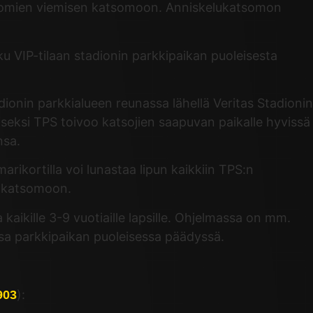
 juomien viemisen katsomoon. Anniskelukatsomon
ku VIP-tilaan stadionin parkkipaikan puoleisesta
adionin parkkialueen reunassa lähellä Veritas Stadionin
seksi TPS toivoo katsojien saapuvan paikalle hyvissä
nsa.
arikortilla voi lunastaa lipun kaikkiin TPS:n
ääkatsomoon.
 kaikille 3-9 vuotiaille lapsille. Ohjelmassa on mm.
ssa parkkipaikan puoleisessa päädyssä.
):
903