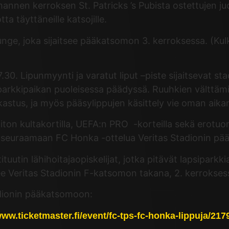
mannen kerroksen St. Patricks ’s Pubista ostettujen
a täyttäneille katsojille.
unge, joka sijaitsee pääkatsomon 3. kerroksessa. (Kul
.30. Lipunmyynti ja varatut liput –piste sijaitsevat st
parkkipaikan puoleisessa päädyssä. Ruuhkien välttämi
arkastus, ja myös pääsylippujen käsittely vie oman aika
iton kultakortilla, UEFA:n PRO -korteilla sekä erotuom
see seuraamaan FC Honka -ottelua Veritas Stadionin p
uutin lähihoitajaopiskelijat, jotka pitävät lapsiparkkia
tsee Veritas Stadionin F-katsomon takana, 2. kerrokse
adionin pääkatsomoon:
www.ticketmaster.fi/event/fc-tps-fc-honka-lippuja/217