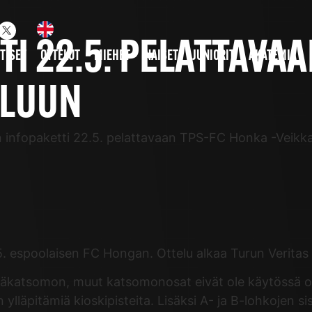
I 22.5. PELATTAVAA
TISET
OTTELUT
MIEHET
NAISET
JUNIORIT
AKATEMIA
ELUUN
n infopaketti 22.5. pelattavaan TPS-FC Honka -Veikka
5. espoolaisen FC Hongan. Ottelu alkaa Turun Veritas S
ääkatsomon, muut katsomonosat eivät ole käytössä ott
n ylläpitämiä kioskipisteita. Lisäksi A- ja B-lohkojen