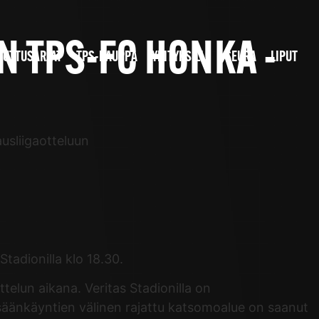
N TPS-FC HONKA -
JUTTUSARJAT
TPS-KAUPPA
YRITYKSILLE
SEURA
LIPUT
usliigaotteluun
tadionilla klo 18.30.
elun aikana. Veritas Stadionilla on
 sisäänkäyntien välinen rajattu katsomoalue on saanut