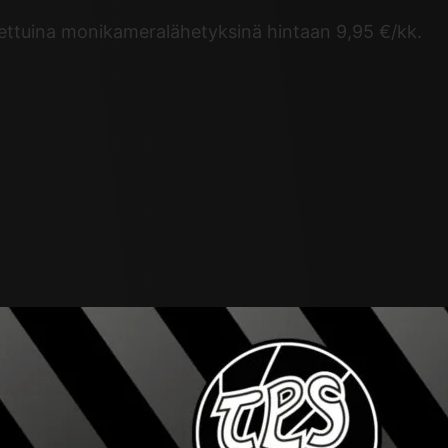
stettuina monikameralähetyksinä hintaan 9,95 €/kk.