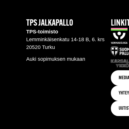
TPS JALKAPALLO
LINKI
TPS-toimisto
Lemminkäisenkatu 14-18 B, 6. krs
20520 Turku
Auki sopimuksen mukaan
MEDIA
YHTEY
UUTIS