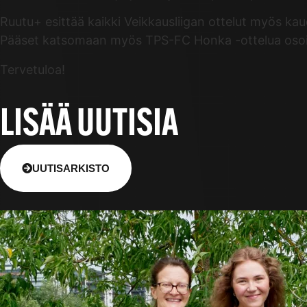
Ruutu+ esittää kaikki Veikkausliigan ottelut myös kau
Pääset katsomaan myös TPS-FC Honka -ottelua osoi
Tervetuloa!
LISÄÄ UUTISIA
UUTISARKISTO