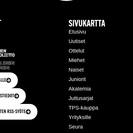
T
SIVUKARTTA
Etusivu
Uutiset
Ottelut
Miehet
Naiset
Juniorit
LLE
Akatemia
STIEDOT
Juttusarjat
TPS-kauppa
TEN RSS-SYÖTE
Yrityksille
Seura