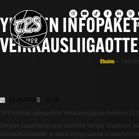
YLEINEN INFOPAKETT
UU
VEIKKAUSLIIGAOTT
»
Yleine
Etusivu
19.05.2018
11:58
TPS kohtaa Jalkapallon Veikkausliigassa tiistaina 22.
Ottelun tapahtuma-alue käsittää Veritas Stadionin p
anniskeluoikeudet ja sieltä löytyy useita stadionyhtiö