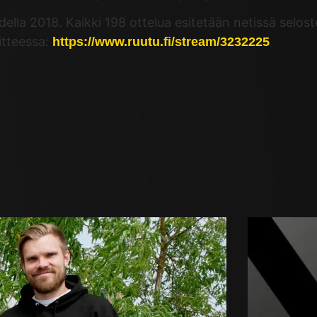
della 2018. Kaikki 198 ottelua esitetään netissä selo
tteessa:
https://www.ruutu.fi/stream/3232225