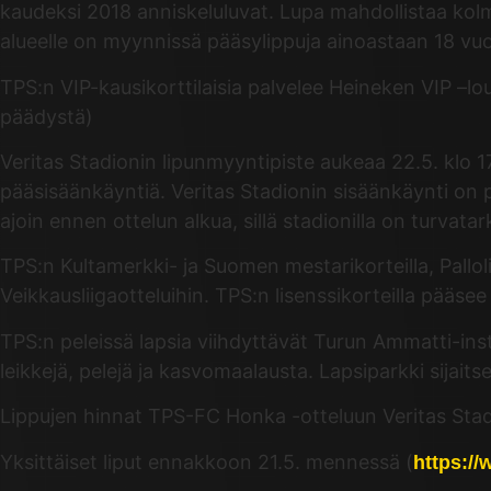
kaudeksi 2018 anniskeluluvat. Lupa mahdollistaa kol
alueelle on myynnissä pääsylippuja ainoastaan 18 vuott
TPS:n VIP-kausikorttilaisia palvelee Heineken VIP –lo
päädystä)
Veritas Stadionin lipunmyyntipiste aukeaa 22.5. klo 17
pääsisäänkäyntiä. Veritas Stadionin sisäänkäynti on 
ajoin ennen ottelun alkua, sillä stadionilla on turvat
TPS:n Kultamerkki- ja Suomen mestarikorteilla, Palloli
Veikkausliigaotteluihin. TPS:n lisenssikorteilla pää
TPS:n peleissä lapsia viihdyttävät Turun Ammatti-instit
leikkejä, pelejä ja kasvomaalausta. Lapsiparkki sijai
Lippujen hinnat TPS-FC Honka -otteluun Veritas St
Yksittäiset liput ennakkoon 21.5. mennessä (
https://