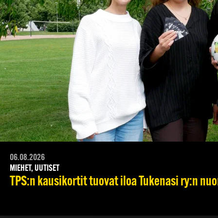
06.08.2026
MIEHET, UUTISET
TPS:n kausikortit tuovat iloa Tukenasi ry:n nuori