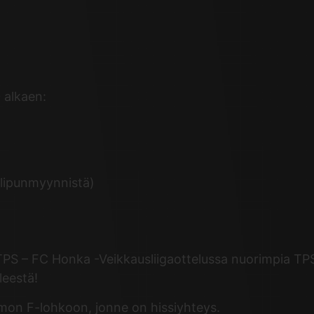
 alkaen:
a lipunmyynnistä)
 TPS – FC Honka -Veikkausliigaottelussa nuorimpia TPS 
eleestä!
somon F-lohkoon, jonne on hissiyhteys.