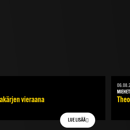
06.08.
MIEHET
jakärjen vieraana
Theod
LUE LISÄÄ