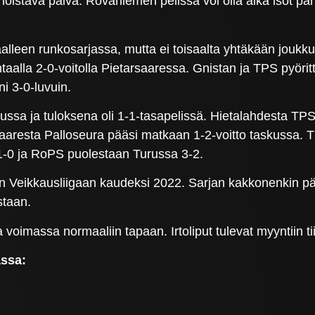
oistava päivä. Rovaniemen pelissä voi olla aika isot pano
aalleen runkosarjassa, mutta ei toisaalta yhtäkään joukku
htaalla 2-0-voitolla Pietarsaaressa. Gnistan ja TPS pyörit
ni 3-0-luvuin.
sa ja tuloksena oli 1-1-tasapelissä. Hietalahdesta TPS 
aresta Palloseura pääsi matkaan 1-2-voitto taskussa. TP
 1-0 ja RoPS puolestaan Turussa 3-2.
n Veikkausliigaan kaudeksi 2022. Sarjan kakkonenkin pä
astaan.
a voimassa normaaliin tapaan. Irtoliput tulevat myyntiin t
assa: