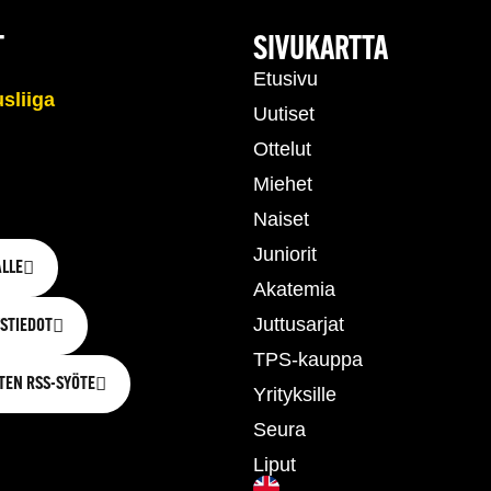
T
SIVUKARTTA
Etusivu
Uutiset
Ottelut
Miehet
Naiset
Juniorit
LLE
Akatemia
Juttusarjat
STIEDOT
TPS-kauppa
TEN RSS-SYÖTE
Yrityksille
Seura
Liput