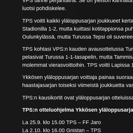
VPS tänne perjantaina. Se on yleisön kannalta l
luotsi pohdiskelee.
TPS voitti kaikki yläloppusarjan joukkueet kert
Stadionilla 1-2, mutta kuittasi kotitappionsa pu
Oulunkylässä, mutta Turussa Tepsi oli suveree
TPS kohtasi VPS:n kauden avausottelussa Turus
pelasivat Turussa 1-1-tasapelin, mutta Tammisa
molemmat vierasvoittoihin. TPS voitti Lapissa
Ykkösen yläloppusarjan voittaja painaa suoraa
haastajasarjan toiseksi viimeistä joukkuetta v
TPS:n kausikortit ovat yläloppusarjan otteluiss
TPS:n otteluohjelma Ykkösen yläloppusarj
La 25.9. klo 15.00 TPS – FF Jaro
La 2.10. klo 16.00 Gnistan – TPS