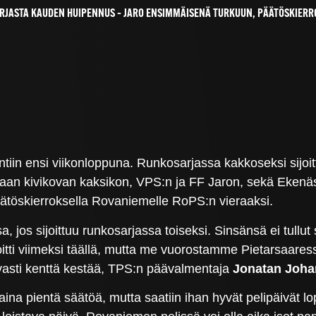
RJASTA KAUDEN HUIPENNUS – JARO ENSIMMÄISENÄ TURKUUN, PÄÄTÖSKIERR
ntiin ensi viikonloppuna. Runkosarjassa kakkoseksi sijoi
maan kivikovan kaksikon, VPS:n ja FF Jaron, sekä Ekenäs
äätöskierroksella Rovaniemelle RoPS:n vieraaksi.
, jos sijoittuu runkosarjassa toiseksi. Sinsänsä ei tullut 
voitti viimeksi täällä, mutta me vuorostamme Pietarsaares
avasti kenttä kestää, TPS:n päävalmentaja
Jonatan Joh
ina pientä säätöä, mutta saatiin ihan hyvät pelipäivät lo