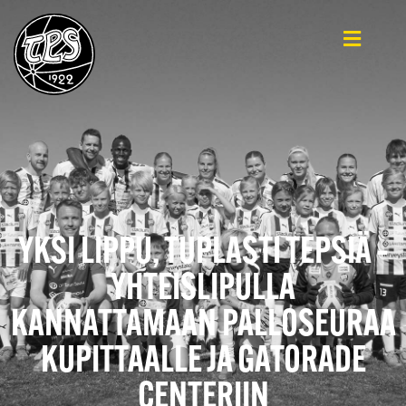
YKSI LIPPU, TUPLASTI TEPSIÄ –
YHTEISLIPULLA
KANNATTAMAAN PALLOSEURAA
KUPITTAALLE JA GATORADE
CENTERIIN