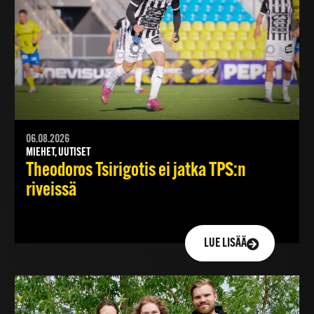
06.08.2026
MIEHET, UUTISET
Theodoros Tsirigotis ei jatka TPS:n
riveissä
LUE LISÄÄ