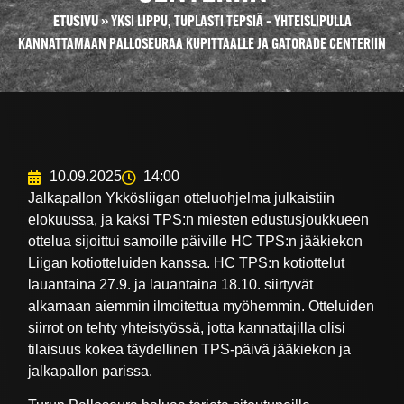
ETUSIVU
»
YKSI LIPPU, TUPLASTI TEPSIÄ – YHTEISLIPULLA
KANNATTAMAAN PALLOSEURAA KUPITTAALLE JA GATORADE CENTERIIN
10.09.2025
14:00
Jalkapallon Ykkösliigan otteluohjelma julkaistiin
elokuussa, ja kaksi TPS:n miesten edustusjoukkueen
ottelua sijoittui samoille päiville HC TPS:n jääkiekon
Liigan kotiotteluiden kanssa. HC TPS:n kotiottelut
lauantaina 27.9. ja lauantaina 18.10. siirtyvät
alkamaan aiemmin ilmoitettua myöhemmin. Otteluiden
siirrot on tehty yhteistyössä, jotta kannattajilla olisi
tilaisuus kokea täydellinen TPS-päivä jääkiekon ja
jalkapallon parissa.