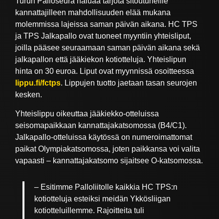
Turun Palloseura haluaa tarjota sitoutuneille
kannattajilleen mahdollisuuden elää mukana
molemmissa lajeissa saman päivän aikana. HC TPS
ja TPS Jalkapallo ovat tuoneet myyntiin yhteisliput,
joilla pääsee seuraamaan saman päivän aikana sekä
jalkapallon että jääkiekon kotiotteluja. Yhteislipun
hinta on 30 euroa. Liput ovat myynnissä osoitteessa
lippu.fi/fctps
. Lippujen tuotto jaetaan tasan seurojen
kesken.
Yhteislippu oikeuttaa jääkiekko-otteluissa
seisomapaikkaan kannattajakatsomossa (B4/C1).
Jalkapallo-otteluissa käytössä on numeroimattomat
paikat Olympiakatsomossa, joten paikkansa voi valita
vapaasti – kannattajakatsomo sijaitsee O-katsomossa.
– Esitimme Palloliitolle kaikkia HC TPS:n
kotiotteluja esteiksi meidän Ykkösliigan
kotiotteluillemme. Rajoitteita tuli