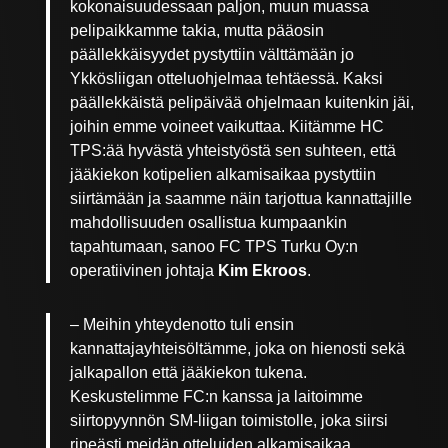
kokonaisuudessaan paljon, muun muassa
pelipaikkamme takia, mutta pääosin
päällekkäisyydet pystyttiin välttämään jo
Ykkösliigan otteluohjelmaa tehtäessä. Kaksi
päällekkäistä pelipäivää ohjelmaan kuitenkin jäi,
joihin emme voineet vaikuttaa. Kiitämme HC
TPS:ää hyvästä yhteistyöstä sen suhteen, että
jääkiekon kotipelien alkamisaikaa pystyttiin
siirtämään ja saamme näin tarjottua kannattajille
mahdollisuuden osallistua kumpaankin
tapahtumaan, sanoo FC TPS Turku Oy:n
operatiivinen johtaja
Kim Ekroos
.
– Meihin yhteydenotto tuli ensin
kannattajayhteisöltämme, joka on hienosti sekä
jalkapallon että jääkiekon tukena.
Keskustelimme FC:n kanssa ja laitoimme
siirtopyynnön SM-liigan toimistolle, joka siirsi
ripeästi meidän otteluiden alkamisaikaa