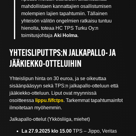
mahdollistaen kannattajien osallistumisen
molempien lajien tapahtumiin. Tällainen
yhteisön välitön ongelmien ratkaisu tuntuu
hienolta, toteaa HC TPS Turku Oy:n
toimitusjohtaja
Aki Holma
.
YHTEISLIPUT TPS:N JALKAPALLO- JA
JÄÄKIEKKO-OTTELUIHIN
Yhteislipun hinta on 30 euroa, ja se oikeuttaa
sisäänpääsyyn sekä TPS:n jalkapallo-otteluun että
jääkiekko-otteluun. Liput ovat myynnissä
osoitteessa
lippu.fi/fctps
. Tarkemmat tapahtumainfot
ilmoitetaan myöhemmin.
Jalkapallo-ottelut (Ykkösliiga, miehet)
La 27.9.2025
klo 15.00
TPS – Jippo, Veritas