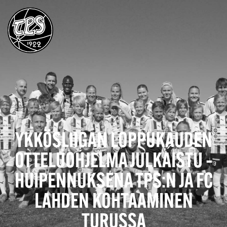
YKKÖSLIIGAN LOPPUKAUDEN
OTTELUOHJELMA JULKAISTU –
HUIPENNUKSENA TPS:N JA FC
LAHDEN KOHTAAMINEN
TURUSSA