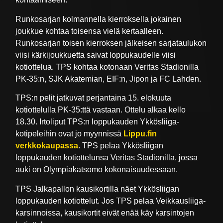
Runkosarjan kolmannella kierroksella jokainen
joukkue kohtaa toisensa vielä kertaalleen.
Runkosarjan toisen kierroksen jälkeisen sarjataulukon
viisi kärkijoukkuetta saivat loppukaudelle viisi
kotiottelua. TPS kohtaa kotonaan Veritas Stadionilla
PK-35:n, SJK Akatemian, EIF:n, Jipon ja FC Lahden.
TPS:n pelit jatkuvat perjantaina 15. elokuuta
kotiottelulla PK-35:ttä vastaan. Ottelu alkaa kello
18.30. Irtoliput TPS:n loppukauden Ykkösliiga-
kotipeleihin ovat jo myynnissä
Lippu.fin
verkkokaupassa
. TPS pelaa Ykkösliigan
loppukauden kotiottelunsa Veritas Stadionilla, jossa
auki on Olympiakatsomo kokonaisuudessaan.
TPS Jalkapallon kausikortilla näet Ykkösliigan
loppukauden kotiottelut. Jos TPS pelaa Veikkausliiga-
karsinnoissa, kausikortit eivät enää käy karsintojen