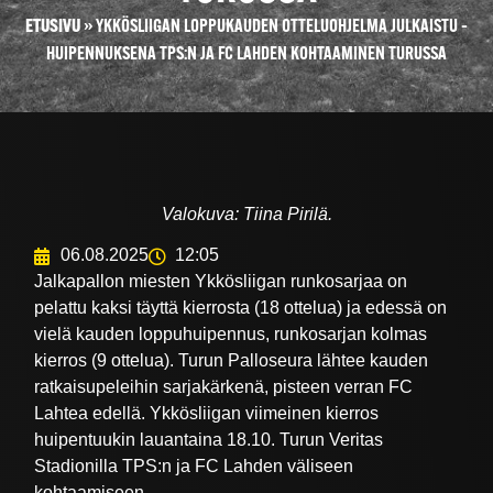
ETUSIVU
»
YKKÖSLIIGAN LOPPUKAUDEN OTTELUOHJELMA JULKAISTU –
HUIPENNUKSENA TPS:N JA FC LAHDEN KOHTAAMINEN TURUSSA
Valokuva: Tiina Pirilä.
06.08.2025
12:05
Jalkapallon miesten Ykkösliigan runkosarjaa on
pelattu kaksi täyttä kierrosta (18 ottelua) ja edessä on
vielä kauden loppuhuipennus, runkosarjan kolmas
kierros (9 ottelua). Turun Palloseura lähtee kauden
ratkaisupeleihin sarjakärkenä, pisteen verran FC
Lahtea edellä. Ykkösliigan viimeinen kierros
huipentuukin lauantaina 18.10. Turun Veritas
Stadionilla TPS:n ja FC Lahden väliseen
kohtaamiseen.