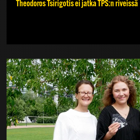
Theodoros Tsirigotis ei jatka TPS:n riveissä