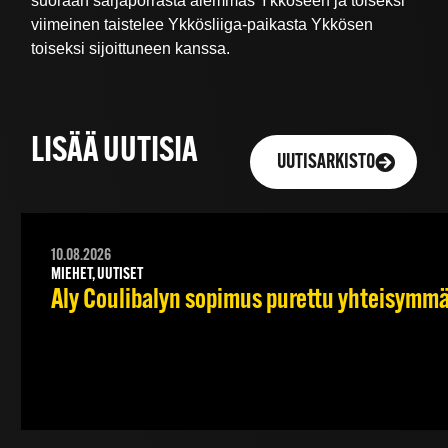
suoraan sarjaporrasta alemmas Ykköseen ja toiseksi
viimeinen taistelee Ykkösliiga-paikasta Ykkösen
toiseksi sijoittuneen kanssa.
LISÄÄ UUTISIA
UUTISARKISTO
10.08.2026
MIEHET, UUTISET
Aly Coulibalyn sopimus purettu yhteisymm