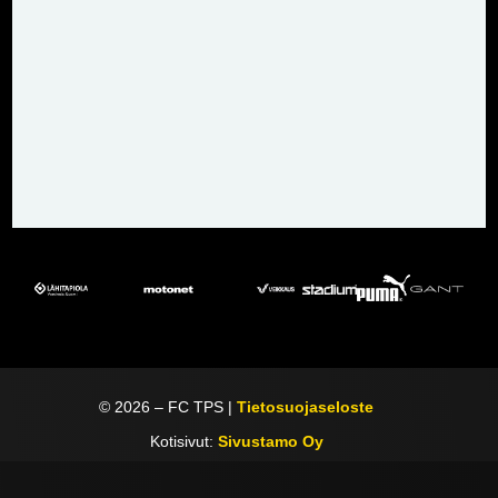
©
2026
– FC TPS |
Tietosuojaseloste
Kotisivut:
Sivustamo Oy