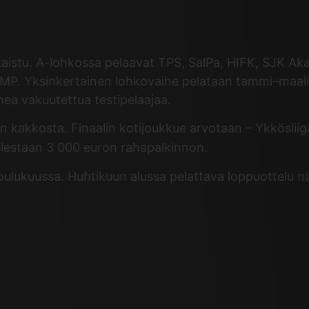
kaistu. A-lohkossa pelaavat TPS, SalPa, HIFK, SJK Aka
MP. Yksinkertainen lohkovaihe pelataan tammi–maalis
mea vakuutettua testipelaajaa.
on kakkosta. Finaalin kotijoukkue arvotaan – Ykköslii
olestaan 3 000 euron rahapalkinnon.
oulukuussa. Huhtikuun alussa pelattava loppuottelu n