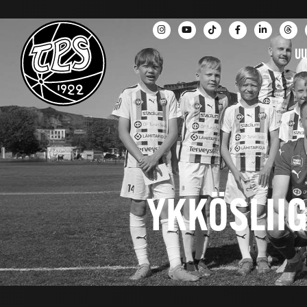
UU
YKKÖSLII