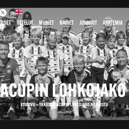
TISET
OTTELUT
MIEHET
NAISET
JUNIORIT
AKATEMIA
GACUPIN LOHKOJAKO 
ETUSIVU
»
YKKÖSLIIGACUPIN LOHKOJAKO JULKAISTU