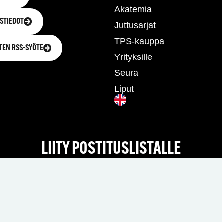
Akatemia
STIEDOT
Juttusarjat
TPS-kauppa
TEN RSS-SYÖTE
Yrityksille
Seura
Liput
LIITY POSTITUSLISTALLE