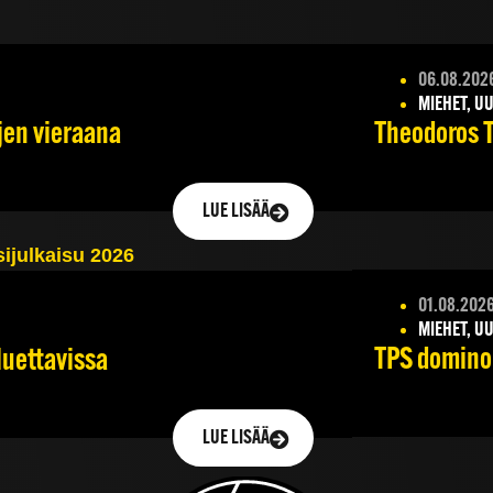
06.08.202
MIEHET, UU
jen vieraana
Theodoros Ts
LUE LISÄÄ
01.08.202
MIEHET, UU
TPS dominoi
luettavissa
LUE LISÄÄ