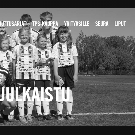
JUTTUSARJAT
TPS-KAUPPA
YRITYKSILLE
SEURA
LIPUT
JULKAISTU