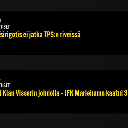
6
TISET
irigotis ei jatka TPS:n riveissä
6
TISET
 Kian Visserin johdolla – IFK Mariehamn kaatui 