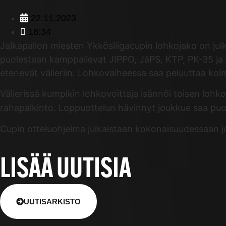
22.11.2023
18:34
Jalkapallon miesten Ykkösliigacupin lohkojako on jul
puolestaan kamppailevat JIPPO, JäPS, KTP, PK-35 ja 
etenevät välieriin. Lohkovaiheessa saa peluuttaa kol
Välierissä kumpikin lohkovoittaja isännöi toisen lohk
rahapalkinto. Loppuottelun hävinnyt joukkue saa pu
Cupin otteluohjelma julkaistaan kokonaisuudessaan j
LISÄÄ UUTISIA
UUTISARKISTO