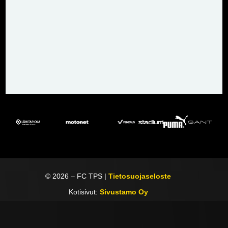
©
2026
– FC TPS |
Tietosuojaseloste
Kotisivut:
Sivustamo Oy