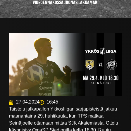
VIDEOENNAKOSSA JOONAS LAKKAMÄKI
27.04.2024
16:45
Taistelu jalkapallon Ykkösliigan sarjapisteistä jatkuu
maanantaina 29. huhtikuuta, kun TPS matkaa
Seinäjoelle ottamaan mittaa SJK Akatemiasta. Ottelu
käynnistyy OmaSP Stadionilla kello 18.30. Ruutu