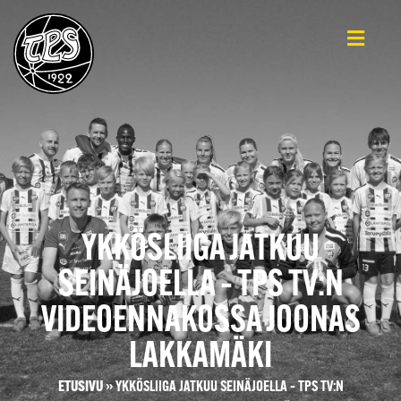
YKKÖSLIIGA JATKUU
SEINÄJOELLA – TPS TV:N
VIDEOENNAKOSSA JOONAS
LAKKAMÄKI
ETUSIVU
»
YKKÖSLIIGA JATKUU SEINÄJOELLA – TPS TV:N