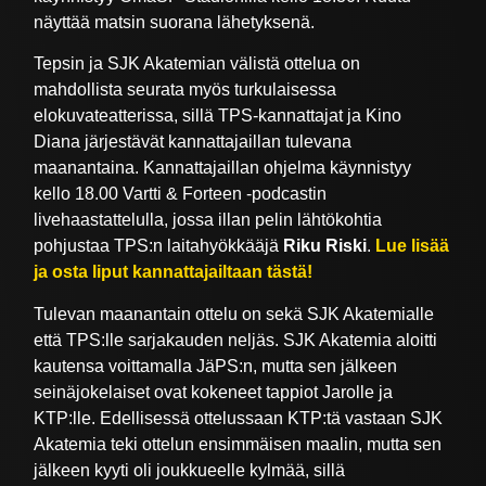
näyttää matsin suorana lähetyksenä.
Tepsin ja SJK Akatemian välistä ottelua on
mahdollista seurata myös turkulaisessa
elokuvateatterissa, sillä TPS-kannattajat ja Kino
Diana järjestävät kannattajaillan tulevana
maanantaina. Kannattajaillan ohjelma käynnistyy
kello 18.00 Vartti & Forteen -podcastin
livehaastattelulla, jossa illan pelin lähtökohtia
pohjustaa TPS:n laitahyökkääjä
Riku Riski
.
Lue lisää
ja osta liput kannattajailtaan tästä!
Tulevan maanantain ottelu on sekä SJK Akatemialle
että TPS:lle sarjakauden neljäs. SJK Akatemia aloitti
kautensa voittamalla JäPS:n, mutta sen jälkeen
seinäjokelaiset ovat kokeneet tappiot Jarolle ja
KTP:lle. Edellisessä ottelussaan KTP:tä vastaan SJK
Akatemia teki ottelun ensimmäisen maalin, mutta sen
jälkeen kyyti oli joukkueelle kylmää, sillä