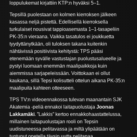
loppulukemat kirjattiin KTP:n hyväksi 5–1.
Tepsillä puolestaan on kolmen kierroksen jälkeen
kasassa neljä pistettä. Edellisellä kierroksella
turkulaiset nousivat tappioasemasta 1–1-tasapeliin
PK-35:n vieraana. Vaikka tasatulos ei joukkuetta
tyydyttänytkään, oli tuloksen takana kuitenkin
nähtävissä positiivista kehitystä: TPS pääsi
etenemään syvälle vastustajan puolustusalueelle ja
pystyi luomaan enemmän maalipaikkoja kuin
aiemmissa sarjapeleissään. Voittokaan ei ollut
kaukana, sillä Tepsi kolisutteli ottelun aikana PK-35:n
maalipuita kahteen otteeseen.
TPS TV:n videoennakossa tulevan maanantain SJK
Akatemia -peliä ennakoi laitapuolustaja
Joonas
Lakkamäki
. ”Lakkis” kertoo ennakkohaastattelussa,
millainen laitapuolustajan rooli on Tepsin
uudistuneessa pelitavassa ja miltä ylipäätään on
tuntunut opetella täysin uutta pelitapaa.