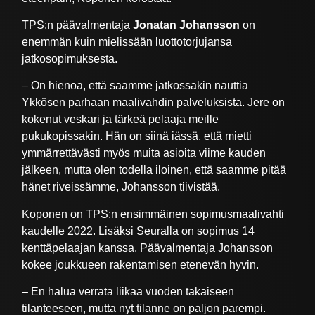
TPS:n päävalmentaja
Jonatan Johansson
on
enemmän kuin mielissään luottotorjujansa
jatkosopimuksesta.
– On hienoa, että saamme jatkossakin nauttia
Ykkösen parhaan maalivahdin palveluksista. Jere on
kokenut veskari ja tärkeä pelaaja meille
pukukopissakin. Hän on siinä iässä, että mietti
ymmärrettävästi myös muita asioita viime kauden
jälkeen, mutta olen todella iloinen, että saamme pitää
hänet riveissämme, Johansson tiivistää.
Koponen on TPS:n ensimmäinen sopimusmaalivahti
kaudelle 2022. Lisäksi Seuralla on sopimus 14
kenttäpelaajan kanssa. Päävalmentaja Johansson
kokee joukkueen rakentamisen etenevän hyvin.
– En halua verrata liikaa vuoden takaiseen
tilanteeseen, mutta nyt tilanne on paljon parempi.