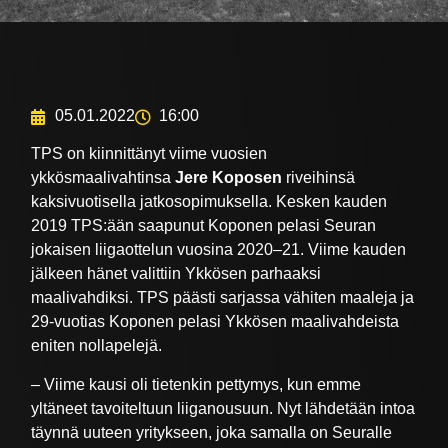
05.01.2022
16:00
TPS on kiinnittänyt viime vuosien
ykkösmaalivahtinsa
Jere Koposen
riveihinsä
kaksivuotisella jatkosopimuksella. Kesken kauden
2019 TPS:ään saapunut Koponen pelasi Seuran
jokaisen liigaottelun vuosina 2020–21. Viime kauden
jälkeen hänet valittiin Ykkösen parhaaksi
maalivahdiksi. TPS päästi sarjassa vähiten maaleja ja
29-vuotias Koponen pelasi Ykkösen maalivahdeista
eniten nollapelejä.
– Viime kausi oli tietenkin pettymys, kun emme
yltäneet tavoiteltuun liiganousuun. Nyt lähdetään intoa
täynnä uuteen yritykseen, joka samalla on Seuralle