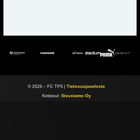
©
2026
– FC TPS |
Tietosuojaseloste
Kotisivut:
Sivustamo Oy