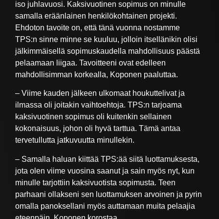
iso juhlavuosi. Kaksivuotinen sopimus on minulle
samalla eräänlainen henkilökohtainen projekti.
Ehdoton tavoite on, että tänä vuonna nostamme
TPS:n sinne minne se kuuluu, jolloin itsellänikin olisi
jälkimmäisellä sopimuskaudella mahdollisuus päästä
pelaamaan liigaa. Tavoitteeni ovat edelleen
mahdollisimman korkealla, Koponen paaluttaa.
– Viime kauden jälkeen ulkomaat houkuttelivat ja
ilmassa oli joitakin vaihtoehtoja. TPS:n tarjoama
kaksivuotinen sopimus oli kuitenkin sellainen
kokonaisuus, johon oli hyvä tarttua. Tämä antaa
tervetullutta jatkuvuutta minullekin.
– Samalla haluan kiittää TPS:ää siitä luottamuksesta,
jota olen viime vuosina saanut ja sain myös nyt, kun
minulle tarjottiin kaksivuotista sopimusta. Teen
parhaani ollakseni sen luottamuksen arvoinen ja pyrin
omalla panoksellani myös auttamaan muita pelaajia
eteenpäin, Koponen korostaa.