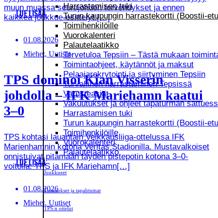
Harrastamisen tuki
muun muassa seurajohdon tervehdykset ja ennen
LUE LISÄÄ
Turun kaupungin harrastekortti (Boostii-etu
kaikkea joukkue-esittelyt.[…]
Toimihenkilöille
Vuorokalenteri
01.08.2026
Palautelaatikko
Miehet, Uutiset
Tervetuloa Tepsiin – Tästä mukaan toimint
Toimintaohjeet, käytännöt ja maksut
Pelaajarekrytointi ja siirtyminen Tepsiin
TPS dominoi Kian Visserin
Turvallinen harrastaminen Tepsissä
johdolla – IFK Mariehamn kaatui
Varusteasiat
Vakuutukset ja ohjeet tapaturman sattues
3–0
Harrastamisen tuki
Turun kaupungin harrastekortti (Boostii-etu
Toimihenkilöille
TPS kohtasi lauantain Veikkausliiga-ottelussa IFK
Vuorokalenteri
Marienhamnin kotona Veritas Stadionilla. Mustavalkoiset
Palautelaatikko
onnistuivat pitämään täyden pistepotin kotona 3–0-
LUE LISÄÄ
voitolla. TPS ja IFK Mariehamn[…]
Joukkueet
01.08.2026
Turnaukset ja tapahtumat
Miehet, Uutiset
TPS:n ottelut