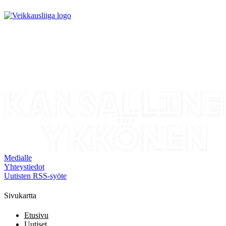
Medialle
Yhteystiedot
Uutisten RSS-syöte
Sivukartta
Etusivu
Uutiset