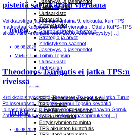
Jäsenyys ja jäsenehdot
pisteitä sarjakärjen vieraana
Töihin Tepsiin
Uutisarkisto
Tietosuoja
Veikkausliiga jatkuu sunnuntaina 9. elokuuta, kun TPS
Yhteystiedot
matkustaa Kuopioon KuPS:n vieraaksi. Ottelu KuPS–TPS
LUE LISÄÄ
Seuran esittely ja historia
alkaa Väre Areenalla kello 15.00. Ottelua pystyy[…]
Strategia ja arvot
Yhdistyksen säännöt
06.08.2026
Jäsenyys ja jäsenehdot
Töihin Tepsiin
Miehet, Uutiset
Uutisarkisto
Tietosuoja
Theodoros Tsirigotis ei jatka TPS:n
Yhteystiedot
riveissä
Toiminta
Kreikkalaishyökkääjä Theodoros Tsirigotis ei jatka Turun
TPS perhefutis ja temppukoulu
Palloseurassa. Tsirigotis saapui Tepsiin keväällä
TPS Mimmit
lainasopimuksella Puolan pääsarjassa pelaavan Gornik
Kimi-Tiikerin Futiskerho
LUE LISÄÄ
Zabrzen joukkueesta. Tuolloin lainasopimuksen[…]
Joukkuetoiminta
Erityisryhmien toiminta
TPS aikuisten kuntofutis
06.08.2026
TPS iltapäivätoiminta