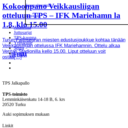
Kokoonpano Veikkausliigan
Seuran yhteystiedot
otteluun TPS – IFK Mariehamn la
In english
1.8. klo 15.00
Akatemia
Juttusarjat
TPS-kauppa
Turun Palloseuran miesten edustusjoukkue kohtaa tänään
Yrityksille
Veikkausliigan ottelussa IFK Mariehamnin. Ottelu alkaa
Seura
Veritas Stadionilla kello 15.00. Liput otteluun voit
Liput
LUE LISÄÄ
ostaa[…]
TPS Jalkapallo
TPS-toimisto
Lemminkäisenkatu 14-18 B, 6. krs
20520 Turku
Auki sopimuksen mukaan
Linkit