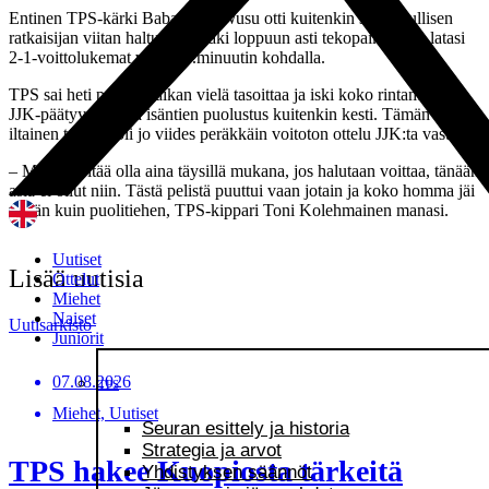
Entinen TPS-kärki Babatunde Wusu otti kuitenkin sen lopullisen
ratkaisijan viitan haltuunsa, haki loppuun asti tekopaikkaa, ja latasi
2-1-voittolukemat vasta 87.minuutin kohdalla.
TPS sai heti perään paikan vielä tasoittaa ja iski koko rintamalla
JJK-päätyyn, mutta isäntien puolustus kuitenkin kesti. Tämän
iltainen taistelu oli jo viides peräkkäin voitoton ottelu JJK:ta vastaan.
– Meidän pitää olla aina täysillä mukana, jos halutaan voittaa, tänään
asia ei ollut niin. Tästä pelistä puuttui vaan jotain ja koko homma jäi
vähän kuin puolitiehen, TPS-kippari Toni Kolehmainen manasi.
Uutiset
Lisää uutisia
Ottelut
Miehet
Naiset
Uutisarkisto
Juniorit
07.08.2026
TPS
Miehet, Uutiset
Seuran esittely ja historia
Strategia ja arvot
TPS hakee Kuopiosta tärkeitä
Yhdistyksen säännöt