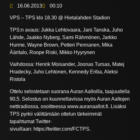
16.06.2013
00:10
VPS – TPS klo 18.30 @ Hietalahden Stadion
TPS:n avaus: Jukka Lehtovaara, Jani Tanska, Juho
Lähde, Jaakko Nyberg, Sami Rähmönen, Jarkko
Hurme, Wayne Brown, Petteri Pennanen, Mika
Ääritalo, Roope Riski, Mikko Hyyrynen
Vaihdossa: Henrik Moisander, Joonas Tursas, Matej
Hradecky, Juho Lehtonen, Kennedy Eriba, Aleksi
Ristola
Ottelu selostetaan suorana Auran Aalloilla, taajuudella
90,5. Selostus on kuunneltavissa myös Auran Aaltojen
nettiradiossa, osoitteessa www.auranaallot.fi. Lisäksi
TPS pyrkii välittämään ottelun tärkeimmät
tapahtumat Twitter-
sivuillaan: https://twitter.com/FCTPS.