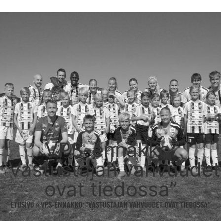
VPS-ennakko:
”Vastustajan vahvuudet
ovat tiedossa”
ETUSIVU
»
VPS-ENNAKKO: ”VASTUSTAJAN VAHVUUDET OVAT TIEDOSSA”