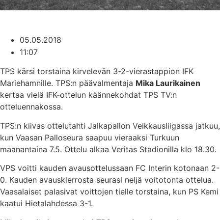
05.05.2018
11:07
TPS kärsi torstaina kirvelevän 3-2-vierastappion IFK
Mariehamnille. TPS:n päävalmentaja
Mika Laurikainen
kertaa vielä IFK-ottelun käännekohdat TPS TV:n
otteluennakossa.
TPS:n kiivas ottelutahti Jalkapallon Veikkausliigassa jatkuu,
kun Vaasan Palloseura saapuu vieraaksi Turkuun
maanantaina 7.5. Ottelu alkaa Veritas Stadionilla klo 18.30.
VPS voitti kauden avausottelussaan FC Interin kotonaan 2-
0. Kauden avauskierrosta seurasi neljä voitotonta ottelua.
Vaasalaiset palasivat voittojen tielle torstaina, kun PS Kemi
kaatui Hietalahdessa 3-1.