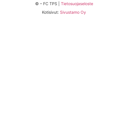
©
– FC TPS |
Tietosuojaseloste
Kotisivut:
Sivustamo Oy