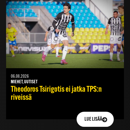
06.08.2026
MIEHET, UUTISET
Theodoros Tsirigotis ei jatka TPS:n
riveissä
LUE LISÄÄ