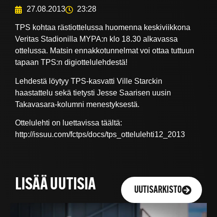
27.08.2013
23:28
TPS kohtaa rästiottelussa huomenna keskiviikkona
Veritas Stadionilla MYPA:n klo 18.30 alkavassa
ottelussa. Matsin ennakkotunnelmat voi ottaa tuttuun
tapaan TPS:n digiottelulehdestä!
Lehdestä löytyy TPS-kasvatti Ville Starckin
haastattelu sekä tietysti Jesse Saarisen uusin
Takavasara-kolumni menestyksestä.
Ottelulehti on luettavissa täältä:
http://issuu.com/fctps/docs/tps_ottelulehti12_2013
LISÄÄ UUTISIA
UUTISARKISTO