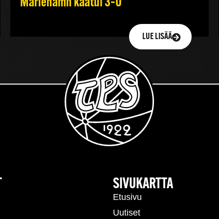
Mariehamn kaatui 3–0
LUE LISÄÄ
T
SIVUKARTTA
Etusivu
Uutiset