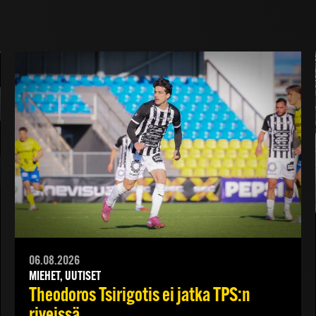
06.08.2026
MIEHET, UUTISET
Theodoros Tsirigotis ei jatka TPS:n
riveissä