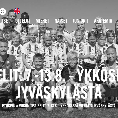
TISET
OTTELUT
MIEHET
NAISET
JUNIORIT
AKATEMIA
LIT: 7.-13.8. – YKKÖ
JYVÄSKYLÄSTÄ
ETUSIVU
»
VIIKON TPS-PELIT: 7.-13.8. – YKKÖSESSÄ VIERAITA JYVÄSKYLÄSTÄ