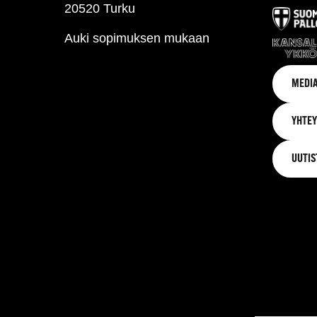
20520 Turku
Auki sopimuksen mukaan
MEDIA
YHTEY
UUTIS