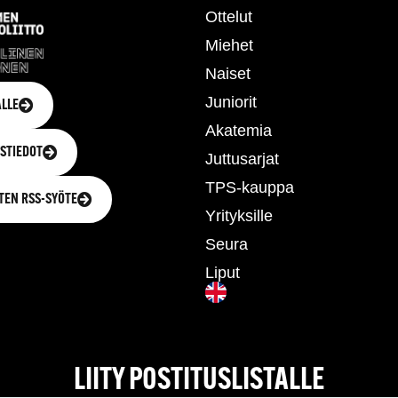
Ottelut
Miehet
Naiset
Juniorit
LLE
Akatemia
STIEDOT
Juttusarjat
TPS-kauppa
TEN RSS-SYÖTE
Yrityksille
Seura
Liput
LIITY POSTITUSLISTALLE