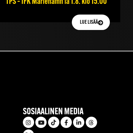
TPS – IFK Mariehamn la 1.8. klo 15.00
LUE LISÄÄ
SOSIAALINEN MEDIA