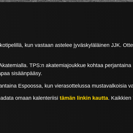
tipelillä, kun vastaan astelee jyväskyläläinen JJK. Ottel
S Akatemialla. TPS:n akatemiajoukkue kohtaa perjantain
vapaa sisäänpääsy.
auantaina Espoossa, kun vierasottelussa mustavalkoisia 
ladata omaan kalenteriisi
tämän linkin kautta
. Kaikkien