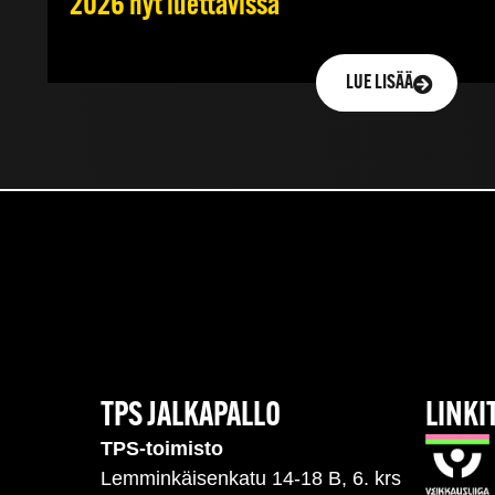
2026 nyt luettavissa
LUE LISÄÄ
TPS JALKAPALLO
LINKI
TPS-toimisto
Lemminkäisenkatu 14-18 B, 6. krs