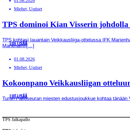
01.08.2026
Miehet, Uutiset
TPS dominoi Kian Visserin johdoll
TPS kohtasi lauantain Veikkausliiga-ottelussa IFK Marienha
LUE LISÄÄ
Mariehamn[…]
01.08.2026
Miehet, Uutiset
Kokoonpano Veikkausliigan otteluun
LUE LISÄÄ
Turun Palloseuran miesten edustusjoukkue kohtaa tänään Vei
TPS Jalkapallo