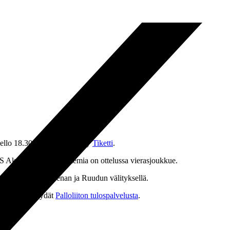
ello 18.30. Liput peliin myy
Tiketti
.
TPS Akatemia. TPS Akatemia on ottelussa vierasjoukkue.
le TV2:n, Yle Areenan ja Ruudun välityksellä.
en ottelut löydät
Palloliiton tulospalvelusta
.