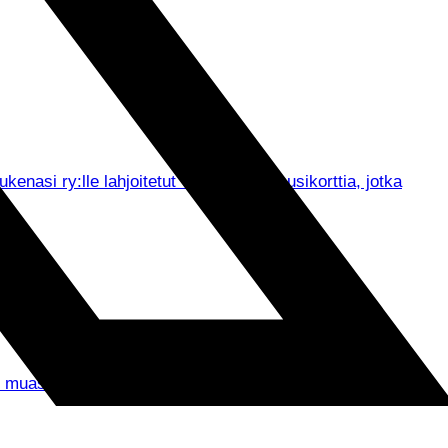
asi ry:lle lahjoitetut viisi Tepsin kausikorttia, jotka
un muassa seurajohdon tervehdykset ja ennen kaikkea