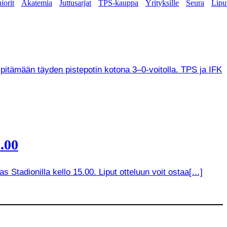
iorit
Akatemia
Juttusarjat
TPS-kauppa
Yrityksille
Seura
Lipu
 pitämään täyden pistepotin kotona 3–0-voitolla. TPS ja IFK
.00
 Stadionilla kello 15.00. Liput otteluun voit ostaa[…]