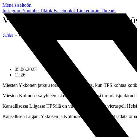
Mene sisältöön
Instagram
Youtube
Tiktok
Facebook-f
Linkedin-in
Threads
Viikon TPS-pelit: 5.-11.6. – Ykkö
»
Viikon TPS-pelit: 5.-11.6. – Ykkösessä vieraita Käpylästä
Etusivu
05.06.2023
11:26
Miesten Ykkönen jatkuu torstaina 8. kesäkuuta, kun TPS kohtaa kotik
Miesten Kolmosessa yhteen iskee perjantaina kaksi turkulaisjoukkuet
Kansallisessa Liigassa TPS:llä on vuorossa lauantaina vieraspeli Hel
Kansallisen Liigan, Ykkösen ja Kolmosen TPS-matsit voit ladata omaa