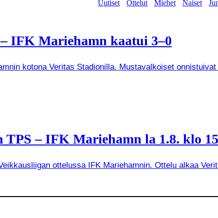
Uutiset
Ottelut
Miehet
Naiset
Jun
a – IFK Mariehamn kaatui 3–0
mnin kotona Veritas Stadionilla. Mustavalkoiset onnistuivat
 TPS – IFK Mariehamn la 1.8. klo 15
kkausliigan ottelussa IFK Mariehamnin. Ottelu alkaa Veritas