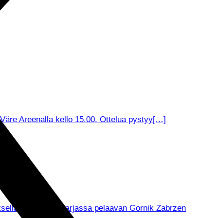
äre Areenalla kello 15.00. Ottelua pystyy[…]
muksella Puolan pääsarjassa pelaavan Gornik Zabrzen