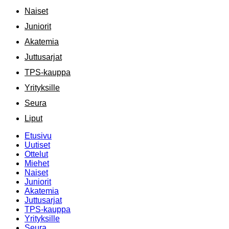
Naiset
Juniorit
Akatemia
Juttusarjat
TPS-kauppa
Yrityksille
Seura
Liput
Etusivu
Uutiset
Ottelut
Miehet
Naiset
Juniorit
Akatemia
Juttusarjat
TPS-kauppa
Yrityksille
Seura