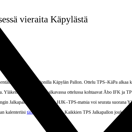
sessä vieraita Käpylästä
entällään Veritas Stadionilla Käpylän Pallon. Ottelu TPS–KäPa alkaa k
ta. Yläkentällä kello 19.15 alkavassa ottelussa kohtaavat Åbo IFK ja 
singin Jalkapalloklubia vastaan. HJK–TPS-matsia voi seurata suorana Y
n kalenteriisi
tämän linkin kautta
. Kaikkien TPS Jalkapallon joukkueid