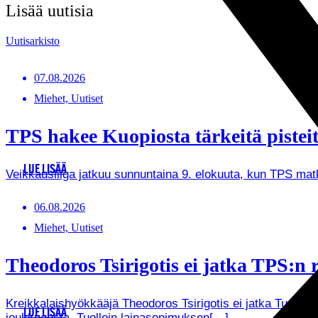
Lisää uutisia
Uutisarkisto
07.08.2026
Miehet, Uutiset
TPS hakee Kuopiosta tärkeitä pistei
LUE LISÄÄ
Veikkausliiga jatkuu sunnuntaina 9. elokuuta, kun TPS ma
06.08.2026
Miehet, Uutiset
Theodoros Tsirigotis ei jatka TPS:n r
Kreikkalaishyökkääjä Theodoros Tsirigotis ei jatka Turun 
LUE LISÄÄ
joukkueesta. Tuolloin lainasopimuksen[…]