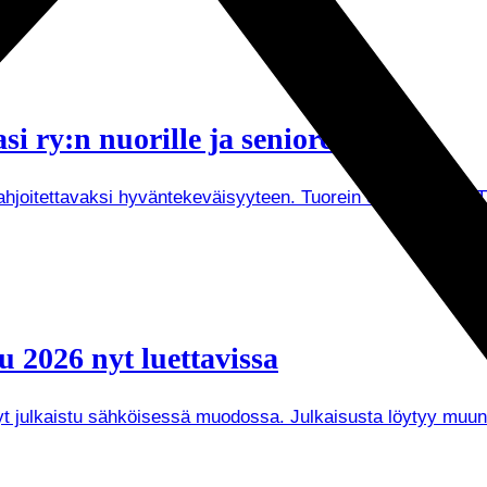
i ry:n nuorille ja senioreille
joitettavaksi hyväntekeväisyyteen. Tuorein esimerkki on Tuken
 2026 nyt luettavissa
 nyt julkaistu sähköisessä muodossa. Julkaisusta löytyy mu