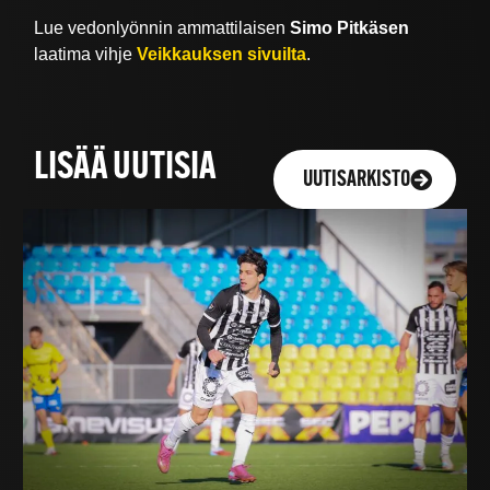
Lue vedonlyönnin ammattilaisen
Simo Pitkäsen
laatima vihje
Veikkauksen sivuilta
.
LISÄÄ UUTISIA
UUTISARKISTO