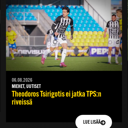
06.08.2026
MIEHET, UUTISET
Theodoros Tsirigotis ei jatka TPS:n
riveissä
LUE LISÄÄ