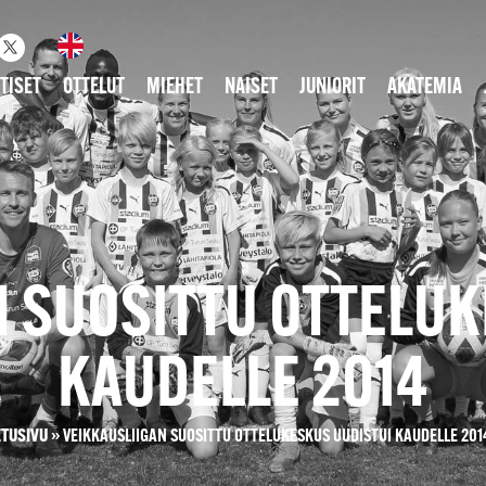
TISET
OTTELUT
MIEHET
NAISET
JUNIORIT
AKATEMIA
N SUOSITTU OTTELUK
KAUDELLE 2014
ETUSIVU
»
VEIKKAUSLIIGAN SUOSITTU OTTELUKESKUS UUDISTUI KAUDELLE 201