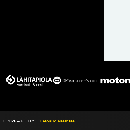
©
2026
– FC TPS |
Tietosuojaseloste