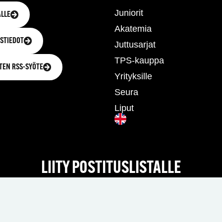
Juniorit
LLE
Akatemia
STIEDOT
Juttusarjat
TPS-kauppa
TEN RSS-SYÖTE
Yrityksille
Seura
Liput
LIITY POSTITUSLISTALLE