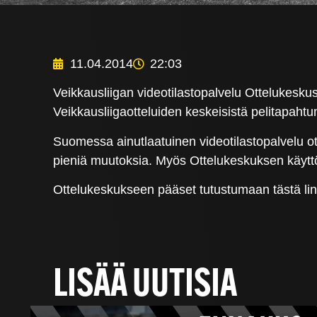
11.04.2014
22:03
Veikkausliigan videotilastopalvelu Ottelukesku
Veikkausliigaotteluiden keskeisistä pelitapahtu
Suomessa ainutlaatuinen videotilastopalvelu ot
pieniä muutoksia. Myös Ottelukeskuksen käyttöö
Ottelukeskukseen pääset tutustumaan tästä link
LISÄÄ UUTISIA