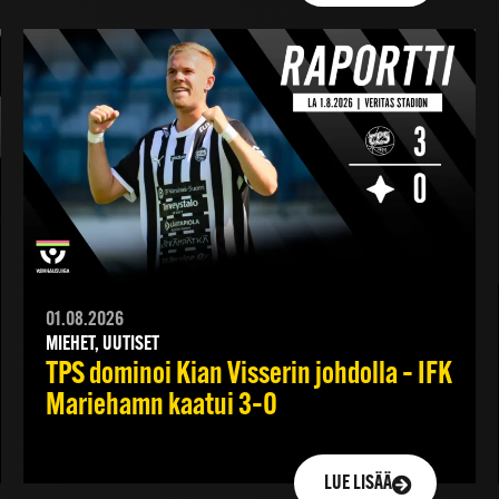
01.08.2026
MIEHET, UUTISET
TPS dominoi Kian Visserin johdolla – IFK
Mariehamn kaatui 3–0
LUE LISÄÄ