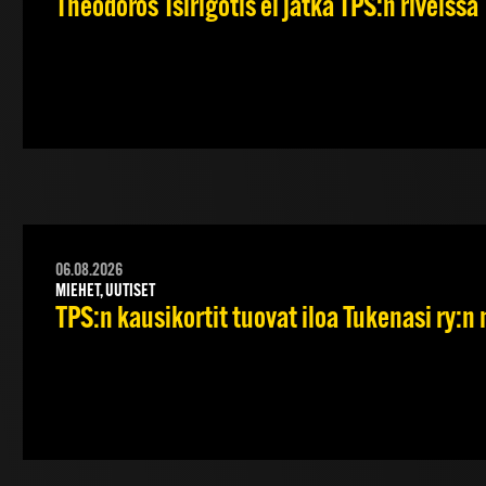
Theodoros Tsirigotis ei jatka TPS:n riveissä
06.08.2026
MIEHET, UUTISET
TPS:n kausikortit tuovat iloa Tukenasi ry:n n