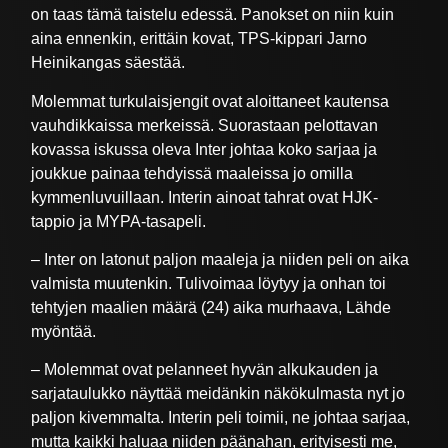
on taas tämä taistelu edessä. Panokset on niin kuin
aina ennenkin, erittäin kovat, TPS-kippari Jarno
Heinikangas säestää.
Molemmat turkulaisjengit ovat aloittaneet kautensa
vauhdikkaissa merkeissä. Suorastaan pelottavan
kovassa iskussa oleva Inter johtaa koko sarjaa ja
joukkue painaa tehdyissä maaleissa jo omilla
kymmenluvuillaan. Interin ainoat tahrat ovat HJK-
tappio ja MYPA-tasapeli.
– Inter on latonut paljon maaleja ja niiden peli on aika
valmista muutenkin. Tulivoimaa löytyy ja onhan toi
tehtyjen maalien määrä (24) aika murhaava, Lähde
myöntää.
– Molemmat ovat pelanneet hyvän alkukauden ja
sarjataulukko näyttää meidänkin näkökulmasta nyt jo
paljon kivemmalta. Interin peli toimii, ne johtaa sarjaa,
mutta kaikki haluaa niiden päänahan, erityisesti me,