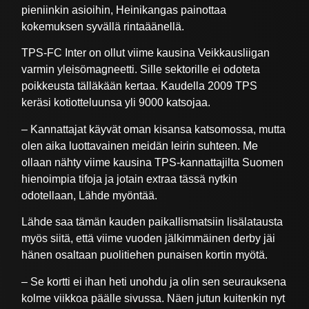
pieniinkin asioihin, Heinikangas painottaa
kokemuksen syvällä rintaäänellä.
TPS-FC Inter on ollut viime kausina Veikkausliigan
varmin yleisömagneetti. Sille sektorille ei odoteta
poikkeusta tälläkään kertaa. Kaudella 2009 TPS
keräsi kotiotteluunsa yli 9000 katsojaa.
– Kannattajat käyvät oman kisansa katsomossa, mutta
olen aika luottavainen meidän leirin suhteen. Me
ollaan nähty viime kausina TPS-kannattajilta Suomen
hienoimpia tifoja ja jotain extraa tässä nytkin
odotellaan, Lähde myöntää.
Lähde saa tämän kauden paikallismatsiin lisälatausta
myös siitä, että viime vuoden jälkimmäinen derby jäi
hänen osaltaan puolitiehen punaisen kortin myötä.
– Se kortti ei ihan heti unohdu ja olin sen seurauksena
kolme viikkoa päälle sivussa. Näen jutun kuitenkin nyt