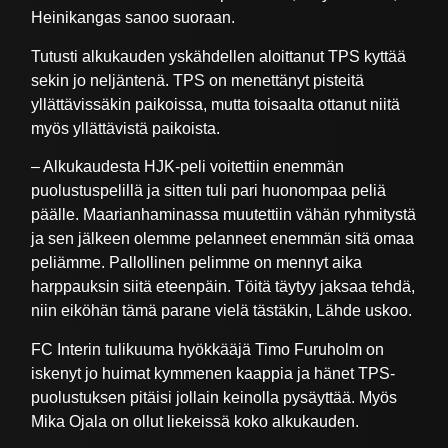
Heinikangas sanoo suoraan.
Tutusti alkukauden yskähdellen aloittanut TPS kyttää
sekin jo neljäntenä. TPS on menettänyt pisteitä
yllättävissäkin paikoissa, mutta toisaalta ottanut niitä
myös yllättävistä paikoista.
– Alkukaudesta HJK-peli voitettiin enemmän
puolustuspelillä ja sitten tuli pari huonompaa peliä
päälle. Maarianhaminassa muutettiin vähän ryhmitystä
ja sen jälkeen olemme pelanneet enemmän sitä omaa
peliämme. Pallollinen pelimme on mennyt aika
harppauksin siitä eteenpäin. Töitä täytyy jaksaa tehdä,
niin eiköhän tämä parane vielä tästäkin, Lähde uskoo.
FC Interin tulikuuma hyökkääjä Timo Furuholm on
iskenyt jo huimat kymmenen kaappia ja hänet TPS-
puolustuksen pitäisi jollain keinolla pysäyttää. Myös
Mika Ojala on ollut liekeissä koko alkukauden.