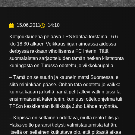
15.06.2011
14:10
Kotijoukkueena pelaava TPS kohtaa torstaina 16.6.
klo 18.30 alkaen Veikkausliigan ainoassa aidossa
derbyssä rakkaan vihollisensa FC Interin. Tätä
suomalaisten sarjaotteluiden tämän hetken kiistatonta
kuningasta on Turussa odoteltu jo viikkokaupalla.
– Tämä on se suurin ja kaunein matsi Suomessa, ei
siitä mihinkään pääse. Onhan tätä odotettu jo vaikka
kuinka kauan ja kyllä nämä pelit alleviivattiin tussilla
ensimmäisenä kalenteriin, kun uusi otteluohjelma tuli,
TPS:n keskikentän ikiliikkuja Juho Lähde myöntää.
– Kopissa on sellainen odottava, mutta rento fiilis ja
Haka-voitto paransi tietysti valmistautumista tähän.
Itsellä on sellainen kutkuttava olo, että pitkästä aikaa