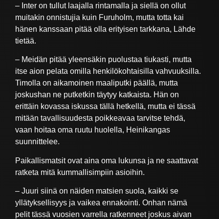
– Inter on tullut laajalla rintamalla ja siellä on ollut
muitakin onnistujia kuin Furuholm, mutta totta kai
hänen kanssaan pitää olla erityisen tarkkana, Lähde
tietää.
– Meidän pitää yleensäkin puolustaa tiukasti, mutta
itse aion pelata omilla henkilökohtaisilla vahvuuksilla.
Timolla on aikamoinen maaliputki päällä, mutta
joskushan ne putketkin täytyy katkaista. Hän on
erittäin kovassa iskussa tällä hetkellä, mutta ei tässä
mitään tavallisuudesta poikkeavaa tarvitse tehdä,
vaan hoitaa oma ruutu huolella, Heinikangas
suunnittelee.
Paikallismatsit ovat aina oma lukunsa ja ne saattavat
ratketa mitä kummallisimpiin asioihin.
– Juuri siinä on näiden matsien suola, kaikki se
yllätyksellisyys ja vaikea ennakointi. Onhan nämä
pelit tässä vuosien varrella ratkenneet joskus aivan