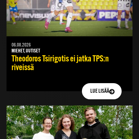
06.08.2026
MIEHET, UUTISET
Theodoros Tsirigotis ei jatka TPS:n
riveissä
LUE LISÄÄ