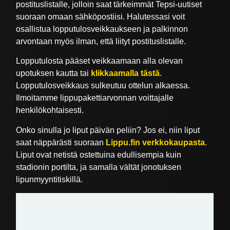
postituslistalle, jolloin saat tärkeimmät Tepsi-uutiset
suoraan omaan sähköpostiisi. Halutessasi voit
osallistua lopputulosveikkaukseen ja palkinnon
arvontaan myös ilman, että liityt postituslistalle.
Lopputulosta pääset veikkaamaan alla olevan
upotuksen kautta tai
klikkaamalla tästä
.
Lopputulosveikkaus sulkeutuu ottelun alkaessa.
Ilmoitamme lippupakettiarvonnan voittajalle
henkilökohtaisesti.
Onko sinulla jo liput päivän peliin? Jos ei, niin liput
saat näppärästi suoraan
Lippu.fin verkkokaupasta
.
Liput ovat netistä ostettuina edullisempia kuin
stadionin portilta, ja samalla vältät jonotuksen
lipunmyyntitiskillä.