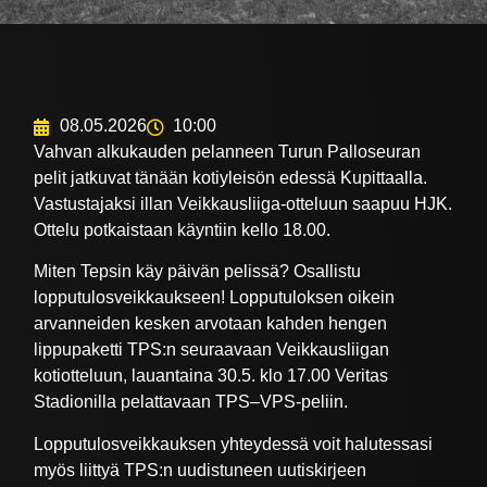
08.05.2026
10:00
Vahvan alkukauden pelanneen Turun Palloseuran
pelit jatkuvat tänään kotiyleisön edessä Kupittaalla.
Vastustajaksi illan Veikkausliiga-otteluun saapuu HJK.
Ottelu potkaistaan käyntiin kello 18.00.
Miten Tepsin käy päivän pelissä? Osallistu
lopputulosveikkaukseen! Lopputuloksen oikein
arvanneiden kesken arvotaan kahden hengen
lippupaketti TPS:n seuraavaan Veikkausliigan
kotiotteluun, lauantaina 30.5. klo 17.00 Veritas
Stadionilla pelattavaan TPS–VPS-peliin.
Lopputulosveikkauksen yhteydessä voit halutessasi
myös liittyä TPS:n uudistuneen uutiskirjeen