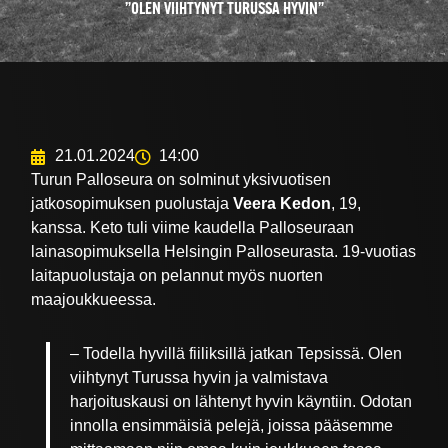
”OLEN VIIHTYNYT TURUSSA HYVIN”
21.01.2024
14:00
Turun Palloseura on solminut yksivuotisen
jatkosopimuksen puolustaja
Veera Kedon
, 19,
kanssa. Keto tuli viime kaudella Palloseuraan
lainasopimuksella Helsingin Palloseurasta. 19-vuotias
laitapuolustaja on pelannut myös nuorten
maajoukkueessa.
– Todella hyvillä fiiliksillä jatkan Tepsissä. Olen
viihtynyt Turussa hyvin ja valmistava
harjoituskausi on lähtenyt hyvin käyntiin. Odotan
innolla ensimmäisiä pelejä, joissa pääsemme