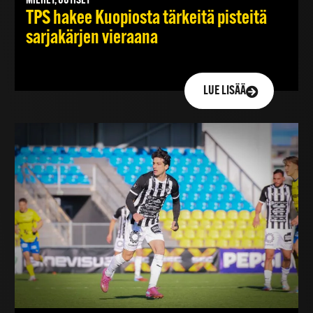
MIEHET, UUTISET
TPS hakee Kuopiosta tärkeitä pisteitä
sarjakärjen vieraana
LUE LISÄÄ