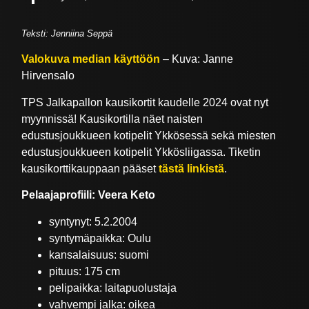
Teksti: Jenniina Seppä
Valokuva median käyttöön
– Kuva: Janne
Hirvensalo
TPS Jalkapallon kausikortit kaudelle 2024 ovat nyt
myynnissä! Kausikortilla näet naisten
edustusjoukkueen kotipelit Ykkösessä sekä miesten
edustusjoukkueen kotipelit Ykkösliigassa. Tiketin
kausikorttikauppaan pääset
tästä linkistä
.
Pelaajaprofiili: Veera Keto
syntynyt: 5.2.2004
syntymäpaikka: Oulu
kansalaisuus: suomi
pituus: 175 cm
pelipaikka: laitapuolustaja
vahvempi jalka: oikea