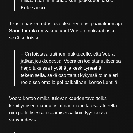
mittaamaan niin omaa kuin joukkueen tasoa,
Keto sanoo.
Tepsin naisten edustusjoukkueen uusi päävalmentaja
Sami Lehtilä
on vakuuttunut Veeran motivaatiosta
sekä taidoista.
– On loistava uutinen joukkueelle, että Veera
jatkaa joukkueessa! Veera on todistanut itsensä
harjoituksissa hyvällä ja keskittyneellä
tekemisellä, sekä osoittanut kykynsä toimia eri
rooleissa omalla pelipaikallaan, kertoo Lehtilä.
Veera kertoo omiksi tulevan kauden tavoitteiksi
kehittymisen mahdollisimman monella osa-alueella
niin pallollisessa osaamisessa kuin fyysisessä
vahvuudessa.