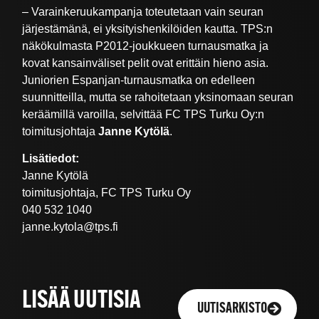
– Varainkeruukampanja toteutetaan vain seuran
järjestämänä, ei yksityishenkilöiden kautta. TPS:n
näkökulmasta P2012-joukkueen turnausmatka ja
kovat kansainväliset pelit ovat erittäin hieno asia.
Juniorien Espanjan-turnausmatka on edelleen
suunnitteilla, mutta se rahoitetaan yksinomaan seuran
keräämillä varoilla, selvittää FC TPS Turku Oy:n
toimitusjohtaja
Janne Kytölä
.
Lisätiedot:
Janne Kytölä
toimitusjohtaja, FC TPS Turku Oy
040 532 1040
janne.kytola@tps.fi
LISÄÄ UUTISIA
UUTISARKISTO