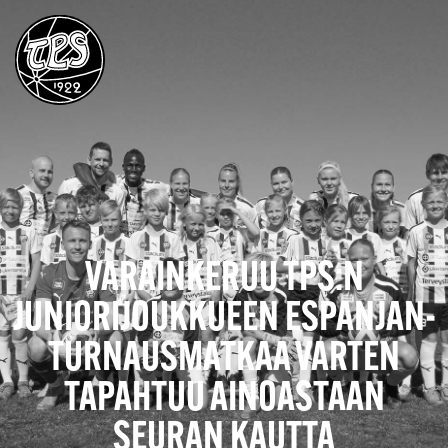
VARAINKERUU TPS:N
JUNIORIJOUKKUEEN ESPANJAN-
TURNAUSMATKAA VARTEN
TAPAHTUU AINOASTAAN
SEURAN KAUTTA