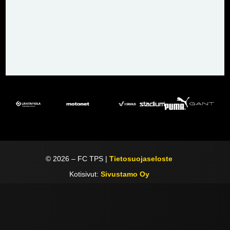
©
2026
– FC TPS |
Tietosuojaseloste
Kotisivut:
Sivustamo Oy