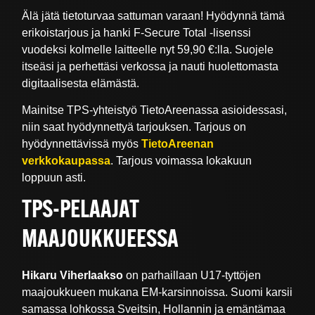
Älä jätä tietoturvaa sattuman varaan! Hyödynnä tämä
erikoistarjous ja hanki F-Secure Total -lisenssi
vuodeksi kolmelle laitteelle nyt 59,90 €:lla. Suojele
itseäsi ja perhettäsi verkossa ja nauti huolettomasta
digitaalisesta elämästä.
Mainitse TPS-yhteistyö TietoAreenassa asioidessasi,
niin saat hyödynnettyä tarjouksen. Tarjous on
hyödynnettävissä myös
TietoAreenan
verkkokaupassa
. Tarjous voimassa lokakuun
loppuun asti.
TPS-PELAAJAT
MAAJOUKKUEESSA
Hikaru Viherlaakso
on parhaillaan U17-tyttöjen
maajoukkueen mukana EM-karsinnoissa. Suomi karsii
samassa lohkossa Sveitsin, Hollannin ja emäntämaa