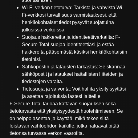
suorittamisen.
Wi-Fi-verkon tietoturva: Tarkista ja vahvista Wi-
Fi-verkkosi turvallisuus varmistaaksesi, että
henkilökohtaiset tiedot pysyvät suojattuina
julkisissa verkoissa.
Suojaus hakkereilta ja identiteettivarkailta: F-
Secure Total suojaa identiteettiäsi ja estää
hakkereita pääsemästä käsiksi henkilökohtaisiin
tietoihisi.
Sähköpostin ja latausten tarkastus: Se skannaa
sähköpostit ja lataukset haitallisten liitteiden ja
tiedostojen varalta.
Tietosuoja ja valvonta: Voit hallita yksityisyyttäsi
ja asettaa rajoituksia lastesi laitteille.
F-Secure Total tarjoaa kattavan suojauksen sekä
tietoturvasta että yksityisyydestä huolehtimiseen. Se
on helppo asentaa ja käyttää, mikä tekee siitä
loistavan vaihtoehdon kaikille, jotka haluavat pitää
tietonsa turvassa verkon vaaroilta.