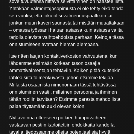
soveltuvuutensa riittävä selvittäminen on haasteellista.
Yhtäkään valmentajasopimusta ei ole tehty eikä tehdä
sen vuoksi, että joku olisi valmennuspäällikön tai
jonkun muun kaveri saunasta tai mistään muualtakaan
– omassa työssäni haluan asiassa kuin asiassa valita
tarjolla olevista vaihtoehdoista parhaan. Keinoja tässä
onnistumiseen avataan hieman alempana.
Itse näen laajan kontaktiverkoston vahvuutena, kun
lähdemme etsimään korkean tason osaajia
ammattivalmentajan tehtäviin. Kaiken pitää kuitenkin
lähteä siitä toimenkuvasta, johon etsimme tekijää.
Millaista osaamista nimenomaan tässä tehtävässä
onnistuminen vaatii, millainen persoona ja ihminen
tähän rooliin tarvitaan? Etsimme parasta mahdollista
palaa täyttämään auki olevan kolon.
Nyt avoinna olleeseen poikien huippuvaiheen
vastaavan pestiin kartoitettiin ehdokkaita kahdella
tavalla: tiedossamme olleita potentiaalisia hyviä