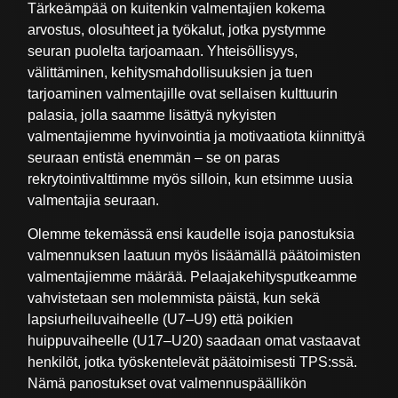
Tärkeämpää on kuitenkin valmentajien kokema
arvostus, olosuhteet ja työkalut, jotka pystymme
seuran puolelta tarjoamaan. Yhteisöllisyys,
välittäminen, kehitysmahdollisuuksien ja tuen
tarjoaminen valmentajille ovat sellaisen kulttuurin
palasia, jolla saamme lisättyä nykyisten
valmentajiemme hyvinvointia ja motivaatiota kiinnittyä
seuraan entistä enemmän – se on paras
rekrytointivalttimme myös silloin, kun etsimme uusia
valmentajia seuraan.
Olemme tekemässä ensi kaudelle isoja panostuksia
valmennuksen laatuun myös lisäämällä päätoimisten
valmentajiemme määrää. Pelaajakehitysputkeamme
vahvistetaan sen molemmista päistä, kun sekä
lapsiurheiluvaiheelle (U7–U9) että poikien
huippuvaiheelle (U17–U20) saadaan omat vastaavat
henkilöt, jotka työskentelevät päätoimisesti TPS:ssä.
Nämä panostukset ovat valmennuspäällikön