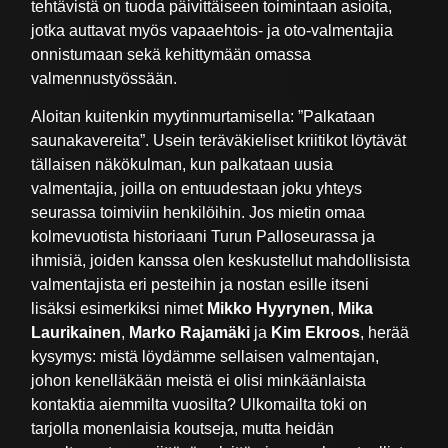
tehtävistä on tuoda päivittäiseen toimintaan asioita,
jotka auttavat myös vapaaehtois- ja oto-valmentajia
onnistumaan sekä kehittymään omassa
valmennustyössään.
Aloitan kuitenkin myytinmurtamisella: ”Palkataan
saunakavereita”. Usein teräväkieliset kriitikot löytävät
tällaisen näkökulman, kun palkataan uusia
valmentajia, joilla on entuudestaan joku yhteys
seurassa toimiviin henkilöihin. Jos mietin omaa
kolmevuotista historiaani Turun Palloseurassa ja
ihmisiä, joiden kanssa olen keskustellut mahdollisista
valmentajista eri pesteihin ja nostan esille itseni
lisäksi esimerkiksi nimet
Mikko Hyyrynen
,
Mika
Laurikainen
,
Marko Rajamäki
ja
Kim Ekroos
, herää
kysymys: mistä löydämme sellaisen valmentajan,
johon kenelläkään meistä ei olisi minkäänlaista
kontaktia aiemmilta vuosilta? Ulkomailta toki on
tarjolla monenlaisia koutseja, mutta heidän