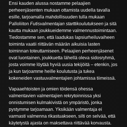
Ensi kauden alussa nostamme pelaajien
perheenjäsenten mukaan ottamista uudella tavalla
esille, tarjoamalla mahdollisuuden tulla mukaan
Palloliiton
Futisvalmentajan starttikoulutukseen
ja sitä
kautta mukaan joukkueidemme valmennustoimintaan.
Tiedostamme sen, että laadukas lapsiurheiluvaiheen
toiminta vaatii riittävän määrän aikuisia lasten
toiminnan toteuttamiseen. Pelaajien perheenjäsenet
ovat luontainen, joukkuetta lähellä oleva sidosryhmä,
josta voimme löytää hyviä uusia tekijöitä – etenkin, jos
ja kun tarjoamme heille koulutusta ja tukea
kokeneiden vastuuvalmentajien johtamissa tiimeissä.
Vapaaehtoisten ja omien töidensä ohessa
valmentavien valmentajien rekrytoinnissa yksi
onnistumisen kulmakivistä on ympäristö, jonka
pystymme tarjoamaan. Yksikään valmentaja ei
varmasti valmenna rikastuakseen, silti on selvää, että
käytetystä ajasta on maksettava riittävää korvausta.