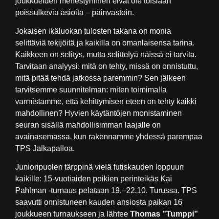
joukkueiden menestyminen eivät ole toisiaan
poissulkevia asioita – päinvastoin.
Jokaisen ikäluokan tulosten takana on monia
selittäviä tekijöitä ja kaikilla on omanlaisensa tarina.
Kaikkeen on selitys, mutta selittelyä näissä ei tarvita.
Tarvitaan analyysi: mitä on tehty, missä on onnistuttu,
mitä pitää tehdä jatkossa paremmin? Sen jälkeen
tarvitsemme suunnitelman: miten toimimalla
varmistamme, että kehittymisen eteen on tehty kaikki
mahdollinen? Hyvien käytäntöjen monistaminen
seuran sisällä mahdollisimman laajalle on
avainasemassa, kun rakennamme yhdessä parempaa
TPS Jalkapalloa.
Junioripuolen tärppinä vielä futiskauden loppuun
kaikille: 15-vuotiaiden poikien perinteikäs Kai
Pahlman -turnaus pelataan 19.–22.10. Turussa. TPS
saavutti onnistuneen kauden ansiosta paikan 16
joukkueen turnaukseen ja lähtee
Thomas ”Tumppi”