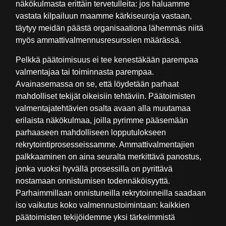
näkökulmasta erittäin tervetulleita: jos haluamme
vastata kilpailuun maamme kärkiseuroja vastaan,
täytyy meidän päästä organisaationa lähemmäs niitä
myös ammattivalmennusresurssien määrässä.
Pelkkä päätoimisuus ei tee kenestäkään parempaa
valmentajaa tai toiminnasta parempaa.
Avainasemassa on se, että löydetään parhaat
mahdolliset tekijät oikeisiin tehtäviin. Päätoimisten
valmentajatehtävien osalta avaan alla muutamaa
erilaista näkökulmaa, joilla pyrimme pääsemään
parhaaseen mahdolliseen lopputulokseen
rekrytointiprosesseissamme. Ammattivalmentajien
palkkaaminen on aina seuralta merkittävä panostus,
jonka vuoksi hyvällä prosessilla on pyrittävä
nostamaan onnistumisen todennäköisyyttä.
Parhaimmillaan onnistuneilla rekrytoinneilla saadaan
iso vaikutus koko valmennustoimintaan: kaikkien
päätoimisten tekijöidemme yksi tärkeimmistä