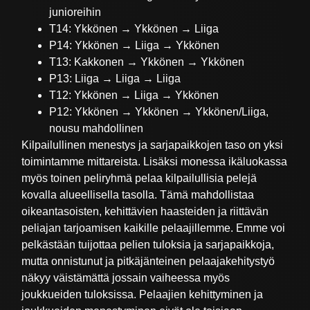
junioreihin
T14: Ykkönen → Ykkönen → Liiga
P14: Ykkönen → Liiga → Ykkönen
T13: Kakkonen → Ykkönen → Ykkönen
P13: Liiga → Liiga → Liiga
T12: Ykkönen → Liiga → Ykkönen
P12: Ykkönen → Ykkönen → Ykkönen/Liiga,
nousu mahdollinen
Kilpailullinen menestys ja sarjapaikkojen taso on yksi
toimintamme mittareista. Lisäksi monessa ikäluokassa
myös toinen peliryhmä pelaa kilpailullisia pelejä
kovalla alueellisella tasolla. Tämä mahdollistaa
oikeantasoisten, kehittävien haasteiden ja riittävän
peliajan tarjoamisen kaikille pelaajillemme. Emme voi
pelkästään tuijottaa pelien tuloksia ja sarjapaikkoja,
mutta onnistunut ja pitkäjänteinen pelaajakehitystyö
näkyy väistämättä jossain vaiheessa myös
joukkueiden tuloksissa. Pelaajien kehittyminen ja