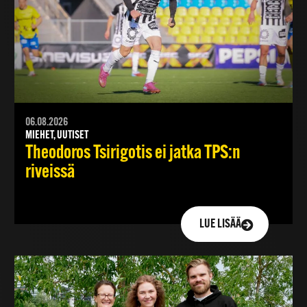
06.08.2026
MIEHET, UUTISET
Theodoros Tsirigotis ei jatka TPS:n
riveissä
LUE LISÄÄ