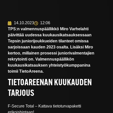
14.10.2023
12:06
TPS:n valmennuspäällikkö Miro Varhelahti
päivittää uudessa kuukausikatsauksessaan
Tepsin juniorijoukkueiden tilanteet omissa
sarjoissaan kauden 2023 osalta. Lisäksi Miro
kertoo, millainen prosessi juniorivalmentajien
rekrytointi on. Valmennuspäällikön
kuukausikatsauksen yhteistyökumppanina
toimii TietoAreena.
TIETOAREENAN KUUKAUDEN
TARJOUS
F-Secure Total – Kattava tietoturvapaketti
erikoishintaan!