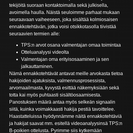
tekijöitä suoraan kontaktoimalla sekä julkisella,
avoimella haulla. Näistä seuloimme parhaat mukaan
seuraavaan vaiheeseen, joka sisältää kolmiosaisen
ennakkotehtävän, jotka voisi otsikkotasolla tiivistää
seuraavien termien alle:
TPS:n arvot osana valmentajan omaa toimintaa
Otteluanalyysi videolta
Valmentajan oma erityisosaaminen ja sen
jalkauttaminen.
Nämä ennakkotehtävät antavat meille arvokasta tietoa
hakijoiden ajatuksista, valmennusprosessista,
arvomaailmasta, kyvystä esittää näkemyksiään sekä
totta kai myös puhtaasti sisältöosaamisesta.
Panostuksen määrä antaa myös selkeän signaalin
siitä, kuinka voimakkaasti hakija pestiä tavoittelee.
Haastatteluissa hyödynnämme näitä ennakkotehtäviä
ja hakijat saavat mm. esitellä videoanalyysinsä TPS:n
B-poikien ottelusta. Pyrimme siis kytkemään