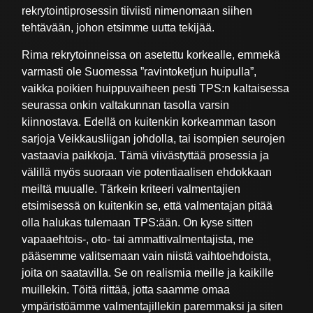
rekrytointiprosessin tiiviisti nimenomaan siihen
tehtävään, johon etsimme uutta tekijää.
Rima rekrytoinneissa on asetettu korkealle, emmekä
varmasti ole Suomessa ”ravintoketjun huipulla”,
vaikka poikien huippuvaiheen pesti TPS:n kaltaisessa
seurassa onkin valtakunnan tasolla varsin
kiinnostava. Edellä on kuitenkin korkeamman tason
sarjoja Veikkausliigan johdolla, tai isompien seurojen
vastaavia paikkoja. Tämä viivästyttää prosessia ja
välillä myös suoraan vie potentiaalisen ehdokkaan
meiltä muualle. Tärkein kriteeri valmentajien
etsimisessä on kuitenkin se, että valmentajan pitää
olla halukas tulemaan TPS:ään. On kyse sitten
vapaaehtois-, oto- tai ammattivalmentajista, me
pääsemme valitsemaan vain niistä vaihtoehdoista,
joita on saatavilla. Se on realismia meille ja kaikille
muillekin. Töitä riittää, jotta saamme omaa
ympäristöämme valmentajillekin paremmaksi ja siten