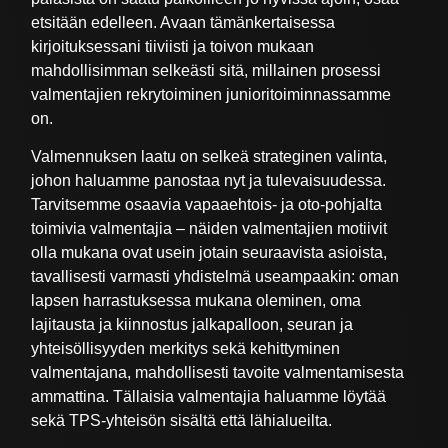
etsitään edelleen. Avaan tämänkertaisessa
kirjoituksessani tiiviisti ja toivon mukaan
mahdollisimman selkeästi sitä, millainen prosessi
valmentajien rekrytoiminen junioritoiminnassamme
on.
Valmennuksen laatu on selkeä strateginen valinta,
johon haluamme panostaa nyt ja tulevaisuudessa.
Tarvitsemme osaavia vapaaehtois- ja oto-pohjalta
toimivia valmentajia – näiden valmentajien motiivit
olla mukana ovat usein jotain seuraavista asioista,
tavallisesti varmasti yhdistelmä useampaakin: oman
lapsen harrastuksessa mukana oleminen, oma
lajitausta ja kiinnostus jalkapalloon, seuran ja
yhteisöllisyyden merkitys sekä kehittyminen
valmentajana, mahdollisesti tavoite valmentamisesta
ammattina. Tällaisia valmentajia haluamme löytää
sekä TPS-yhteisön sisältä että lähialueilta.