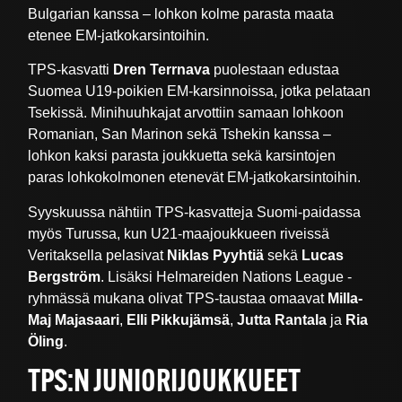
Bulgarian kanssa – lohkon kolme parasta maata
etenee EM-jatkokarsintoihin.
TPS-kasvatti
Dren Terrnava
puolestaan edustaa
Suomea U19-poikien EM-karsinnoissa, jotka pelataan
Tsekissä. Minihuuhkajat arvottiin samaan lohkoon
Romanian, San Marinon sekä Tshekin kanssa –
lohkon kaksi parasta joukkuetta sekä karsintojen
paras lohkokolmonen etenevät EM-jatkokarsintoihin.
Syyskuussa nähtiin TPS-kasvatteja Suomi-paidassa
myös Turussa, kun U21-maajoukkueen riveissä
Veritaksella pelasivat
Niklas Pyyhtiä
sekä
Lucas
Bergström
. Lisäksi Helmareiden Nations League -
ryhmässä mukana olivat TPS-taustaa omaavat
Milla-
Maj Majasaari
,
Elli Pikkujämsä
,
Jutta Rantala
ja
Ria
Öling
.
TPS:N JUNIORIJOUKKUEET