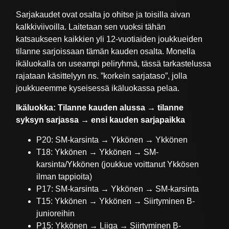
Sarjakaudet ovat osalta jo ohitse ja toisilla aivan
kalkkiviivoilla. Laitetaan sen vuoksi tähän
katsaukseen kaikkien yli 12-vuotiaiden joukkueiden
tilanne sarjoissaan tämän kauden osalta. Monella
ikäluokalla on useampi peliryhmä, tässä tarkastelussa
rajataan käsittelyyn ns. ”korkein sarjataso”, jolla
joukkueemme kyseisessä ikäluokassa pelaa.
Ikäluokka: Tilanne kauden alussa → tilanne
syksyn sarjassa → ensi kauden sarjapaikka
P20: SM-karsinta → Ykkönen → Ykkönen
T18: Ykkönen → Ykkönen → SM-
karsinta/Ykkönen (joukkue voittanut Ykkösen
ilman tappioita)
P17: SM-karsinta → Ykkönen → SM-karsinta
T15: Ykkönen → Ykkönen → Siirtyminen B-
junioreihin
P15: Ykkönen → Liiga → Siirtyminen B-