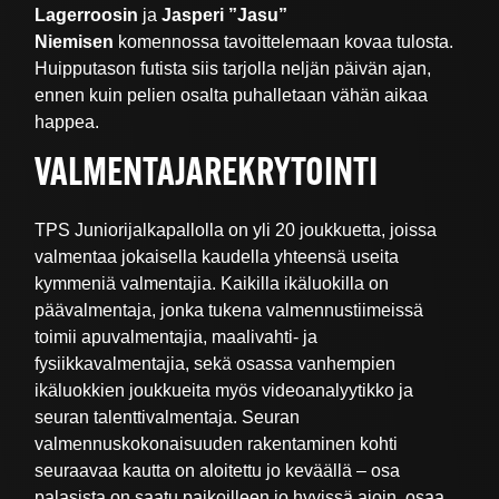
Lagerroosin
ja
Jasperi ”Jasu”
Niemisen
komennossa tavoittelemaan kovaa tulosta.
Huipputason futista siis tarjolla neljän päivän ajan,
ennen kuin pelien osalta puhalletaan vähän aikaa
happea.
VALMENTAJAREKRYTOINTI
TPS Juniorijalkapallolla on yli 20 joukkuetta, joissa
valmentaa jokaisella kaudella yhteensä useita
kymmeniä valmentajia. Kaikilla ikäluokilla on
päävalmentaja, jonka tukena valmennustiimeissä
toimii apuvalmentajia, maalivahti- ja
fysiikkavalmentajia, sekä osassa vanhempien
ikäluokkien joukkueita myös videoanalyytikko ja
seuran talenttivalmentaja. Seuran
valmennuskokonaisuuden rakentaminen kohti
seuraavaa kautta on aloitettu jo keväällä – osa
palasista on saatu paikoilleen jo hyvissä ajoin, osaa