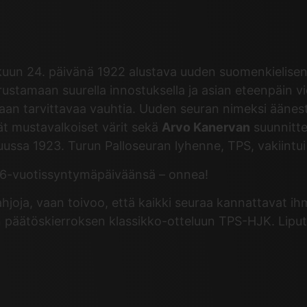
uun 24. päivänä 1922 alustava uuden suomenkielisen j
stamaan suurella innostuksella ja asian eteenpäin vi
aan tarvittavaa vauhtia. Uuden seuran nimeksi äänest
ät mustavalkoiset värit sekä
Arvo Kanervan
suunnitte
ssa 1923. Turun Palloseuran lyhenne, TPS, vakiintui
 96-vuotissyntymäpäiväänsä – onnea!
hjoja, vaan toivoo, että kaikki seuraa kannattavat ihm
an päätöskierroksen klassikko-otteluun TPS-HJK. Lip