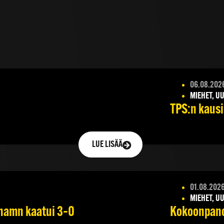
06.08.202
MIEHET, UU
TPS:n kausik
LUE LISÄÄ
01.08.202
MIEHET, UU
ehamn kaatui 3–0
Kokoonpano 