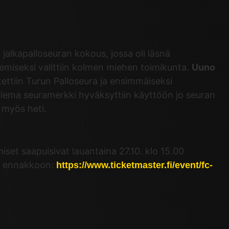
alkapalloseuran kokous, jossa oli läsnä
emiseksi valittiin kolmen miehen toimikunta.
Uuno
ettiin Turun Palloseura ja ensimmäiseksi
lema seuramerkki hyväksyttiin käyttöön jo seuran
 myös heti.
iset saapuisivat lauantaina 27.10. klo 15.00
ut ennakkoon:
https://www.ticketmaster.fi/event/fc-