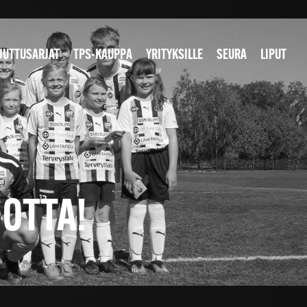
JUTTUSARJAT
TPS-KAUPPA
YRITYKSILLE
SEURA
LIPUT
OTTA!