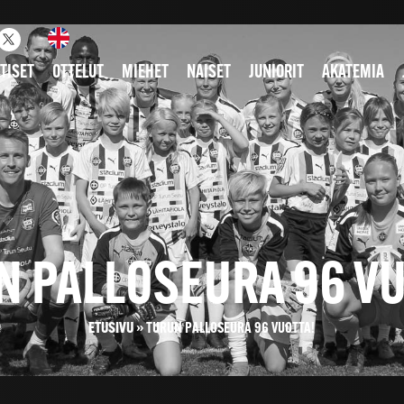
TISET
OTTELUT
MIEHET
NAISET
JUNIORIT
AKATEMIA
N PALLOSEURA 96 VU
ETUSIVU
»
TURUN PALLOSEURA 96 VUOTTA!