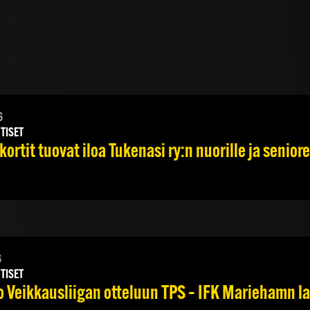
6
TISET
ortit tuovat iloa Tukenasi ry:n nuorille ja seniore
6
TISET
Veikkausliigan otteluun TPS – IFK Mariehamn la 