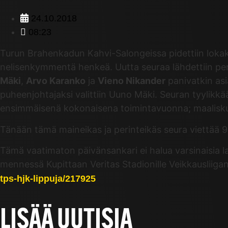
24.10.2018
08:23
Turun Brahenkadun Kahvi-Salongeissa pidettiin lokak
nelisenkymmentä henkeä. Uutta seuraa lähdettiin peru
Mäki
,
Arvo Karanko
ja
Vieno Nikander
panivatkin asi
puheenjohtajaksi valittiin Uuno Mäki. Seuran tyylikkä
ensimmäisenä kokonaisena toimintavuonna; maaliskuu
Tänään tämä maineikas ja perinteikäs seura viettää
Tämä vaatimaton päivänsankari ei halua varsinaisia la
mennessä Kupittaan Veritas Stadionille Veikkausliig
tps-hjk-lippuja/217925
LISÄÄ UUTISIA