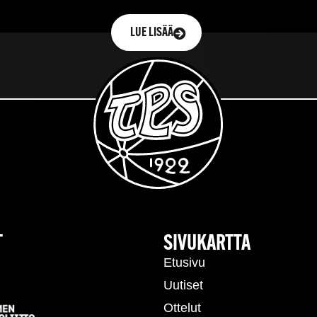
LUE LISÄÄ
T
SIVUKARTTA
Etusivu
Uutiset
Ottelut