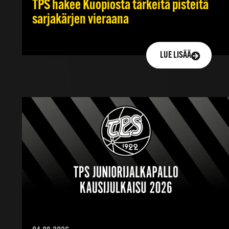
TPS hakee Kuopiosta tärkeitä pisteitä
sarjakärjen vieraana
LUE LISÄÄ