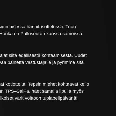
mmäisessä harjoitusottelussa. Tuon
n. Honka on Palloseuran kanssa samoissa
jat siitä edellisestä kohtaamisesta. Uudet
a painetta vastustajalle ja pyrimme sitä
t kotiottelut. Tepsin miehet kohtaavat kello
uun TPS–SalPa, näet samalla lipulla myös
iset värit voittoon tuplapelipäivänä!