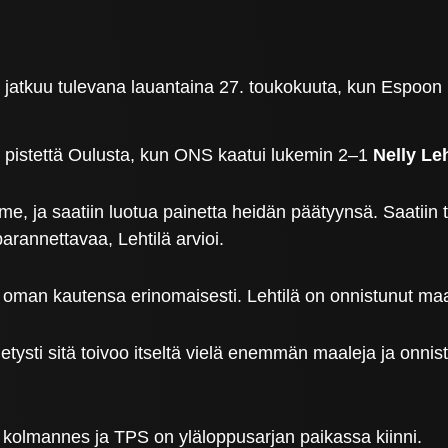
 jatkuu tulevana lauantaina 27. toukokuuta, kun Espoon H
me pistettä Oulusta, kun ONS kaatui lukemin 2–1
Nelly Le
, ja saatiin luotua painetta heidän päätyynsä. Saatiin t
arannettavaa, Lehtilä arvioi.
ut oman kautensa erinomaisesti. Lehtilä on onnistunut ma
tietysti sitä toivoo itseltä vielä enemmän maaleja ja onn
u kolmannes ja TPS on yläloppusarjan paikassa kiinni.