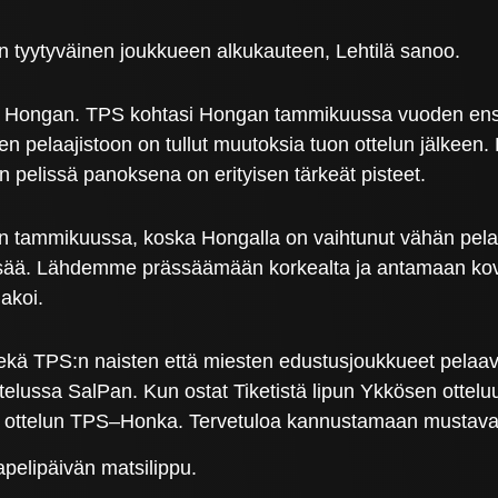
Olen tyytyväinen joukkueen alkukauteen, Lehtilä sanoo.
C Hongan. TPS kohtasi Hongan tammikuussa vuoden ensi
en pelaajistoon on tullut muutoksia tuon ottelun jälkee
in pelissä panoksena on erityisen tärkeät pisteet.
loin tammikuussa, koska Hongalla on vaihtunut vähän pelaa
 lisää. Lähdemme prässäämään korkealta ja antamaan kova
akoi.
sekä TPS:n naisten että miesten edustusjoukkueet pelaava
ttelussa SalPan. Kun ostat Tiketistä lipun Ykkösen ottel
n ottelun TPS–Honka. Tervetuloa kannustamaan mustavalko
apelipäivän matsilippu.