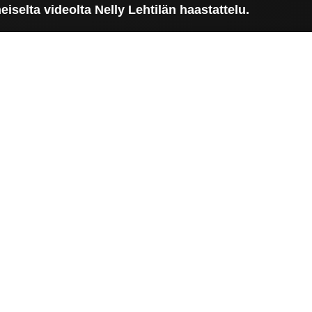
iselta videolta Nelly Lehtilän haastattelu.