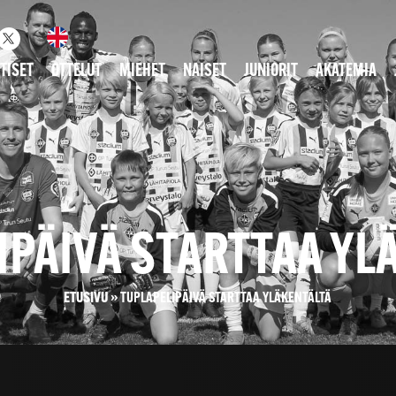
TISET
OTTELUT
MIEHET
NAISET
JUNIORIT
AKATEMIA
IPÄIVÄ STARTTAA YL
ETUSIVU
»
TUPLAPELIPÄIVÄ STARTTAA YLÄKENTÄLTÄ