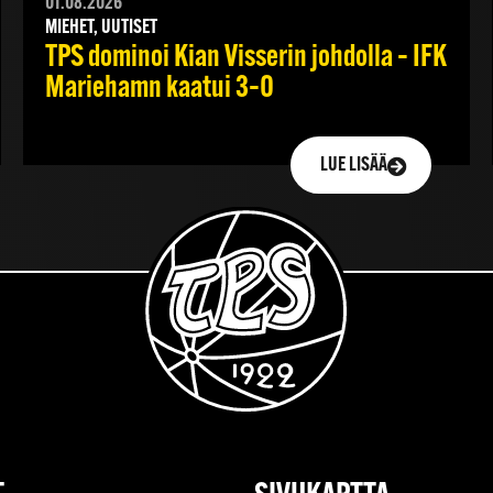
01.08.2026
MIEHET, UUTISET
TPS dominoi Kian Visserin johdolla – IFK
Mariehamn kaatui 3–0
LUE LISÄÄ