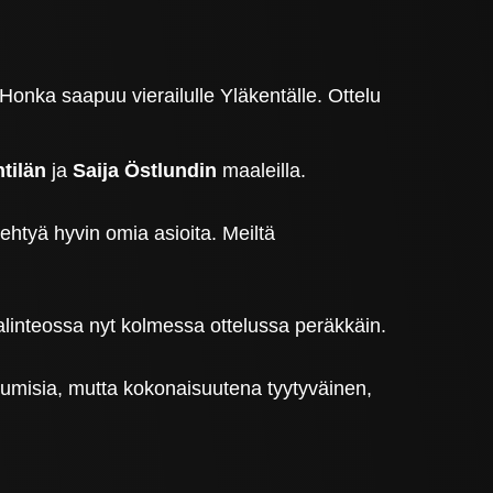
onka saapuu vierailulle Yläkentälle. Ottelu
htilän
ja
Saija Östlundin
maaleilla.
ehtyä hyvin omia asioita. Meiltä
alinteossa nyt kolmessa ottelussa peräkkäin.
istumisia, mutta kokonaisuutena tyytyväinen,