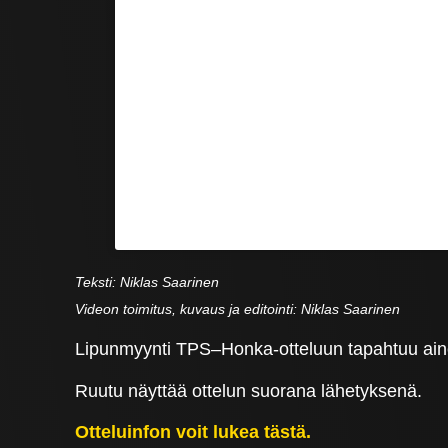
Teksti: Niklas Saarinen
Videon toimitus, kuvaus ja editointi: Niklas Saarinen
Lipunmyynti TPS–Honka-otteluun tapahtuu aino
Ruutu näyttää ottelun suorana lähetyksenä.
Otteluinfon voit lukea tästä.