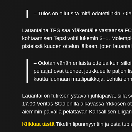
– Tulos on ollut sitä mitä odotettiinkin. 
Lauantaina TPS saa Yläkentälle vastaansa F
kohtaamisen Tepsi voitti lukemin 3–1. Molempi
pisteissä kuuden ottelun jälkeen, joten lauanta
– Odotan vähän erilaista ottelua kuin sil
pelaajat ovat tuoneet joukkueelle paljon
kautta luomaan maalipaikkoja, Lehtilä enn
Lauantai on futiksen ystävän juhlapäivä, sillä 
17.00 Veritas Stadionilla alkavassa Ykkösen o
aiemmin päivällä pelattavan Kansallisen Liiga
Klikkaa tästä
Tiketin lipunmyyntiin ja osta tupl