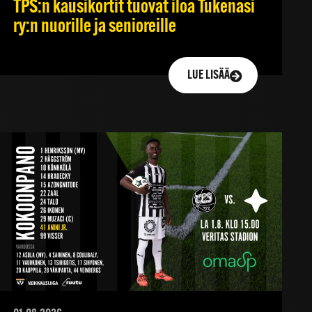
TPS:n kausikortit tuovat iloa Tukenasi
ry:n nuorille ja senioreille
LUE LISÄÄ