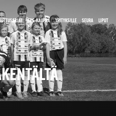
JUTTUSARJAT
TPS-KAUPPA
YRITYKSILLE
SEURA
LIPUT
ÄKENTÄLTÄ