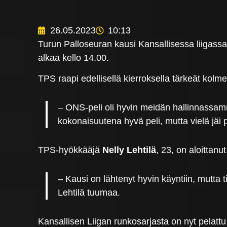
26.05.2023
10:13
Turun Palloseuran kausi Kansallisessa liigassa
alkaa kello 14.00.
TPS raapi edellisellä kierroksella tärkeät kol
– ONS-peli oli hyvin meidän hallinnassamme
kokonaisuutena hyvä peli, mutta vielä jäi p
TPS-hyökkääjä
Nelly Lehtilä
, 23, on aloittan
– Kausi on lähtenyt hyvin käyntiin, mutta 
Lehtilä tuumaa.
Kansallisen Liigan runkosarjasta on nyt pelatt