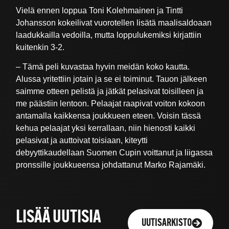
Vielä ennen loppua Toni Kolehmainen ja Tintti
Johansson kokeilivat vuorotellen lisätä maalisaldoaan
laadukkailla vedoilla, mutta loppulukemiksi kirjattiin
kuitenkin 3-2.
– Tämä peli kuvastaa hyvin meidän koko kautta.
Alussa yritettiin jotain ja se ei toiminut. Tauon jälkeen
saimme otteen pelistä ja jätkät pelasivat toisilleen ja
me päästiin lentoon. Pelaajat raapivat voiton kokoon
antamalla kaikkensa joukkueen eteen. Voisin tässä
kehua pelaajat yksi kerrallaan, niin hienosti kaikki
pelasivat ja auttoivat toisiaan, kiteytti
debyyttikaudellaan Suomen Cupin voittanut ja liigassa
pronssille joukkueensa johdattanut Marko Rajamäki.
LISÄÄ UUTISIA
UUTISARKISTO