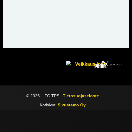
©
2026
– FC TPS |
Tietosuojaseloste
Kotisivut:
Sivustamo Oy