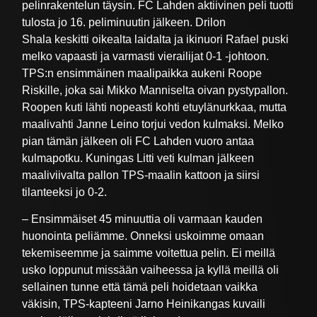
pelinrakentelun täysin. FC Lahden aktiivinen peli tuotti
tulosta jo 16. peliminuutin jälkeen. Drilon
Shala keskitti oikealta laidalta ja ikinuori Rafael puski
melko vapaasti ja varmasti vierailijat 0-1 -johtoon.
TPS:n ensimmäinen maalipaikka aukeni Roope
Riskille, joka sai Mikko Manniselta oivan pystypallon.
Roopen kuti lähti nopeasti kohti etuylänurkkaa, mutta
maalivahti Janne Leino torjui vedon kulmaksi. Melko
pian tämän jälkeen oli FC Lahden vuoro antaa
kulmapotku. Kuningas Litti veti kulman jälkeen
maaliviivalta pallon TPS-maalin kattoon ja siirsi
tilanteeksi jo 0-2.
– Ensimmäiset 45 minuuttia oli varmaan kauden
huonointa peliämme. Onneksi uskoimme omaan
tekemiseemme ja saimme voitettua pelin. Ei meillä
usko loppunut missään vaiheessa ja kyllä meillä oli
sellainen tunne että tämä peli hoidetaan vaikka
väkisin, TPS-kapteeni Jarno Heinikangas kuvaili