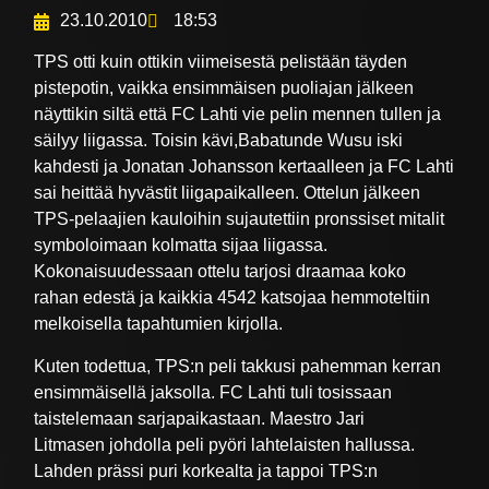
23.10.2010
18:53
TPS otti kuin ottikin viimeisestä pelistään täyden
pistepotin, vaikka ensimmäisen puoliajan jälkeen
näyttikin siltä että FC Lahti vie pelin mennen tullen ja
säilyy liigassa. Toisin kävi,Babatunde Wusu iski
kahdesti ja Jonatan Johansson kertaalleen ja FC Lahti
sai heittää hyvästit liigapaikalleen. Ottelun jälkeen
TPS-pelaajien kauloihin sujautettiin pronssiset mitalit
symboloimaan kolmatta sijaa liigassa.
Kokonaisuudessaan ottelu tarjosi draamaa koko
rahan edestä ja kaikkia 4542 katsojaa hemmoteltiin
melkoisella tapahtumien kirjolla.
Kuten todettua, TPS:n peli takkusi pahemman kerran
ensimmäisellä jaksolla. FC Lahti tuli tosissaan
taistelemaan sarjapaikastaan. Maestro Jari
Litmasen johdolla peli pyöri lahtelaisten hallussa.
Lahden prässi puri korkealta ja tappoi TPS:n