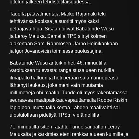
ottelun jälkeen lehdistötilaisuudessa.
Tauolla päävalmentaja Marko Rajamäki teki
tehtävänsä kopissa ja suoritti myös kaksi
pelaajavaihtoa. Sisään tulivat Babatunde Wusu
ja Leroy Maluka. Samalla TPS siirtyi kolmen
alakertaan Sami Rähmösen, Jarno Heinikankaan
ja Igor Jovanovicin toimiessa puolustajina.
Babatunde Wusu antoikin heti 46. minuutilla
varoituksen tulevasta: rangaistusalueen nurkilla
ilmapallo haltuun ja heti perään salamannopeasti
lähtenyt laukaus, joka meni vain muutamia
millimetrejä ohi maalin. Tunde oli myös rakentamassa
seuraavaa maalipaikkaa vapauttamalla Roope Riskin
läpiajoon, mutta tällä kertaa Lahden maalivahti sai
ulostulollaan pidettyä TPS:n vielä nollilla.
71. minuutilla sitten räjähti. Tunde sai pallon Leroy
Malukalta ja kärkimies eteni rankkarialueen kulmille ja