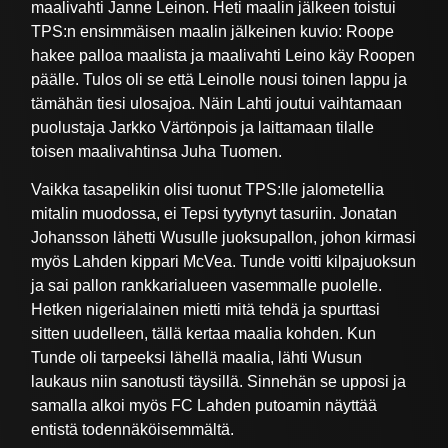
maalivahti Janne Leinon. Heti maalin jälkeen toistui
TPS:n ensimmäisen maalin jälkeinen kuvio: Roope
hakee palloa maalista ja maalivahti Leino käy Roopen
päälle. Tulos oli se että Leinolle nousi toinen lappu ja
tämähän tiesi ulosajoa. Näin Lahti joutui vaihtamaan
puolustaja Jarkko Värtönpois ja laittamaan tilalle
toisen maalivahtinsa Juha Tuomen.
Vaikka tasapelikin olisi tuonut TPS:lle jalometellia
mitalin muodossa, ei Tepsi tyytynyt tasuriin. Jonatan
Johansson lähetti Wusulle juoksupallon, johon kirmasi
myös Lahden kippari McVea. Tunde voitti kilpajuoksun
ja sai pallon rankkarialueen vasemmalle puolelle.
Hetken nigerialainen mietti mitä tehdä ja spurttasi
sitten uudelleen, tällä kertaa maalia kohden. Kun
Tunde oli tarpeeksi lähellä maalia, lähti Wusun
laukaus niin sanotusti täysillä. Sinnehän se upposi ja
samalla alkoi myös FC Lahden putoamin näyttää
entistä todennäköisemmältä.