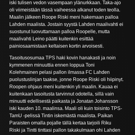
iski tulisen vedon vasempaan ylänurkkaan. Taka-ajo
oli viimeistään tässä vaiheessa alkanut toden teolla.
Maalin jälkeen Roope Riski meni hakemaan palloa
Lahden maalista. Jostain syystä Lahden maalivahti ei
suostunut luovuttamaan palloa Roopelle, mutta
maalivahti Leino päätti kuitenkin esittää
painiosaamistaan keltaisen kortin arvoisesti.
Tasoitusosumaa TPS haki kovin hanakasti ja noin
kymmenen minuuttia ennen loppua Toni
Kolehmainen pelasi pallon ilmassa FC Lahden
puolustuslinjan taakse, jonne Roope Riski oli hiipinyt.
Roopen ohjaus meni kuitenkin yli maalin. Kauaa ei
kuitenkaan tasoitusta tarvinnut odotella, sillä vain
minuutti edellisestä paikasta ja Jonatan Johansson
iski kauden 10. maalinsa. Maali oli kuin toisinto TPS-
TamU -pelissä Tintin iskemästä maalista. Paikan
Paraisten omalla pojalle tällä kertaa tarjoili Riku
Riski ja Tintti tinttasi pallon takakulmaan ohi Lahden