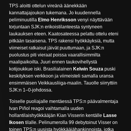
TPS aloitti ottelun vireänä äänekkään
kannattajajoukon tukemana. Jo kuudennella
peliminuutilla
Elmo Henriksson
venyi näyttävään
torjuntaan SJK:n erikoistilanteesta syntyneen
laukauksen eteen. Kaatosateessa pelattu ottelu eteni
pitkään tasaisena. TPS rakensi hyökkäyksiä, mutta
viimeiset ratkaisut jäivät puuttumaan, ja SJK:n
puolustus piti vieraat poissa vaarallisimmilta
maalipaikoilta. Juuri ennen taukovihellystä
kotijoukkue iski. Brasilialainen
Kelwin Souza
puski
keskityksen verkkoon ja viimeisteli samalla uransa
ensimmäisen Veikkausliiga-maalin. Tauolle siirryttiin
SJK:n 1–0-johdossa.
Toiselle puoliajalle mentäessä TPS:n päävalmentaja
Ivan Piñol reagoi vaihtamalla uuden
hollantilaishyökkääjän Kian Visserin kentälle
Lasse
Ikosen
tilalle. Pelinumerolla 99 debytoinut Visser on
toinen TPS:n uusista hyökkääjähankinnoista, jotka