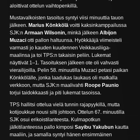
aloittivat ottelun vaihtopenkillä.
Mustavalkoisten tasoitus syntyi viisi minuuttia tauon
jälkeen.
Marius Könkkölä
voitti kaksinkamppailussa
SJK:n
Armaan Wilsonin,
minkä jälkeen
Albijon
Muzaci
otti pallon haltuunsa. Hyökkääjä viimeisteli
varmasti jo kauden kuudennen Veikkausliiga-
maalinsa ja toi TPS:n takaisin peliin. Lukemat
näyttivät 1–1. Tasoituksen jälkeen ote oli vahvasti
vierailijoilla. Pelin 58. minuutilla Muzaci petasi paikan
Könkkölälle, jonka laadukas laukaus oli matkalla
verkkoon, mutta SJK:n maalivahti
Roope Paunio
torjui taidokkaasti ja piti lukemat tasoissa.
TPS hallitsi ottelua vielä tunnin rajapyykillä, mutta
kotijoukkue nousi silti johtoon. Ottelun 67. minuutilla
SJK osui erikoistilanteesta. Kulmapotkun
jälkitilanteessa pallo kimposi
Sayibu Yakubun
kautta
maaliin, ja samalla syntyi hänen ensimmäinen