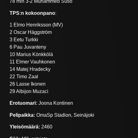
78 min 3-2 Muhammed Suso
TPS:n kokoonpano
:
1 Elmo Henriksson (MV)
2 Oscar Häggström
3 Eetu Turkki
6 Pau Juvanteny
10 Marius Könkkölä
11 Elmer Vauhkonen
14 Matej Hradecky
22 Timo Zaal
26 Lasse Ikonen
29 Albijon Muzaci
Erotuomari:
Joona Kontinen
Pelipaikka:
OmaSp Stadion, Seinäjoki
Yleisömäärä:
2460