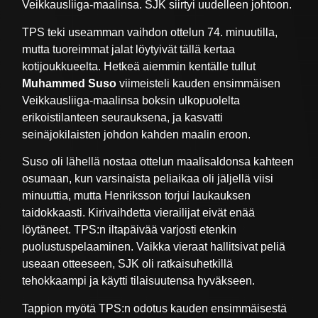
Veikkausliiga-maalinsa. SJK siirtyi uudelleen johtoon.
TPS teki useamman vaihdon ottelun 74. minuutilla,
mutta tuoreimmat jalat löytyivät tällä kertaa
kotijoukkueelta. Hetkeä aiemmin kentälle tullut
Muhammed Suso
viimeisteli kauden ensimmäisen
Veikkausliiga-maalinsa boksin ulkopuolelta
erikoistilanteen seurauksena, ja kasvatti
seinäjokilaisten johdon kahden maalin eroon.
Suso oli lähellä nostaa ottelun maalisaldonsa kahteen
osumaan, kun varsinaista peliaikaa oli jäljellä viisi
minuuttia, mutta Henriksson torjui laukauksen
taidokkaasti. Kirivaihdetta vierailijat eivät enää
löytäneet. TPS:n iltapäivää varjosti etenkin
puolustuspelaaminen. Vaikka vieraat hallitsivat peliä
useaan otteeseen, SJK oli ratkaisuhetkillä
tehokkaampi ja käytti tilaisuutensa hyväkseen.
Tappion myötä TPS:n odotus kauden ensimmäisestä