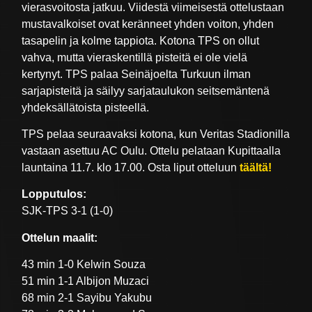
vierasvoitosta jatkuu. Viidestä viimeisestä ottelustaan
mustavalkoiset ovat keränneet yhden voiton, yhden
tasapelin ja kolme tappiota. Kotona TPS on ollut
vahva, mutta vieraskentillä pisteitä ei ole vielä
kertynyt. TPS palaa Seinäjoelta Turkuun ilman
sarjapisteitä ja säilyy sarjataulukon seitsemäntenä
yhdeksällätoista pisteellä.
TPS pelaa seuraavaksi kotona, kun Veritas Stadionilla
vastaan asettuu AC Oulu. Ottelu pelataan Kupittaalla
launtaina 11.7. klo 17.00. Osta liput otteluun
täältä!
Lopputulos:
SJK-TPS 3-1 (1-0)
Ottelun maalit:
43 min 1-0 Kelwin Souza
51 min 1-1 Albijon Muzaci
68 min 2-1 Sayibu Yakubu