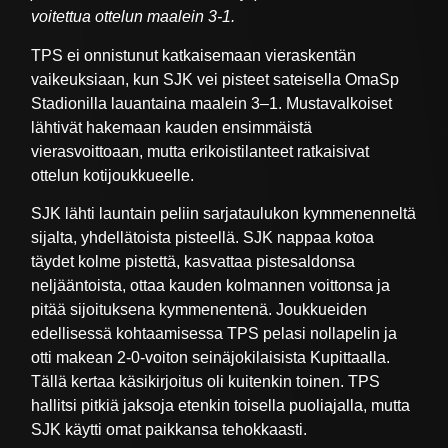
voitettua ottelun maalein 3-1.
TPS ei onnistunut katkaisemaan vieraskentän
vaikeuksiaan, kun SJK vei pisteet sateisella OmaSp
Stadionilla lauantaina maalein 3–1. Mustavalkoiset
lähtivät hakemaan kauden ensimmäistä
vierasvoittoaan, mutta erikoistilanteet ratkaisivat
ottelun kotijoukkueelle.
SJK lähti launtain peliin sarjataulukon kymmenenneltä
sijalta, yhdellätoista pisteellä. SJK nappaa kotoa
täydet kolme pistettä, kasvattaa pistesaldonsa
neljääntoista, ottaa kauden kolmannen voittonsa ja
pitää sijoituksena kymmenentenä. Joukkueiden
edellisessä kohtaamisessa TPS pelasi nollapelin ja
otti makean 2-0-voiton seinäjokilaisista Kupittaalla.
Tällä kertaa käsikirjoitus oli kuitenkin toinen. TPS
hallitsi pitkiä jaksoja etenkin toisella puoliajalla, mutta
SJK käytti omat paikkansa tehokkaasti.