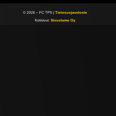
©
2026
– FC TPS |
Tietosuojaseloste
Kotisivut:
Sivustamo Oy