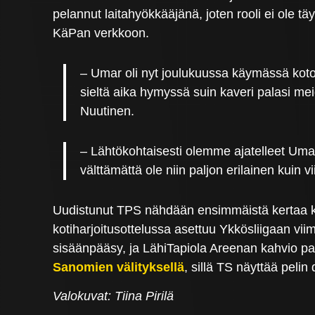
pelannut laitahyökkääjänä, joten rooli ei ole t
KäPan verkkoon.
– Umar oli nyt joulukuussa käymässä koton
sieltä aika hymyssä suin kaveri palasi m
Nuutinen.
– Lähtökohtaisesti olemme ajatelleet Uma
välttämättä ole niin paljon erilainen kuin 
Uudistunut TPS nähdään ensimmäistä kertaa kot
kotiharjoitusottelussa asettuu Ykkösliigaan vi
sisäänpääsy, ja LähiTapiola Areenan kahvio p
Sanomien välityksellä
, sillä TS näyttää pelin
Valokuvat: Tiina Pirilä