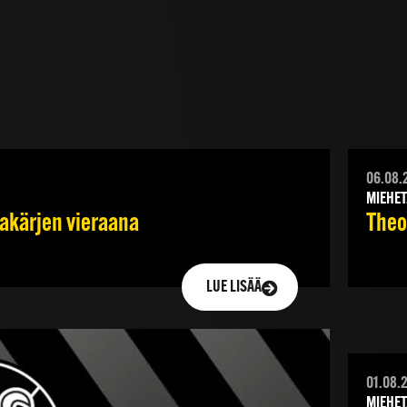
06.08.
MIEHET
jakärjen vieraana
Theod
LUE LISÄÄ
01.08.
MIEHET