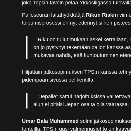
joka Tepsin tavoin pelaa Ykkösliigassa tulevall
Palloseuran laitahyökkääjä
Rikun Riskin
viime
toipumisprosessi on nyt edennyt siihen pistees
– Riku on tullut mukaan askel kerrallaan, n
on jo pystynyt tekemään pallon kanssa asio
mukavaa nähdä, että kuntoutuminen ete
Hiljattain jatkosopimuksen TPS:n kanssa tehny
pidempään sivussa pelikentiltä.
– ”Jepalle” sattui harjoituksissa valitet
alun ei pitäisi Jepan osalta olla vaarassa,
Umar Bala Muhammed
solmi jatkosopimuksen
tonteilla. TPS:n uusi valmennusjohto on kaava