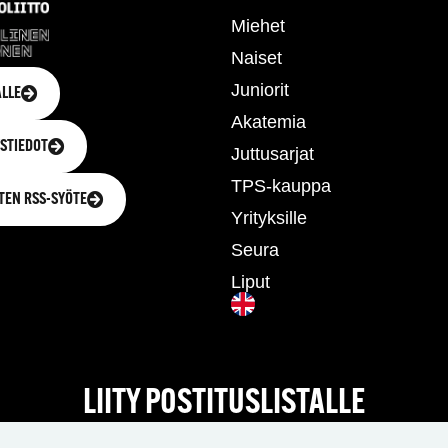
Miehet
Naiset
Juniorit
LLE
Akatemia
STIEDOT
Juttusarjat
TPS-kauppa
TEN RSS-SYÖTE
Yrityksille
Seura
Liput
LIITY POSTITUSLISTALLE