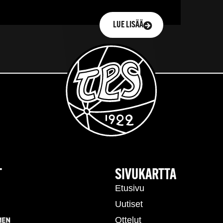
LUE LISÄÄ
T
SIVUKARTTA
Etusivu
Uutiset
Ottelut