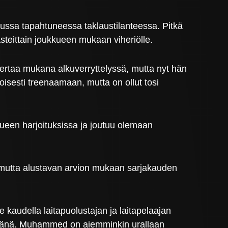
lussa tapahtuneessa taklaustilanteessa. Pitkä
steittain joukkueen mukaan viheriölle.
i kertaa mukana alkuverryttelyssä, mutta nyt hän
oisesti treenaamaan, mutta on ollut tosi
ueen harjoituksissa ja joutuu olemaan
s, mutta alustavan arvion mukaan sarjakauden
audella laitapuolustajan ja laitapelaajan
kääjänä. Muhammed on aiemminkin urallaan