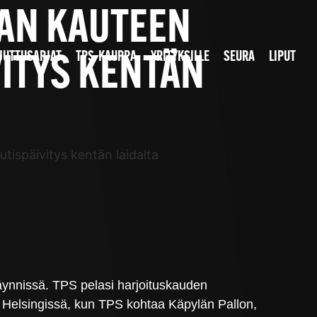
GAN KAUTEEN
JUTTUSARJAT
TPS-KAUPPA
YRITYKSILLE
SEURA
LIPUT
VITYS KENTÄN
tispäivitys kentän laidalta
ynnissä. TPS pelasi harjoituskauden
a Helsingissä, kun TPS kohtaa Käpylän Pallon,