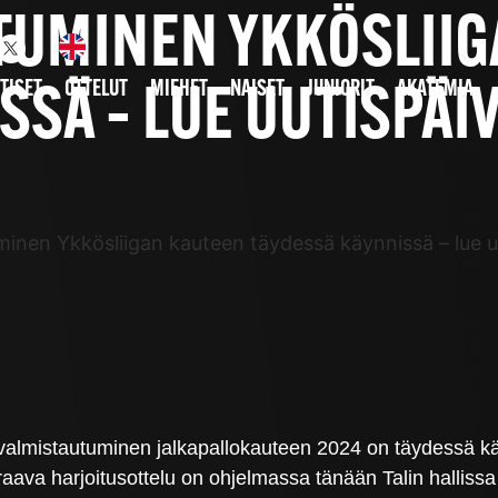
TUMINEN YKKÖSLII
TISET
OTTELUT
MIEHET
NAISET
JUNIORIT
AKATEMIA
SSÄ – LUE UUTISPÄI
inen Ykkösliigan kauteen täydessä käynnissä – lue uu
almistautuminen jalkapallokauteen 2024 on täydessä kä
raava harjoitusottelu on ohjelmassa tänään Talin halliss