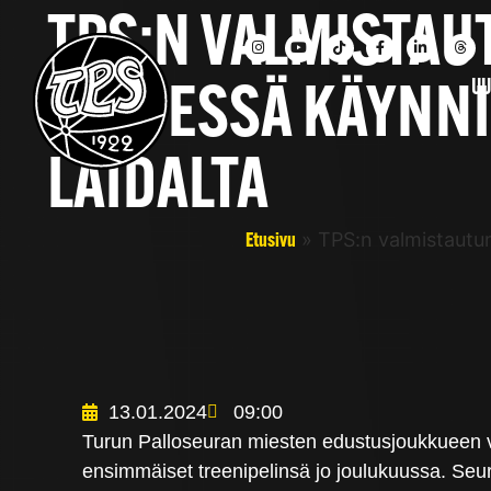
TPS:N VALMISTAU
UU
TÄYDESSÄ KÄYNNI
LAIDALTA
»
TPS:n valmistautum
Etusivu
13.01.2024
09:00
Turun Palloseuran miesten edustusjoukkueen v
ensimmäiset treenipelinsä jo joulukuussa. Seu