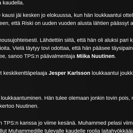
a kaudella.
 kausi jäi kesken jo elokuussa, kun hän loukkaantui otte
een, että Riski on uuden vuoden alusta lähtien päässyt a
ousujohteisesti. Lähdettiin siitä, että hän oli aluksi par
ita. Vielä täytyy tovi odottaa, että hän pääsee täysipain
nee, sanoo TPS:n päävalmentaja
Miika Nuutinen
.
t keskikenttäpelaaja
Jesper Karlsson
loukkaantui joukk
tava loukkaantuminen. Hän tulee olemaan jonkin tovin poi
 kertoo Nuutinen.
 TPS:n kanssa jo viime kesänä. Muhammed pelasi viime k
illut Muhammedille tulevalle kaudelle roolia laitahyök