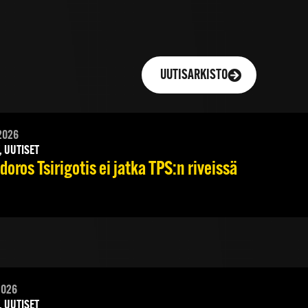
UUTISARKISTO
2026
, UUTISET
oros Tsirigotis ei jatka TPS:n riveissä
2026
, UUTISET