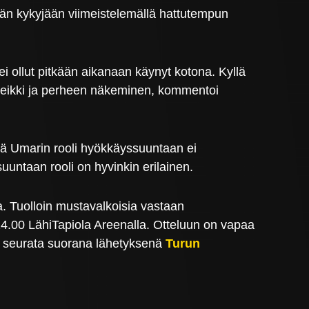
pään kykyjään viimeistelemällä hattutempun
i ollut pitkään aikanaan käynyt kotona. Kyllä
breikki ja perheen näkeminen, kommentoi
nä Umarin rooli hyökkäyssuuntaan ei
suuntaan rooli on hyvinkin erilainen.
. Tuolloin mustavalkoisia vastaan
14.00 LähiTapiola Areenalla. Otteluun on vapaa
a seurata suorana lähetyksenä
Turun