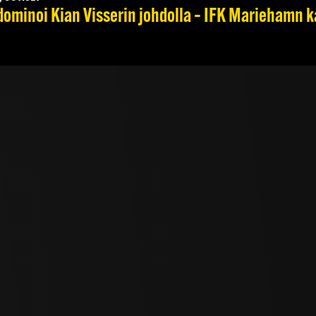
dominoi Kian Visserin johdolla – IFK Mariehamn k