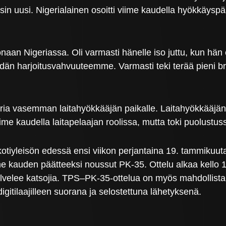
äysin uusi. Nigerialainen osoitti viime kaudella hyökkäys
aan Nigeriassa. Oli varmasti hänelle iso juttu, kun hän e
eidän harjoitusvahvuuteemme. Varmasti teki terää pieni 
ria vasemman laitahyökkääjän paikalle. Laitahyökkääjä
viime kaudella laitapelaajan roolissa, mutta toki puolustus
iyleisön edessä ensi viikon perjantaina 19. tammikuuta
ime kauden päätteeksi noussut PK-35. Ottelu alkaa kello 
alvelee katsojia. TPS–PK-35-ottelua on myös mahdollist
 digitilaajilleen suorana ja selostettuna lähetyksenä.