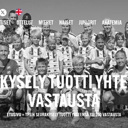
TISET
OTTELUT
MIEHET
NAISET
JUNIORIT
AKATEMIA
KYSELY TUOTTI YHTE
VASTAUSTA
ETUSIVU
»
TPS:N SEURAKYSELY TUOTTI YHTEENSÄ YLI 250 VASTAUSTA