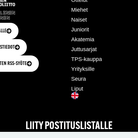
Ottelut
Miehet
Naiset
Juniorit
LLE
Akatemia
STIEDOT
Juttusarjat
TPS-kauppa
TEN RSS-SYÖTE
Yrityksille
Seura
Liput
LIITY POSTITUSLISTALLE