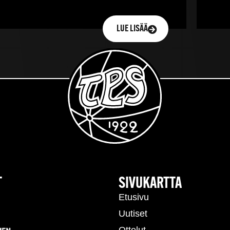
LUE LISÄÄ
T
SIVUKARTTA
Etusivu
Uutiset