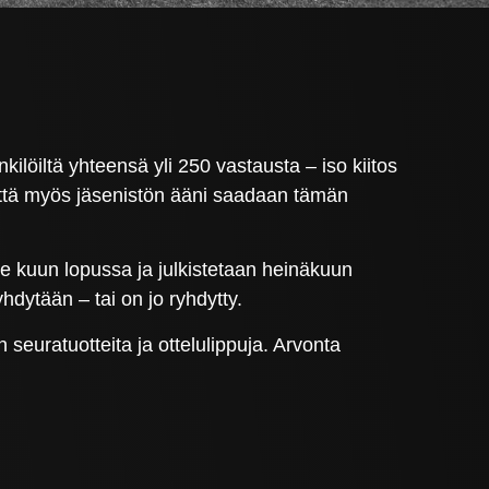
ilöiltä yhteensä yli 250 vastausta – iso kiitos
 että myös jäsenistön ääni saadaan tämän
le kuun lopussa ja julkistetaan heinäkuun
hdytään – tai on jo ryhdytty.
euratuotteita ja ottelulippuja. Arvonta