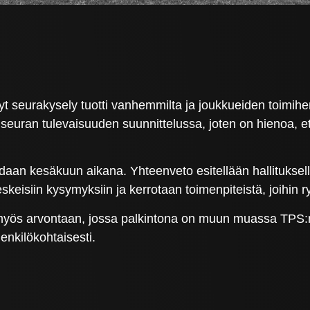
yt seurakysely tuotti vanhemmilta ja joukkueiden toimihenk
n seuran tulevaisuuden suunnittelussa, joten on hienoa,
daan kesäkuun aikana. Yhteenveto esitellään hallituksel
keisiin kysymyksiin ja kerrotaan toimenpiteistä, joihin ry
myös arvontaan, jossa palkintona on muun muassa TPS:n s
 henkilökohtaisesti.