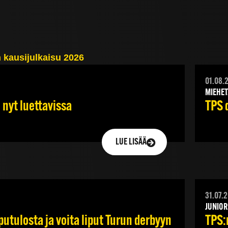
01.08.
MIEHET
TPS 
 nyt luettavissa
LUE LISÄÄ
31.07.
JUNIOR
utulosta ja voita liput Turun derbyyn
TPS: