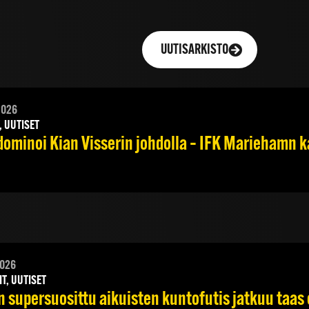
UUTISARKISTO
2026
, UUTISET
dominoi Kian Visserin johdolla – IFK Mariehamn k
2026
IT, UUTISET
n supersuosittu aikuisten kuntofutis jatkuu taas