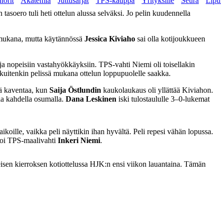
iorit
Akatemia
Juttusarjat
TPS-kauppa
Yrityksille
Seura
Lipu
tasoero tuli heti ottelun alussa selväksi. Jo pelin kuudennella
ä mukana, mutta käytännössä
Jessica Kiviaho
sai olla kotijoukkueen
ja nopeisiin vastahyökkäyksiin. TPS-vahti Niemi oli toisellakin
 kuitenkin pelissä mukana ottelun loppupuolelle saakka.
lä kaventaa, kun
Saija Östlundin
kaukolaukaus oli yllättää Kiviahon.
ia kahdella osumalla.
Dana Leskinen
iski tulostaululle 3–0-lukemat
aikoille, vaikka peli näyttikin ihan hyvältä. Peli repesi vähän lopussa.
ntoi TPS-maalivahti
Inkeri Niemi
.
eisen kierroksen kotiottelussa HJK:n ensi viikon lauantaina. Tämän