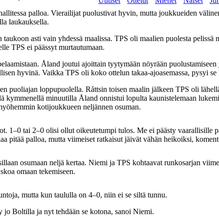
Uutiset
Ottelut
Miehet
Naiset
Jun
litessa palloa. Vierailijat puolustivat hyvin, mutta joukkueiden välinen 
la laukauksella.
n taukoon asti vain yhdessä maalissa. TPS oli maalien puolesta peliss
selle TPS ei päässyt murtautumaan.
 pelaamistaan. Åland joutui ajoittain tyytymään nöyrään puolustamiseen 
llisen hyvinä. Vaikka TPS oli koko ottelun takaa-ajoasemassa, pysyi se
en puoliajan loppupuolella. Råttsin toisen maalin jälkeen TPS oli lähel
ellä kymmenellä minuutilla Åland onnistui lopulta kaunistelemaan lukem
i myöhemmin kotijoukkueen neljännen osuman.
. 1–0 tai 2–0 olisi ollut oikeutetumpi tulos. Me ei päästy vaarallisille p
laa pitää palloa, mutta viimeiset ratkaisut jäivät vähän heikoiksi, kome
uksillaan osumaan neljä kertaa. Niemi ja TPS kohtaavat runkosarjan viim
 uskoa omaan tekemiseen.
untoja, mutta kun taululla on 4–0, niin ei se siltä tunnu.
jo Boltilla ja nyt tehdään se kotona, sanoi Niemi.