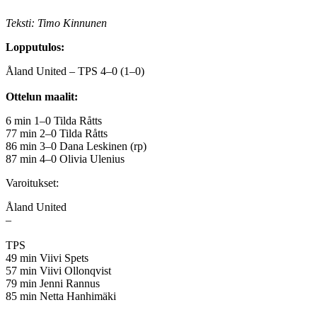
Teksti: Timo Kinnunen
Lopputulos:
Åland United – TPS 4–0 (1–0)
Ottelun maalit:
6 min 1–0 Tilda Råtts
77 min 2–0 Tilda Råtts
86 min 3–0 Dana Leskinen (rp)
87 min 4–0 Olivia Ulenius
Varoitukset:
Åland United
–
TPS
49 min Viivi Spets
57 min Viivi Ollonqvist
79 min Jenni Rannus
85 min Netta Hanhimäki