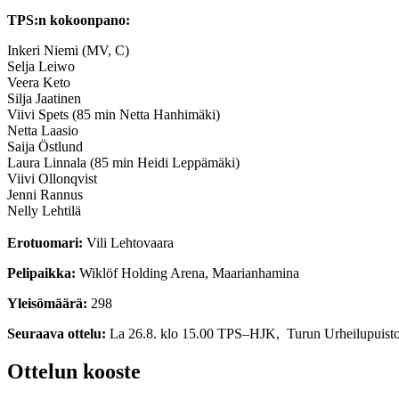
TPS:n kokoonpano:
Inkeri Niemi (MV, C)
Selja Leiwo
Veera Keto
Silja Jaatinen
Viivi Spets (85 min Netta Hanhimäki)
Netta Laasio
Saija Östlund
Laura Linnala (85 min Heidi Leppämäki)
Viivi Ollonqvist
Jenni Rannus
Nelly Lehtilä
Erotuomari:
Vili Lehtovaara
Pelipaikka:
Wiklöf Holding Arena, Maarianhamina
Yleisömäärä:
298
Seuraava ottelu:
La 26.8. klo 15.00 TPS–HJK, Turun Urheilupuisto
Ottelun kooste