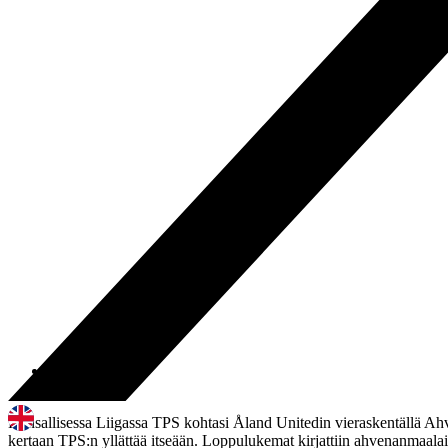
19.08.2023
11:18
Kansallisessa Liigassa TPS kohtasi Åland Unitedin vieraskentällä Ahv
kertaan TPS:n yllättää itseään. Loppulukemat kirjattiin ahvenanmaala