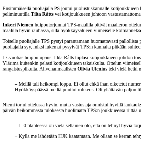
Ensimmäisellä puoliajalla PS joutui puolustuskannalle kotijoukkueen hal
peliminuutilla
Tilta Råtts
vei kotijoukkueen johtoon vastustamattomal
Inkeri Niemen
huipputorjunnat TPS-maalilla pitivät maalieron ottelu
maalilla hyvin rauhassa, sillä hyökkäysalueen viimeiselle kolmannek
Toiselle puoliajalle TPS pystyi parantamaan huomattavasti pallollista
puoliajalla syy, miksi lukemat pysyivät TPS:n kannalta pitkään suhtee
17-vuotias huippulupaus Tilda Råtts tuplasi kotijoukkueen johdon tois
Ylärima kuitenkin pelasti kotijoukkueen takaiskulta. Ottelun viimeis
rangaistuspilkulta. Ahvenanmaalisten
Olivia Ulenius
teki vielä hetk
– Meillä tuli heikompi loppu. Ei ollut ehkä ihan oiketetut numerot
Hyökkäyspäässä meiltä puuttui rohkeus. Oli yllättävän paljon ti
Niemi torjui ottelussa hyvin, mutta vastustaja onnistui hyvillä lauka
päivän heikommasta tuloksesta huolimatta TPS:n joukkueessa riittää
– 1–0 tilanteessa oli vielä sellainen olo, että on tehnyt hyviä torj
– Kyllä me lähdetään HJK kaatamaan. Me ollaan se kerran tehty 