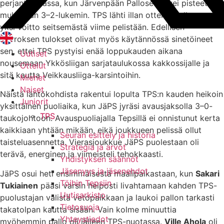
perjantai-illassa, kun Järvenpään Palloseura vei pisteet
mukanaan 3–2-lukemin. TPS lähti illan otteluun allaan vain
yksi voitto seitsemästä viime pelistään. Edellisen
kierroksen tulokset olivat myös käytännössä sinetöineet
sen, ettei TPS pystyisi enää loppukauden aikana
Uutiset
nousemaan Ykkösliigan sarjataulukossa kakkossijalle ja
Ottelut
sitä kautta Veikkausliiga-karsintoihin.
Miehet
Naiset
Näistä lähtökohdista rakentui lopulta TPS:n kauden heikoin
Juniorit
yksittäinen puoliaika, kun JäPS jyräsi avausjaksolla 3–0-
TPS
taukojohtoon. Avauspuoliajalla Tepsillä ei onnistunut kerta
kaikkiaan yhtään mikään, eikä joukkueen pelissä ollut
Seuran esittely ja historia
taisteluasennetta. Vierasjoukkue JäPS puolestaan oli
Strategia ja arvot
terävä, energinen ja viimeisteli tehokkaasti.
Yhdistyksen säännöt
Jäsenyys ja jäsenehdot
JäPS osui heti ensimmäisestä maalipaikastaan, kun
Sakari
Töihin Tepsiin
Tukiainen
pääsi varsin helposti livahtamaan kahden TPS-
Uutisarkisto
puolustajan välistä vetopaikkaan ja laukoi pallon tarkasti
Tietosuoja
takatolpan kautta sisään. Vain kolme minuuttia
Yhteystiedot
myöhemmin pallo oli jälleen TPS-nuotassa.
Ville Ahola
oli