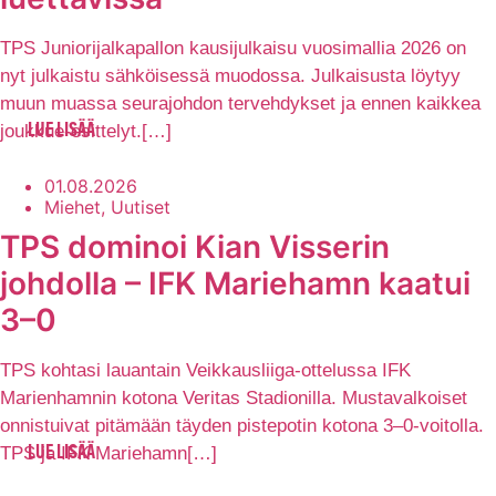
TPS Juniorijalkapallon kausijulkaisu vuosimallia 2026 on
nyt julkaistu sähköisessä muodossa. Julkaisusta löytyy
muun muassa seurajohdon tervehdykset ja ennen kaikkea
joukkue-esittelyt.[…]
LUE LISÄÄ
01.08.2026
Miehet, Uutiset
TPS dominoi Kian Visserin
johdolla – IFK Mariehamn kaatui
3–0
TPS kohtasi lauantain Veikkausliiga-ottelussa IFK
Marienhamnin kotona Veritas Stadionilla. Mustavalkoiset
onnistuivat pitämään täyden pistepotin kotona 3–0-voitolla.
TPS ja IFK Mariehamn[…]
LUE LISÄÄ