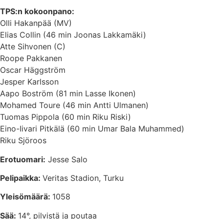
TPS:n kokoonpano:
Olli Hakanpää (MV)
Elias Collin (46 min Joonas Lakkamäki)
Atte Sihvonen (C)
Roope Pakkanen
Oscar Häggström
Jesper Karlsson
Aapo Boström (81 min Lasse Ikonen)
Mohamed Toure (46 min Antti Ulmanen)
Tuomas Pippola (60 min Riku Riski)
Eino-Iivari Pitkälä (60 min Umar Bala Muhammed)
Riku Sjöroos
Erotuomari:
Jesse Salo
Pelipaikka:
Veritas Stadion, Turku
Yleisömäärä:
1058
Sää:
14°, pilvistä ja poutaa