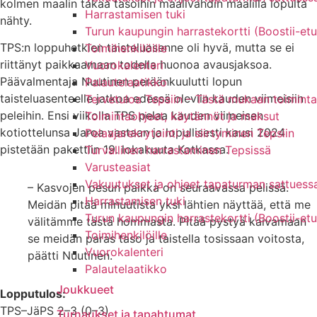
kolmen maalin takaa tasoihin maalivahdin maalilla lopulta
Harrastamisen tuki
nähty.
Turun kaupungin harrastekortti (Boostii-etu
TPS:n loppuhetkien taisteluasenne oli hyvä, mutta se ei
Toimihenkilöille
riittänyt paikkaamaan todella huonoa avausjaksoa.
Vuorokalenteri
Päävalmentaja Nuutinen peräänkuulutti lopun
Palautelaatikko
taisteluasenteelle jatkoa edessä oleviin kauden viimeisiin
Tervetuloa Tepsiin – Tästä mukaan toiminta
peleihin. Ensi viikolla TPS pelaa kauden viimeisen
Toimintaohjeet, käytännöt ja maksut
kotiottelunsa Jaroa vastaan ja lopullisesti kausi 2024
Pelaajarekrytointi ja siirtyminen Tepsiin
pistetään pakettiin 19. lokakuuta Kotkassa.
Turvallinen harrastaminen Tepsissä
Varusteasiat
Vakuutukset ja ohjeet tapaturman sattuess
– Kasvojen pesun paikka on seuraavassa pelissä.
Harrastamisen tuki
Meidän pitää minuutista yksi lähtien näyttää, että me
Turun kaupungin harrastekortti (Boostii-etu
välitämme tästä hommasta. Pitää pystyä kaivamaan
Toimihenkilöille
se meidän paras taso ja taistella tosissaan voitosta,
Vuorokalenteri
päätti Nuutinen.
Palautelaatikko
Joukkueet
Lopputulos:
TPS–JäPS 2–3 (0–3)
Turnaukset ja tapahtumat