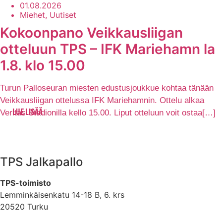
01.08.2026
Miehet, Uutiset
Kokoonpano Veikkausliigan
otteluun TPS – IFK Mariehamn la
1.8. klo 15.00
Turun Palloseuran miesten edustusjoukkue kohtaa tänään
Veikkausliigan ottelussa IFK Mariehamnin. Ottelu alkaa
Veritas Stadionilla kello 15.00. Liput otteluun voit ostaa[…]
LUE LISÄÄ
TPS Jalkapallo
TPS-toimisto
Lemminkäisenkatu 14-18 B, 6. krs
20520 Turku