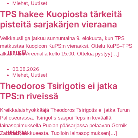
Miehet, Uutiset
TPS hakee Kuopiosta tärkeitä
pisteitä sarjakärjen vieraana
Veikkausliiga jatkuu sunnuntaina 9. elokuuta, kun TPS
matkustaa Kuopioon KuPS:n vieraaksi. Ottelu KuPS–TPS
alkaa Väre Areenalla kello 15.00. Ottelua pystyy[…]
LUE LISÄÄ
06.08.2026
Miehet, Uutiset
Theodoros Tsirigotis ei jatka
TPS:n riveissä
Kreikkalaishyökkääjä Theodoros Tsirigotis ei jatka Turun
Palloseurassa. Tsirigotis saapui Tepsiin keväällä
lainasopimuksella Puolan pääsarjassa pelaavan Gornik
Zabrzen joukkueesta. Tuolloin lainasopimuksen[…]
LUE LISÄÄ