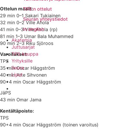
Ottelun maalit:
TPS:n ottelut
29 min 0–1 Sakari Tukiainen
Seuran yhteystiedot
32 min 0–2 Ville Ahola
In english
41 min 0–3 Ville Ahola (rp)
81 min 1–3 Umar Bala Muhammed
Akatemia
90 min 2–3 Riku Sjöroos
Juttusarjat
TPS-kauppa
Varoitukset:
Yrityksille
TPS
Seura
35 min Oscar Häggström
Liput
40 min Atte Sihvonen
90+4 min Oscar Häggström
JäPS
43 min Omar Jama
Kentältäpoisto:
TPS
90+4 min Oscar Häggström (toinen varoitus)