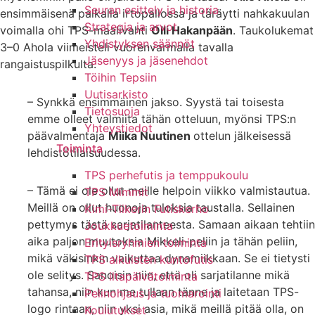
Seuran esittely ja historia
ensimmäisenä paikalla irtopallossa ja täräytti nahkakuulan
Strategia ja arvot
voimalla ohi TPS-maalivahti
Olli Hakanpään
. Taukolukemat
Yhdistyksen säännöt
3–0 Ahola viimeisteli vuorenvarmalla tavalla
Jäsenyys ja jäsenehdot
rangaistuspilkulta.
Töihin Tepsiin
Uutisarkisto
– Synkkä ensimmäinen jakso. Syystä tai toisesta
Tietosuoja
emme olleet valmiita tähän otteluun, myönsi TPS:n
Yhteystiedot
päävalmentaja
Miika Nuutinen
ottelun jälkeisessä
Toiminta
lehdistötilaisuudessa.
TPS perhefutis ja temppukoulu
– Tämä ei ole ollut meille helpoin viikko valmistautua.
TPS Mimmit
Meillä on ollut huonoja tuloksia taustalla. Sellainen
Kimi-Tiikerin Futiskerho
pettymys tästä sarjatilanteesta. Samaan aikaan tehtiin
Joukkuetoiminta
aika paljon muutoksia Mikkeli-peliin ja tähän peliin,
Erityisryhmien toiminta
mikä väkisinkin vaikuttaa dynamiikkaan. Se ei tietysti
TPS aikuisten kuntofutis
ole selitys. Sanoisin niin, että oli sarjatilanne mikä
TPS iltapäivätoiminta
tahansa, niin kun me tullaan tänne ja laitetaan TPS-
Pelinohjaus ja tuomarointi
logo rintaan, niin yksi asia, mikä meillä pitää olla, on
Koulutukset