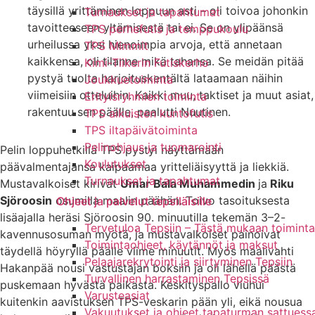
täysillä yrittäminen loppuun asti – oli toivoa johonkin
Turnaukset ja tapahtumat
tavoitteeseen yltämisestä tai ei. Se on ylipäänsä
TPS perhefutis ja temppukoulu
urheilussa yksi hienoimpia arvoja, että annetaan
TPS Mimmit
kaikkensa, oli tilanne mikä tahansa. Se meidän pitää
Kimi-Tiikerin Futiskerho
pystyä tuolta harjoituskentältä lataamaan näihin
Joukkuetoiminta
viimeisiin otteluihin. Kaikki muu, taktiset ja muut asiat,
Erityisryhmien toiminta
rakentuu sen päälle, paalutti Nuutinen.
TPS aikuisten kuntofutis
TPS iltapäivätoiminta
Pelinohjaus ja tuomarointi
Pelin loppuhetkillä TPS pystyi näyttämään
Koulutukset
päävalmentajansa kaipaamaa yritteliäisyyttä ja liekkiä.
Turnaukset ja tapahtumat
Mustavalkoiset kirivät
Umar Bala Muhammedin
ja
Riku
Sjöroosin
osumilla maalin päähän. Toivo tasoituksesta
Ohjeet ja palvelut tepsiläisille
lisäajalla heräsi Sjöroosin 90. minuutilla tekemän 3–2-
Tervetuloa Tepsiin – Tästä mukaan toiminta
kavennusosuman myötä, ja mustavalkoiset painoivat
Toimintaohjeet, käytännöt ja maksut
täydellä höyryllä päälle viime minuutit. Myös maalivahti
Pelaajarekrytointi ja siirtyminen Tepsiin
Hakanpää nousi vastustajan boksiin ja oli lähellä päästä
Turvallinen harrastaminen Tepsissä
puskemaan hyvästä paikasta. Keskityspallo viuhui
Varusteasiat
kuitenkin aavistuksen TPS-veskarin pään yli, eikä nousua
Vakuutukset ja ohjeet tapaturman sattuess