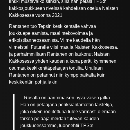
linkki mustavalkoisiinkin, sillä hän pelasi TPS:n
kakkosjoukkueen riveissä kahdeksan ottelua Naisten
Kakkosessa vuonna 2021.
Rantanen tuo Tepsin keskikentälle vahvaa
joukkuepelaamista, maalintekovoimaa ja
erikoistilanneosaamista. Viime kaudella hän
viimeisteli Futuralle viisi maalia Naisten Kakkosessa,
ja parhaimmillaan Rantanen on laukonut Naisten
Kakkosessa yhden kauden aikana peräti kymmenen
osumaa keskikenttäpelaajan tontilta. Urallaan
Rantanen on pelannut niin kymppipaikalla kuin
keskikentän pohjallakin.
– Rosalla on äärimmäisen hyvä vasen jalka.
Hän on pelaajana periksiantamaton taistelija,
joka oikein roolitettuna tulee varmasti olemaan
tärkeä pelaaja meidän tulevan kauden
joukkueessamme, luonnehtii TPS:n