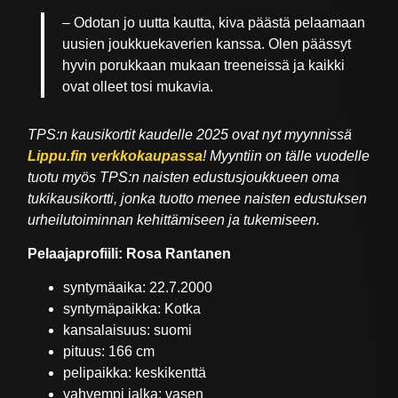
– Odotan jo uutta kautta, kiva päästä pelaamaan
uusien joukkuekaverien kanssa. Olen päässyt
hyvin porukkaan mukaan treeneissä ja kaikki
ovat olleet tosi mukavia.
TPS:n kausikortit kaudelle 2025 ovat nyt myynnissä
Lippu.fin verkkokaupassa
! Myyntiin on tälle vuodelle
tuotu myös TPS:n naisten edustusjoukkueen oma
tukikausikortti, jonka tuotto menee naisten edustuksen
urheilutoiminnan kehittämiseen ja tukemiseen.
Pelaajaprofiili: Rosa Rantanen
syntymäaika: 22.7.2000
syntymäpaikka: Kotka
kansalaisuus: suomi
pituus: 166 cm
pelipaikka: keskikenttä
vahvempi jalka: vasen