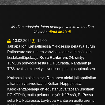
Median edustaja, lataa pelaajan valokuva median
käyttöön
tästä linkistä
.
13.02.2025
15:00
Jalkapallon Kansallisessa Ykkösessä pelaava Turun
Palloseura saa uuden vahvistuksen riveihinsä, kun
keskikenttäpelaaja
Rosa Rantanen
, 24, siirtyy
Turkuun porvoolaisesta FC Futurasta. Rantanen ja
TPS ovat solmineet yksivuotisen pelaajasopimuksen.
Kotkasta kotoisin oleva Rantanen aloitti jalkapalloilun
aikanaan viisivuotiaana Kotkan Nappuloissa.
Keskikenttäpelaaja on edustanut valtaosan urastaan
FC KTP:tä, mutta pelannut myös KJP:ssä, PePossa
sekä FC Futurassa. Löytyypä Rantasen uralta aiempi