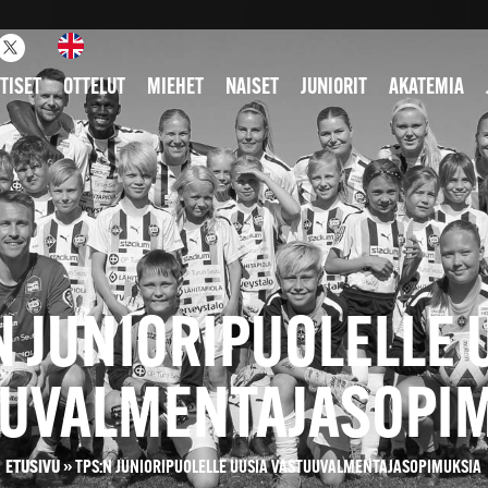
TISET
OTTELUT
MIEHET
NAISET
JUNIORIT
AKATEMIA
N JUNIORIPUOLELLE 
UVALMENTAJASOPI
ETUSIVU
»
TPS:N JUNIORIPUOLELLE UUSIA VASTUUVALMENTAJASOPIMUKSIA