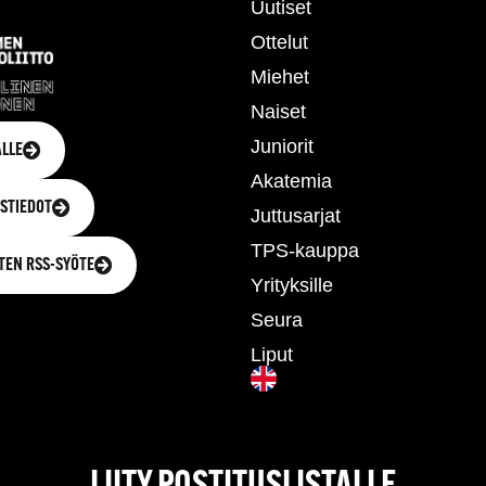
Uutiset
Ottelut
Miehet
Naiset
Juniorit
LLE
Akatemia
STIEDOT
Juttusarjat
TPS-kauppa
TEN RSS-SYÖTE
Yrityksille
Seura
Liput