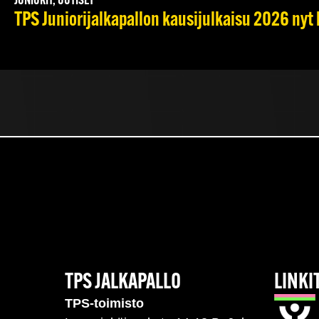
JUNIORIT, UUTISET
TPS Juniorijalkapallon kausijulkaisu 2026 nyt 
TPS JALKAPALLO
LINKI
TPS-toimisto