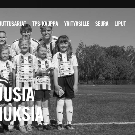
JUTTUSARJAT
TPS-KAUPPA
YRITYKSILLE
SEURA
LIPUT
UUSIA
MUKSIA