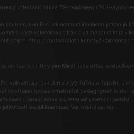
anen
puolestaan jatkaa T9-joukkueen (2016-syntynee
een kauteen, kun Essi valmennustiimeineen jatkaa jo 
 omalla vastuualueellaan tätäkin valmennustiimiä viik
ut paljon intoa ja motivaatiota kehittyä valmentajana 
jien kaartiin liittyy
Jim Mirel
, joka ottaa vastuullee
PS-valmentaja, kun Jim siirtyy TuTosta Tepsiin. Jim v
ät opettajan työssä omaksutut pedagogiset taidot, ai
 tässäkin tapauksessa olemme sellainen ympäristö, j
n jatkuvasti laadukkaampaa, Varhelahti sanoo.