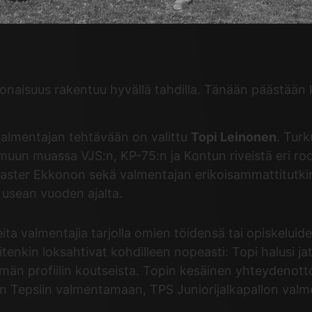
onaisuus rakentuu hyvällä tahdilla. Tänään päästään
almentajan tehtävään on valittu
Topi Leinonen
. Tur
n muassa VJS:n, KP-75:n ja Kontun riveistä eri roo
aster Ekkonon sekä valmentajan erikoisammattitutki
 usean vuoden ajalta.
eita valmentajia tarjolla omien töidensä tai opiskelu
uitenkin loksahtivat kohdilleen nopeasti: Topi halusi
tämän profiilin koutseista. Topin kesäinen yhteydenott
maan Tepsiin valmentamaan, TPS Juniorijalkapallon val