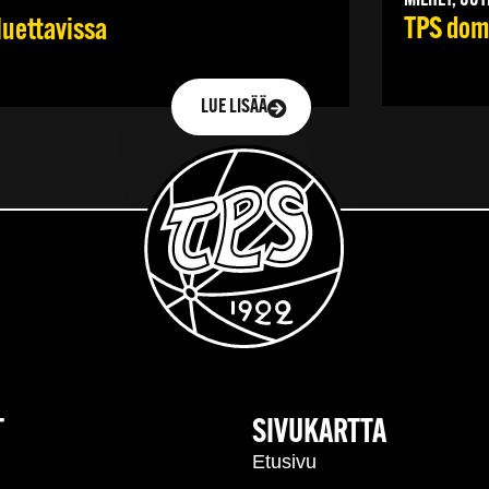
MIEHET, UUT
TPS domi
luettavissa
LUE LISÄÄ
T
SIVUKARTTA
Etusivu