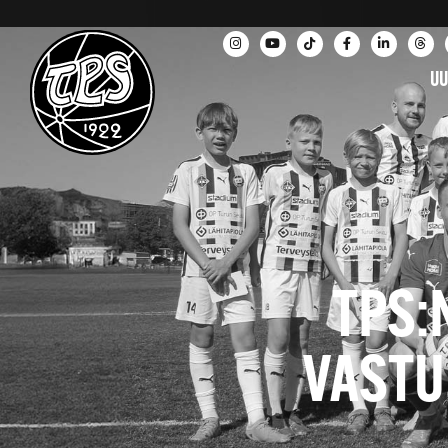
UU
TPS:
VASTU