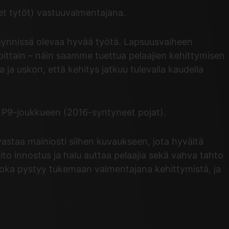
t tytöt) vastuuvalmentajana.
käynnissä olevaa hyvää työtä. Lapsuusvaiheen
oittain – näin saamme tuettua pelaajien kehittymisen
ja uskon, että kehitys jatkuu tulevalla kaudella
n P9-joukkueen (2016-syntyneet pojat).
astaa mainiosti siihen kuvaukseen, jota hyvältä
to innostus ja halu auttaa pelaajia sekä vahva tahto
oka pystyy tukemaan valmentajana kehittymistä, ja