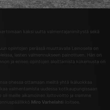
 kertomaan kaksi uutta valmentajanimitystä sekä
kuun opintojen perässä muuttavalla Leinosella on
leissa, lasten valmennukseen painottuen. Hän on
nnon ja ennen opintojen aloittamista kokemusta on
idensa ohessa ottamaan meiltä yhtä ikäluokkaa
 jatkaa valmentamista uudessa kotikaupungissaan
o oli meille aikamoinen lottovoitto ja olemme
mennuspäällikkö
Miro Varhelahti
iloitsee.