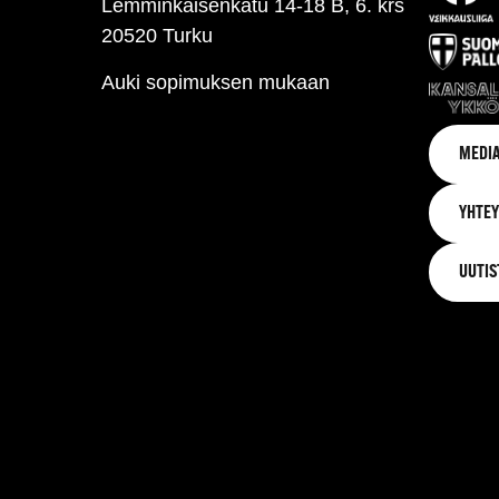
Lemminkäisenkatu 14-18 B, 6. krs
20520 Turku
Auki sopimuksen mukaan
MEDIA
YHTEY
UUTIS