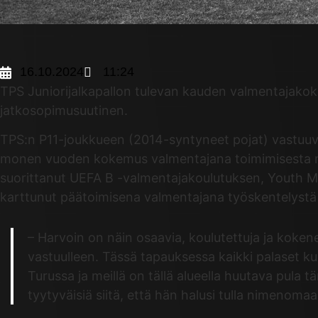
16.10.2024
11:24
TPS Juniorijalkapallon tulevan kauden valmentajakok
jatkosopimusuutinen.
TPS:n P11-joukkueen (2014-syntyneet pojat) vastuuv
monen vuoden kokemus valmentajana toimimisesta muu
suorittanut UEFA B -valmentajakoulutuksen, Youth M
karttunut päätoimisena valmentajana työskentelystä
– Harvoin on näin osaavia, koulutettuja ja koken
vastuulleen. Tässä tapauksessa kaikki palaset k
Turussa ja meillä on tällä alueella huutava pula 
tyytyväisiä siitä, että hän halusi tulla nimeno