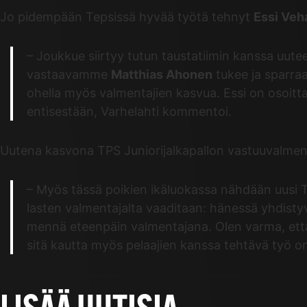
Jo pidempään Tepsissä hyvää työtä tehnyt
Essi Veh
– Joukkue siirtyy tutun taustatiimin kanssa uut
vastaavamme
Matthias Ahonen
tukee ja sparraa
ohella myös valmentajien kasvua. Essi on osoittan
entisestään, Varhelahti kommentoi.
Uutena kasvona TPS Juniorijalkapallon vastuuvalmenta
– Myös tässä poikien ikäluokassa nähdään uusi T
lasten valmentajalta vaaditaan: hänessä yhdistyv
mennä eteenpäin valmentajana. Olen varma, että
sitä kautta myös pelaajien kanssa tehtävä työ o