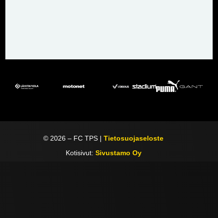
©
2026
– FC TPS |
Tietosuojaseloste
Kotisivut:
Sivustamo Oy