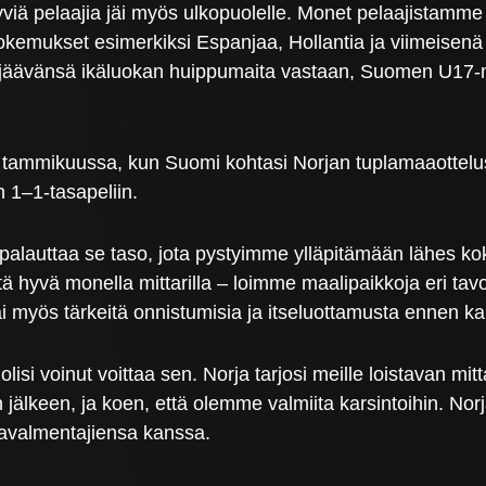
iä pelaajia jäi myös ulkopuolelle. Monet pelaajistamme
okemukset esimerkiksi Espanjaa, Hollantia ja viimeisen
pärjäävänsä ikäluokan huippumaita vastaan, Suomen U1
iin tammikuussa, kun Suomi kohtasi Norjan tuplamaaotte
n 1–1-tasapeliin.
 palauttaa se taso, jota pystyimme ylläpitämään lähes k
tä hyvä monella mittarilla – loimme maalipaikkoja eri t
 myös tärkeitä onnistumisia ja itseluottamusta ennen ka
n olisi voinut voittaa sen. Norja tarjosi meille loistava
älkeen, ja koen, että olemme valmiita karsintoihin. Norja-
ravalmentajiensa kanssa.