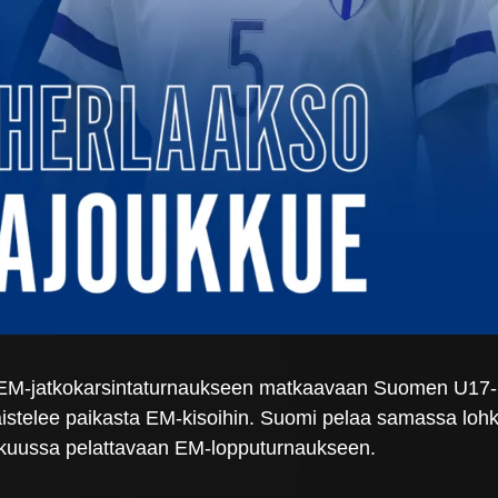
 EM-jatkokarsintaturnaukseen matkaavaan Suomen U17
taistelee paikasta EM-kisoihin. Suomi pelaa samassa loh
okuussa pelattavaan EM-lopputurnaukseen.