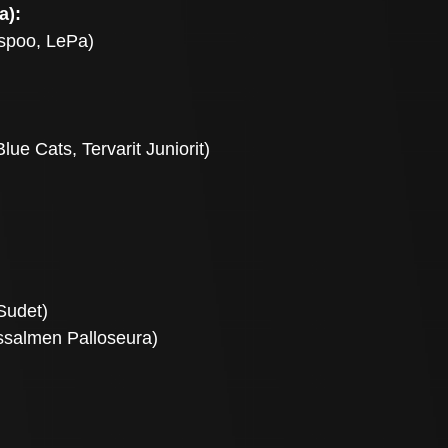
a):
Espoo, LePa)
ue Cats, Tervarit Juniorit)
Sudet)
ssalmen Palloseura)