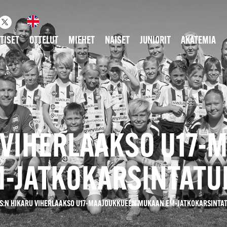
TISET
OTTELUT
MIEHET
NAISET
JUNIORIT
AKATEMIA
 VIHERLAAKSO U17
-JATKOKARSINTAT
S:N HIKARU VIHERLAAKSO U17-MAAJOUKKUEEN MUKAAN EM-JATKOKARSINT