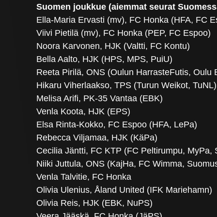
Suomen joukkue (aiemmat seurat Suomess
Ella-Maria Ervasti (mv), FC Honka (HFA, FC 
Viivi Pietilä (mv), FC Honka (PEP, FC Espoo)
Noora Karvonen, HJK (Valtti, FC Kontu)
Bella Aalto, HJK (HPS, MPS, PuiU)
Reeta Pirilä, ONS (Oulun HarrasteFutis, Oulu Bl
Hikaru Viherlaakso, TPS (Turun Weikot, TuNL)
Melisa Arifi, PK-35 Vantaa (EBK)
Venla Koota, HJK (EPS)
Elsa Rinta-Kokko, FC Espoo (HFA, LePa)
Rebecca Viljamaa, HJK (KäPa)
Cecilia Jäntti, FC KTP (FC Peltirumpu, MyPa, 
Niiki Juttula, ONS (KajHa, FC Wimma, Suomu
Venla Talvitie, FC Honka
Olivia Ulenius, Åland United (IFK Mariehamn)
Olivia Reis, HJK (EBK, NuPS)
Veera Jääskä, FC Honka (JäPS)