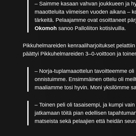
– Saimme kasaan vahvan joukkueen ja hyv
maaotteluita viimeisen vuoden aikana – k
tärkeitä. Pelaajamme ovat osoittaneet 
Okomoh
sanoo Palloliiton kotisivuilla.
Pikkuhelmareiden kenraaliharjoitukset pelatt
päättyi Pikkuhelmareiden 3–0-voittoon ja toine
– Norja-tuplamaaottelun tavoitteemme oli
onnistuimme. Ensimmäinen ottelu oli meil
maaliamme tosi hyvin. Moni yksilömme sai
– Toinen peli oli tasaisempi, ja kumpi vai
jatkamaan töitä pian edellisen tapahtuman j
matseista sekä pelaajien että heidän seu