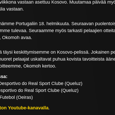
iviikkona vastaan asettuu Kosovo. Muutamaa päivää myö
lia vastaan.
nämme Portugaliin 18. helmikuuta. Seuraavan puolentois
emme tulevaa. Seuraamme myös tarkasti pelaajien otteita
ää, Okomoh avaa.
nä täysi keskittymisemme on Kosovo-pelissä. Jokainen 
uoret pelaajat uskaltavat puhua kovista tavoitteista ääne
avoitteemme, Okomoh kertoo.
ssa:
esportivo do Real Sport Clube (Queluz)
sportivo do Real Sport Clube (Queluz)
Futebol (Oeiras)
iiton Youtube-kanavalla
.