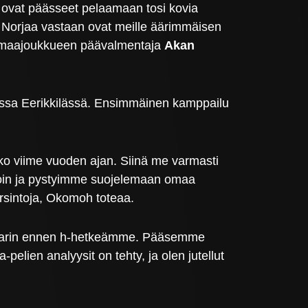
 ovat päässeet pelaamaan tosi kovia
ä Norjaa vastaan ovat meille äärimmäisen
7-maajoukkueen päävalmentaja
Akan
lussa Eerikkilässä. Ensimmäinen kamppailu
oko viime vuoden ajan. Siinä me varmasti
avoin ja pystyimme suojelemaan omaa
rsintoja, Okomoh toteaa.
n mittarin ennen h-hetkeämme. Pääsemme
pelien analyysit on tehty, ja olen jutellut