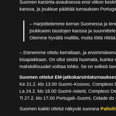
Suomen karsinta-avauksessa ensi viikon kesk
kanssa, ja joukkue päättää turnauksen Portuga
– Harjoittelemme kerran Suomessa ja len
joukkueen taustojen kanssa ja suunnittel
Olemme hyvällä mallilla, mutta töitä riitt
– Etenemme ottelu kerrallaan, ja ensimmäise
kisapaikkaan. On ollut siistiä huomata, kuinka n
mahdollisuudet voittaa lohko. Se on selkeä t
Suomen ottelut EM-jatkokarsintaturnaukse
Ke 21.2. klo 13.00 Suomi–Kosovo, Complexo D
La 24.2. klo 18.00 Suomi–Islanti, Complexo De
Ti 27.2. klo 17.00 Portugali–Suomi, Cidade do 
Suomen kaikki ottelut näkyvät suorana
Pallol