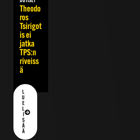
UUTISET
Theodo
ros
Tsirigot
is ei
jatka
TPS:n
riveiss
ä
L
U
E
L
I
S
Ä
Ä