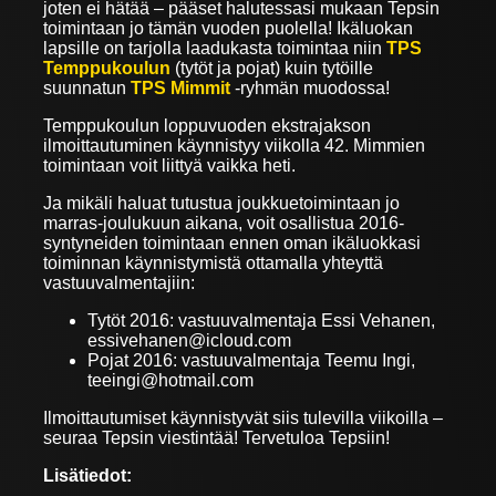
joten ei hätää – pääset halutessasi mukaan Tepsin
toimintaan jo tämän vuoden puolella! Ikäluokan
lapsille on tarjolla laadukasta toimintaa niin
TPS
Temppukoulun
(tytöt ja pojat) kuin tytöille
suunnatun
TPS Mimmit
-ryhmän muodossa!
Temppukoulun loppuvuoden ekstrajakson
ilmoittautuminen käynnistyy viikolla 42. Mimmien
toimintaan voit liittyä vaikka heti.
Ja mikäli haluat tutustua joukkuetoimintaan jo
marras-joulukuun aikana, voit osallistua 2016-
syntyneiden toimintaan ennen oman ikäluokkasi
toiminnan käynnistymistä ottamalla yhteyttä
vastuuvalmentajiin:
Tytöt 2016: vastuuvalmentaja Essi Vehanen,
essivehanen@icloud.com
Pojat 2016: vastuuvalmentaja Teemu Ingi,
teeingi@hotmail.com
Ilmoittautumiset käynnistyvät siis tulevilla viikoilla –
seuraa Tepsin viestintää! Tervetuloa Tepsiin!
Lisätiedot: