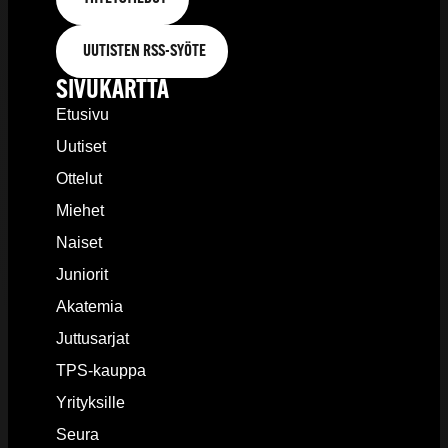
UUTISTEN RSS-SYÖTE
SIVUKARTTA
Etusivu
Uutiset
Ottelut
Miehet
Naiset
Juniorit
Akatemia
Juttusarjat
TPS-kauppa
Yrityksille
Seura