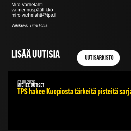
Miro Varhelahti
valmennuspäällikkö
miro.varhelahti@tps.fi
Valokuva: Tiina Pirilä
LISÄÄ UUTISIA
UUTISARKISTO
07.08.2026
MIEHET, UUTISET
TPS hakee Kuopiosta tärkeitä pisteitä sar