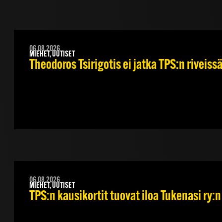
06.08.2026
MIEHET, UUTISET
Theodoros Tsirigotis ei jatka TPS:n riveiss
06.08.2026
MIEHET, UUTISET
TPS:n kausikortit tuovat iloa Tukenasi ry:n 