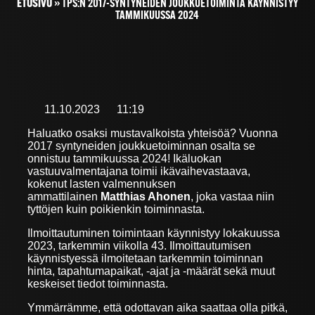
ETUSIVU
»
TPS:N 2017-SYNTYNEIDEN JOUKKUETOIMINTA KÄYNNISTYY
TAMMIKUUSSA 2024
11.10.2023
11:19
Haluatko osaksi mustavalkoista yhteisöä? Vuonna
2017 syntyneiden joukkuetoiminnan osalta se
onnistuu tammikuussa 2024! Ikäluokan
vastuuvalmentajana toimii ikävaihevastaava,
kokenut lasten valmennuksen
ammattilainen
Matthias Ahonen
, joka vastaa niin
tyttöjen kuin poikienkin toiminnasta.
Ilmoittautuminen toimintaan käynnistyy lokakuussa
2023, tarkemmin viikolla 43. Ilmoittautumisen
käynnistyessä ilmoitetaan tarkemmin toiminnan
hinta, tapahtumapaikat, -ajat ja -määrät sekä muut
keskeiset tiedot toiminnasta.
Ymmärrämme, että odottavan aika saattaa olla pitkä,