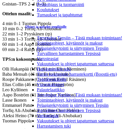
Gnistan–TPS 2–4 (1–3)
Pelinohjaus ja tuomarointi
Koulutukset
Ottelun maalit:
Turnaukset ja tapahtumat
4 min 0–1 Tuomas Pippola
Ohjeet ja palvelut tepsiläisille
10 min 0–2 Torfiq Ali-Abubakar
22 min 1–2 Pyyskänen (rp)
Tervetuloa Tepsiin – Tästä mukaan toimintaan!
33 min 1–3 Torfiq Ali-Abubakar
Toimintaohjeet, käytännöt ja maksut
60 min 1–4 Aapo Boström
Pelaajarekrytointi ja siirtyminen Tepsiin
69 min 2–4 Rahja (rp)
Turvallinen harrastaminen Tepsissä
Varusteasiat
TPS:n kokoonpano:
Vakuutukset ja ohjeet tapaturman sattuessa
Olli Hakanpää (MV) (61 min Elias Nieminen)
Harrastamisen tuki
Baba Mensah (46 min Eero Uusitalo)
Turun kaupungin harrastekortti (Boostii-etu)
Roope Pakkanen (C) (46 min Eemil Räsänen)
Toimihenkilöille
Elias Collin (46 min Oscar Häggström)
Vuorokalenteri
Leo Kyllönen
Palautelaatikko
Aapo Boström (61 min Jesper Karlsson)
Tervetuloa Tepsiin – Tästä mukaan toimintaan!
Lasse Ikonen
Toimintaohjeet, käytännöt ja maksut
Emmanuel Patut
Pelaajarekrytointi ja siirtyminen Tepsiin
Torfiq Ali-Abubakar (46 min Onni Helén)
Turvallinen harrastaminen Tepsissä
Aleksi Heino (70 min Torfiq Ali-Abubakar)
Varusteasiat
Tuomas Pippola
Vakuutukset ja ohjeet tapaturman sattuessa
Harrastamisen tuki