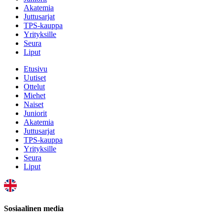
Akatemia
Juttusarjat
TPS-kauppa
Yrityksille
Seura
Liput
Etusivu
Uutiset
Ottelut
Miehet
Naiset
Juniorit
Akatemia
Juttusarjat
TPS-kauppa
Yrityksille
Seura
Liput
Sosiaalinen media