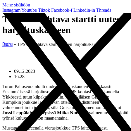
Mene sisältöön
Instagram
Youtube
Tiktok
Facebook-f
Linkedin-in
Threads
TPS:lle mahtava startti uuteen
harjoituskauteen
»
TPS:lle mahtava startti uuteen harjoituskauteen
Etusivu
09.12.2023
16:28
Turun Palloseura aloitti uuden harjoituskauden voitokkaasti.
Ensimmäisessä harjoitusottelussaan TPS kohtasi viime kaudelta
Ykkösestä tutun kilpakumppanin, helsinkiläisen Gnistanin.
Kumpikin joukkue lähti päivän otteluun uudistuneen
valmennustiimin johdolla, sillä Gnistanissa komennon oli ottanut
Jussi Leppälahti
ja Tepsissä
Miika Nuutisen
valmennustiimi aloitti
työnsä kuluvan viikon maanantaina.
Mustapekka Areenalla vierasjoukkue TPS laittoi nopeasti