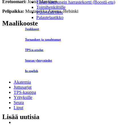
Erotuomari:
Joona Manninen
Turun kaupungin harrastekortti (Boostii-etu)
Toimihenkilöille
Pelipaikka:
Mustapekka Areena, Helsinki
Vuorokalenteri
Palautelaatikko
Maalikooste
Joukkueet
Turnaukset ja tapahtumat
TPS:n ottelut
Seuran yhteystiedot
In english
Akatemia
Juttusarjat
TPS-kauppa
Yrityksille
Seura
Liput
Lisää uutisia