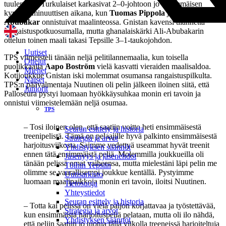
tuulemaan. Turkulaiset karkasivat 2–0-johtoon jo ensimmäisen
kymmenminuuttisen aikana, kun
Tuomas Pippola
ja
Torfiq Ali-
Abubakar
onnistuivat maalinteossa. Gnistan kavensi tilannetta
rangaistuspotkuosumalla, mutta ghanalaiskärki Ali-Abubakarin
ottelun toinen maali takasi Tepsille 3–1-taukojohdon.
Uutiset
TPS viimeisteli tänään neljä pelitilannemaalia, kun toisella
Ottelut
puolikkaalla
Aapo Boström
vielä kasvatti vieraiden maalisaldoa.
Miehet
Kotijoukkue Gnistan iski molemmat osumansa rangaistuspilkulta.
Naiset
TPS:n päävalmentaja Nuutinen oli pelin jälkeen iloinen siitä, että
Juniorit
Palloseura pystyi luomaan hyökkäysuhkaa monin eri tavoin ja
onnistui viimeistelemään neljä osumaa.
TPS
– Tosi iloinen olen, että saatiin voitto heti ensimmäisestä
Seuran esittely ja historia
treenipelistä. Tämä on pelaajille hyvä palkinto ensimmäisestä
Strategia ja arvot
harjoitusviikosta. Saimme vedettyä useammat hyvät treenit
Yhdistyksen säännöt
ennen tätä ensimmäistä peliä. Molemmilla joukkueilla oli
Jäsenyys ja jäsenehdot
tänään pelissä omat vaiheensa, mutta mielestäni läpi pelin me
Töihin Tepsiin
olimme se vaarallisempi joukkue kentällä. Pystyimme
Uutisarkisto
luomaan maalipaikkoja monin eri tavoin, iloitsi Nuutinen.
Tietosuoja
Yhteystiedot
Seuran esittely ja historia
– Totta kai pelissä on vielä paljon korjattavaa ja työstettävää,
Strategia ja arvot
kun ensimmäistä harjoituspeliä pelataan, mutta oli ilo nähdä,
Yhdistyksen säännöt
että peliin saatiin jo tuotua tällä viikolla treeneissä harjoiteltuja