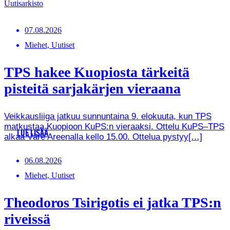
Uutisarkisto
07.08.2026
Miehet, Uutiset
TPS hakee Kuopiosta tärkeitä
pisteitä sarjakärjen vieraana
Veikkausliiga jatkuu sunnuntaina 9. elokuuta, kun TPS
matkustaa Kuopioon KuPS:n vieraaksi. Ottelu KuPS–TPS
LUE LISÄÄ
alkaa Väre Areenalla kello 15.00. Ottelua pystyy[…]
06.08.2026
Miehet, Uutiset
Theodoros Tsirigotis ei jatka TPS:n
riveissä