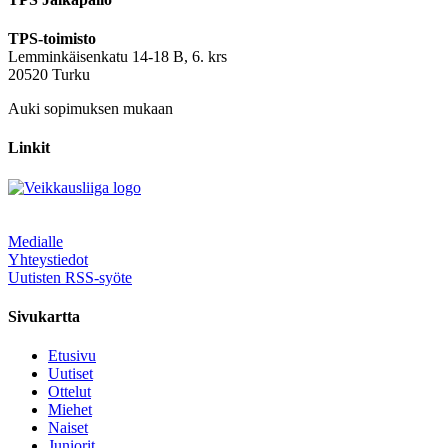
TPS-toimisto
Lemminkäisenkatu 14-18 B, 6. krs
20520 Turku
Auki sopimuksen mukaan
Linkit
Medialle
Yhteystiedot
Uutisten RSS-syöte
Sivukartta
Etusivu
Uutiset
Ottelut
Miehet
Naiset
Juniorit