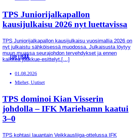
TPS Juniorijalkapallon
kausijulkaisu 2026 nyt luettavissa
TPS Juniorijalkapallon kausijulkaisu vuosimallia 2026 on
nyt julkaistu sähköisessä muodossa. Julkaisusta löytyy
muun muassa seurajohdon tervehdykset ja ennen
LUE LISÄÄ
kaikkea joukkue-esittelyt.[…]
01.08.2026
Miehet, Uutiset
TPS dominoi Kian Visserin
johdolla – IFK Mariehamn kaatui
3–0
TPS kohtasi lauantain Veikkausliiga-ottelussa IFK