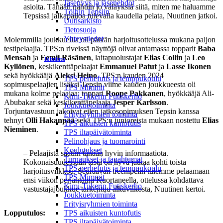
Jäsenyys ja jäsenehdot
asioita. Tänään nähtiin jo väläyksiä siitä, miten me haluamme
Töihin Tepsiin
Tepsissä jalkapalloa tulevalla kaudella pelata, Nuutinen jatkoi.
Uutisarkisto
Tietosuoja
Yhteystiedot
Molemmilla joukkueilla oli päivän harjoitusottelussa mukana paljon
testipelaajia. TPS:n riveissä näyttöjä olivat antamassa topparit
Baba
Mensah
ja
Eemil Räsänen
, laitapuolustajat
Elias Collin
ja
Leo
Toiminta
Kyllönen
, keskikenttäpelaajat
Emmanuel Patut
ja
Lasse Ikonen
sekä hyökkääjä
Aleksi Heino
. TPS:n kauden 2024
TPS perhefutis ja temppukoulu
sopimuspelaajien lisäksi Tepsin viime kauden joukkueesta oli
TPS Mimmit
mukana kolme pelaajaa: toppari
Roope Pakkanen
, hyökkääjä Ali-
Kimi-Tiikerin Futiskerho
Abubakar sekä keskikenttäpelaaja
Jesper Karlsson
.
Joukkuetoiminta
Torjuntavastuun jakoivat eilen jatkosopimuksen Tepsin kanssa
Erityisryhmien toiminta
tehnyt
Olli Hakanpää
sekä TPS:n junioreista mukaan nostettu
Elias
TPS aikuisten kuntofutis
Nieminen
.
TPS iltapäivätoiminta
Pelinohjaus ja tuomarointi
Koulutukset
– Pelaajista saatiin tänään hyvin informaatiota.
Turnaukset ja tapahtumat
Kokonaisuudessaan tästä on hyvä jatkaa kohti toista
TPS perhefutis ja temppukoulu
harjoitusviikkoa. Seuraavan treenipelin tulemme pelaamaan
TPS Mimmit
ensi viikon perjantaina Kuortaneella, ottelussa kohdattava
Kimi-Tiikerin Futiskerho
vastustajajoukkue tarkentuu alkuviikosta, Nuutinen kertoi.
Joukkuetoiminta
Erityisryhmien toiminta
Lopputulos:
TPS aikuisten kuntofutis
TPS iltapäivätoiminta