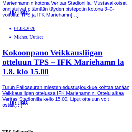
Marienhamnin kotona Veritas Stadionilla. Mustavalkoiset
onnistuivat pitämään täyden pistepotin kotona 3–0-
LUE LISÄÄ
voitolla. TPS ja IFK Mariehamn[…]
01.08.2026
Miehet, Uutiset
Kokoonpano Veikkausliigan
otteluun TPS – IFK Mariehamn la
1.8. klo 15.00
Turun Palloseuran miesten edustusjoukkue kohtaa tänään
Veikkausliigan ottelussa IFK Mariehamnin. Ottelu alkaa
Veritas Stadionilla kello 15.00. Liput otteluun voit
LUE LISÄÄ
ostaa[…]
TPS Jalkapallo