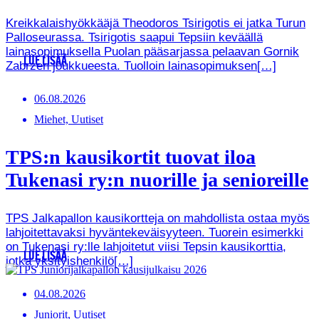
Kreikkalaishyökkääjä Theodoros Tsirigotis ei jatka Turun
Palloseurassa. Tsirigotis saapui Tepsiin keväällä
lainasopimuksella Puolan pääsarjassa pelaavan Gornik
LUE LISÄÄ
Zabrzen joukkueesta. Tuolloin lainasopimuksen[…]
06.08.2026
Miehet, Uutiset
TPS:n kausikortit tuovat iloa
Tukenasi ry:n nuorille ja senioreille
TPS Jalkapallon kausikortteja on mahdollista ostaa myös
lahjoitettavaksi hyväntekeväisyyteen. Tuorein esimerkki
on Tukenasi ry:lle lahjoitetut viisi Tepsin kausikorttia,
LUE LISÄÄ
jotka yksityishenkilö[…]
04.08.2026
Juniorit, Uutiset