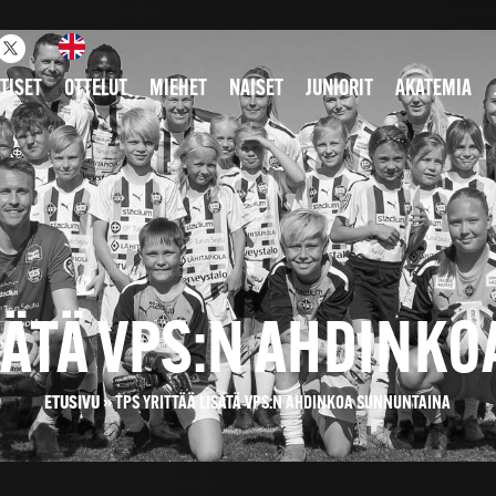
TISET
OTTELUT
MIEHET
NAISET
JUNIORIT
AKATEMIA
ISÄTÄ VPS:N AHDINK
ETUSIVU
»
TPS YRITTÄÄ LISÄTÄ VPS:N AHDINKOA SUNNUNTAINA