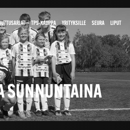
JUTTUSARJAT
TPS-KAUPPA
YRITYKSILLE
SEURA
LIPUT
OA SUNNUNTAINA