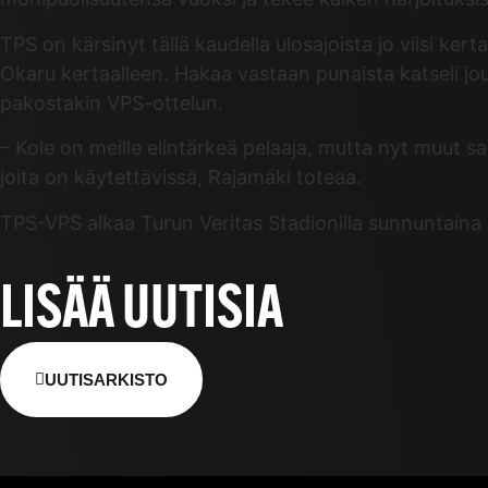
TPS on kärsinyt tällä kaudella ulosajoista jo viisi ke
Okaru kertaalleen. Hakaa vastaan punaista katseli jou
pakostakin VPS-ottelun.
– Kole on meille elintärkeä pelaaja, mutta nyt muut sa
joita on käytettävissä, Rajamäki toteaa.
TPS-VPS alkaa Turun Veritas Stadionilla sunnuntaina 3
LISÄÄ UUTISIA
UUTISARKISTO