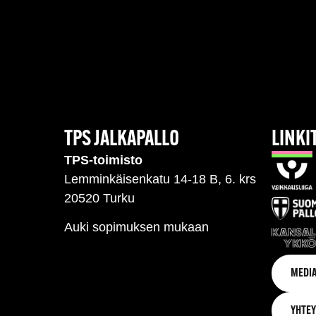
TPS JALKAPALLO
LINKI
TPS-toimisto
Lemminkäisenkatu 14-18 B, 6. krs
20520 Turku
Auki sopimuksen mukaan
MEDIA
YHTEY