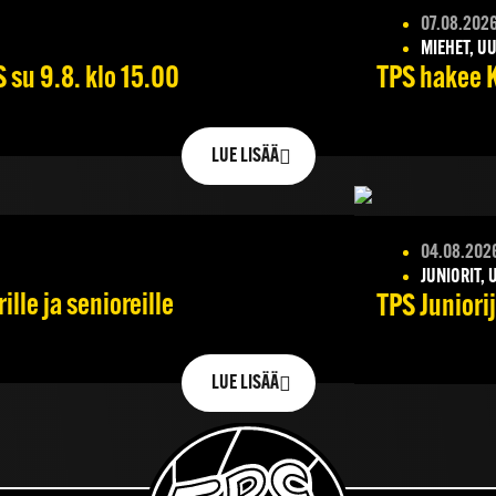
07.08.202
MIEHET, UU
su 9.8. klo 15.00
TPS hakee K
LUE LISÄÄ
04.08.202
JUNIORIT, 
lle ja senioreille
TPS Juniori
LUE LISÄÄ