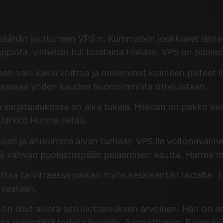
päähän juuttuneen VPS:n. Kummatkin joukkueet lähtev
piota, viimeisin tuli torstaina Hakalle. VPS on puoles
aan vain kaksi voittoa ja molemmat kolmeen pisteet ill
Vaasassa yhden kauden huonoimmista otteluistaan.
rjataulukossa on aika tukala. Hiiedän on pakko avata p
 Jarkko Hurme tietää.
sti ja annoimme aivan turhaan VPS:lle voitonavaimet. 
itä vahvan puolustuspään pelaamisen kautta, Hurme m
 ottaa tarvittaessa paikan myös keskikentän laidalta
 vastaan.
on ollut alusta asti luottamuksen arvoinen. Hän on er
sa ja kentällä todella huolella. Ammattimies, Rajamäki