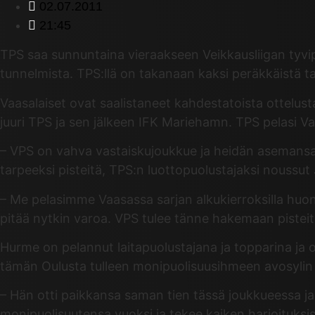
02.07.2011
21:45
TPS saa sunnuntaina vieraakseen Veikkausliigan tyvi
tunnelmista. TPS:llä on takanaan kaksi peräkkäistä tap
Vaasalaiset ovat saalistaneet kahdestatoista ottelust
juuri TPS ja sen jälkeen IFK Mariehamn. TPS pelasi 
– VPS on vahva vastaiskujoukkue ja heidän asemansa sa
tarpeeksi pisteitä, TPS:n luottopuolustajaksi noussut
– Me pelasimme Vaasassa sarjan alkukierroksilla huono
pitää nytkin varoa. VPS tulee tänne hakemaan piste
Hurme on pelannut laitapuolustajana ja topparina ja
tämän Oulusta tulleen monipuolisuusihmeen avosylin
– Hän otti paikkansa saman tien tässä joukkueessa ja 
monipuolisuutensa vuoksi ja tekee kaiken harjoituksis