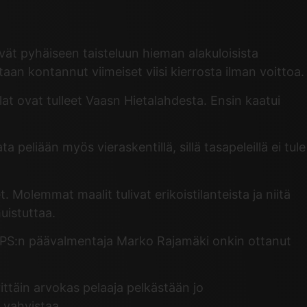
ät pyhäiseen taisteluun hieman alakuloisista
taan kontannut viimeiset viisi kierrosta ilman voittoa.
at ovat tulleet Vaasn Hietalahdesta. Ensin kaatui
eliään myös vieraskentillä, sillä tasapeleillä ei tule
Molemmat maalit tulivat erikoistilanteista ja niitä
uistuttaa.
. TPS:n päävalmentaja Marko Rajamäki onkin ottanut
ittäin arvokas pelaaja pelkästään jo
 vahvistaa.