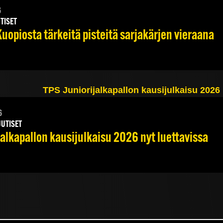
6
TISET
uopiosta tärkeitä pisteitä sarjakärjen vieraana
6
UUTISET
jalkapallon kausijulkaisu 2026 nyt luettavissa