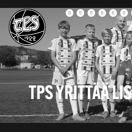
UU
TPS YRITTÄÄ L