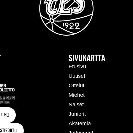
T
SIVUKARTTA
Etusivu
Uutiset
Ottelut
Miehet
Naiset
Juniorit
LLE
Akatemia
STIEDOT
Juttusarjat